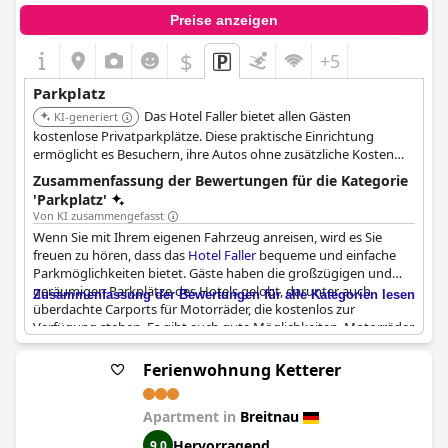
Preise anzeigen
$
+5
Parkplatz
Das Hotel Faller bietet allen Gästen
KI-generiert
kostenlose Privatparkplätze. Diese praktische Einrichtung
ermöglicht es Besuchern, ihre Autos ohne zusätzliche Kosten
am Hotel zu parken.
Zusammenfassung der Bewertungen für die Kategorie
'Parkplatz'
Von KI zusammengefasst
Wenn Sie mit Ihrem eigenen Fahrzeug anreisen, wird es Sie
freuen zu hören, dass das
Hotel Faller
bequeme und einfache
Parkmöglichkeiten bietet. Gäste haben die großzügigen und
geräumigen Parkplätze des Hotels gelobt, darunter auch
Zusammenfassung der Bewertungen für alle Kategorien lesen
überdachte Carports für Motorräder, die kostenlos zur
Verfügung stehen. Es gibt auch gute Möglichkeiten, Motorräder
in der Garage zu parken. Einige Gäste haben angemerkt, dass
die Parkplätze zwar ausreichend sind, aber zuweilen begrenzt
Ferienwohnung Ketterer
oder überfüllt sein können. Insgesamt haben die Gäste jedoch
das Vorhandensein von Parkmöglichkeiten, einschließlich
Apartment in
Breitnau
kostenloser Parkplätze direkt am Hoteleingang, sehr geschätzt.
Hervorragend
9,0