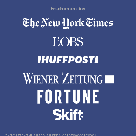
Erschienen bei
GNTO LIZENZNUMMER (MH.T.E.): 0259Ε60000576001