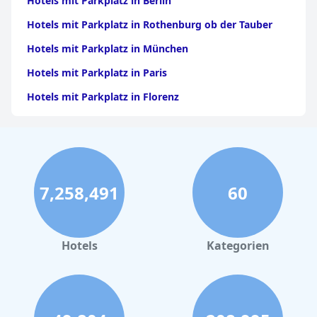
Hotels mit Parkplatz in Berlin
Hotels mit Parkplatz in Rothenburg ob der Tauber
Hotels mit Parkplatz in München
Hotels mit Parkplatz in Paris
Hotels mit Parkplatz in Florenz
Hotels mit Parkplatz in Köln
Hotels mit Parkplatz in Salzburg
Hotels mit Parkplatz in Cochem
7,258,491
60
Hotels mit Parkplatz in Düsseldorf
Hotels mit Parkplatz in Venedig
Hotels mit Parkplatz in Bernkastel-Kues
Hotels
Kategorien
Hotels mit Parkplatz in Stuttgart
Hotels mit Parkplatz in Maastricht
Hotels mit Parkplatz in Portsmouth