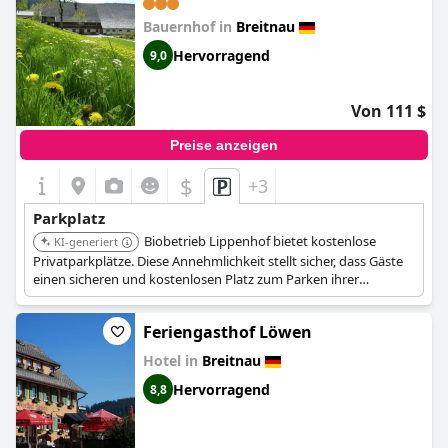
Bauernhof in
Breitnau
Hervorragend
9,0
Von 111 $
Preise anzeigen
$
+3
Parkplatz
Biobetrieb Lippenhof bietet kostenlose
KI-generiert
Privatparkplätze. Diese Annehmlichkeit stellt sicher, dass Gäste
einen sicheren und kostenlosen Platz zum Parken ihrer
Fahrzeuge auf dem Grundstück haben.
Feriengasthof Löwen
Hotel in
Breitnau
Hervorragend
8,8