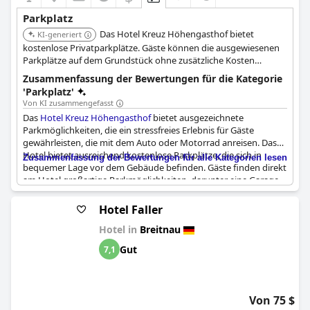
Parkplatz
Das Hotel Kreuz Höhengasthof bietet
KI-generiert
kostenlose Privatparkplätze. Gäste können die ausgewiesenen
Parkplätze auf dem Grundstück ohne zusätzliche Kosten
nutzen.
Zusammenfassung der Bewertungen für die Kategorie
'Parkplatz'
Von KI zusammengefasst
Das
Hotel Kreuz Höhengasthof
bietet ausgezeichnete
Parkmöglichkeiten, die ein stressfreies Erlebnis für Gäste
gewährleisten, die mit dem Auto oder Motorrad anreisen. Das
Hotel bietet ausreichend kostenlose Parkplätze, die sich in
Zusammenfassung der Bewertungen für alle Kategorien lesen
bequemer Lage vor dem Gebäude befinden. Gäste finden direkt
am Hotel großartige Parkmöglichkeiten, darunter eine Garage
speziell für Motorräder. Da immer ausreichend Parkplätze
vorhanden sind, ist das Parken im
Hotel Kreuz Höhengasthof
Hotel Faller
einfach und bequem.
Hotel in
Breitnau
Gut
7,1
Von 75 $