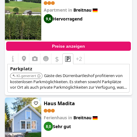
Apartment in
Breitnau
Hervorragend
9,6
Preise anzeigen
$
+2
Parkplatz
Gäste des Dürrenbartleshof profitieren von
KI-generiert
kostenlosen Parkmöglichkeiten. Es stehen sowohl Parkplätze
vor Ort als auch private Parkmöglichkeiten zur Verfügung, was
einen einfachen Zugang und eine sichere Aufbewahrung für
Gästefahrzeuge gewährleistet.
Haus Madita
Ferienhaus in
Breitnau
Sehr gut
8,0