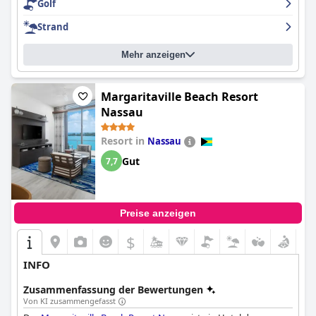
Golf
Warwick Paradise Island Bahamas - All Inclusive - Adults Only
eine gute Wahl für Paare, die einen entspannten und
Strand
angenehmen Urlaub verbringen möchten.
Mehr anzeigen
Margaritaville Beach Resort
Nassau
Resort in
Nassau
Gut
7,7
Preise anzeigen
$
INFO
Zusammenfassung der Bewertungen
Von KI zusammengefasst