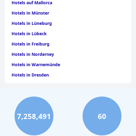
Hotels auf Mallorca
Hotels in Münster
Hotels in Lüneburg
Hotels in Lübeck
Hotels in Freiburg
Hotels in Norderney
Hotels in Warnemünde
Hotels in Dresden
Hotels am Bodensee
Hotels in Stuttgart
Hotels in Leipzig
7,258,491
60
Hotels in Bamberg
Hotels in Nürnberg