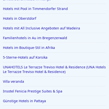
Hotels in Greifswald
Hotels mit Pool in Timmendorfer Strand
Hotels in Deidesheim
Hotels in Oberstdorf
Hotels in Erlangen
Hotels mit All Inclusive Angeboten auf Madeira
Hotels in Rotterdam
Familienhotels in Au im Bregenzerwald
Hotels in Bad Homburg vor der Höhe
Hotels im Boutique-Stil in Afrika
Hotels in Neuss
Hotels in Ägypten
5-Sterne-Hotels auf Korsika
Hotels in Varadero
UNAHOTELS Le Terrazze Treviso Hotel & Residence (UNA Hotels
Le Terrazze Treviso Hotel & Residence)
Hotels in Zingst
Villa veranda
Hotels in Meersburg
Hotels in der Toskana
Insotel Fenicia Prestige Suites & Spa
Hotels auf Malta
Günstige Hotels in Pattaya