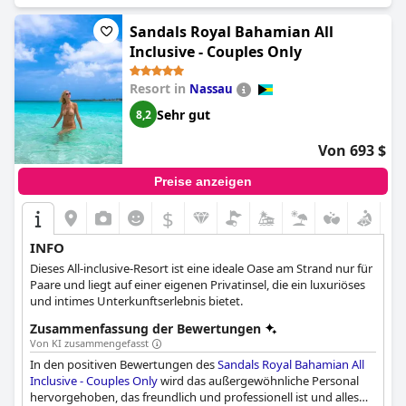
Annehmlichkeiten für die ganze Familie, die man genießen kann.
Die Betten sind bequem und die Anlage bietet trotz der hohen
Sandals Royal Bahamian All
Preise ein wahrhaft luxuriöses Erlebnis. Insgesamt beschreiben
Inclusive - Couples Only
die Gäste dieses Resort als fantastisch, meravigliosa und wirklich
luxuriös.
Resort in
Nassau
Sehr gut
8,2
Von 693 $
Preise anzeigen
$
INFO
Dieses All-inclusive-Resort ist eine ideale Oase am Strand nur für
Paare und liegt auf einer eigenen Privatinsel, die ein luxuriöses
und intimes Unterkunftserlebnis bietet.
Zusammenfassung der Bewertungen
Von KI zusammengefasst
In den positiven Bewertungen des
Sandals Royal Bahamian All
Inclusive - Couples Only
wird das außergewöhnliche Personal
hervorgehoben, das freundlich und professionell ist und alles