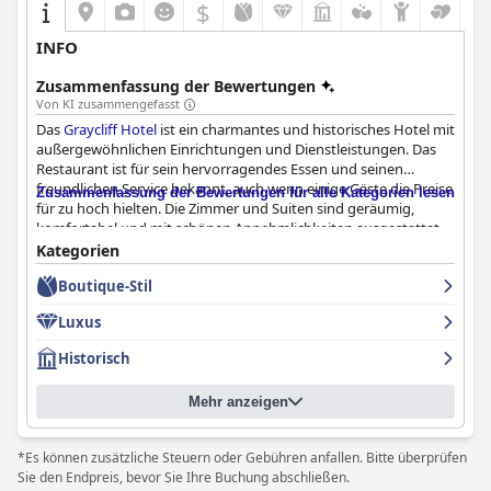
$
INFO
Zusammenfassung der Bewertungen
Von KI zusammengefasst
Das
Graycliff Hotel
ist ein charmantes und historisches Hotel mit
außergewöhnlichen Einrichtungen und Dienstleistungen. Das
Restaurant ist für sein hervorragendes Essen und seinen
freundlichen Service bekannt, auch wenn einige Gäste die Preise
Zusammenfassung der Bewertungen für alle Kategorien lesen
für zu hoch hielten. Die Zimmer und Suiten sind geräumig,
komfortabel und mit schönen Annehmlichkeiten ausgestattet,
auch wenn einige Gäste sie als nicht sauber genug oder das Bett
Kategorien
als unbequem empfanden. Die Sauberkeit des Hotels wird
Boutique-Stil
allgemein gelobt, und das Personal achtet auf Details und
Instandhaltung. Das Personal ist für seinen außergewöhnlichen
Luxus
Service und den Charme der alten Welt bekannt, auch wenn
einige Gäste den Service als langsam oder schlecht empfanden.
Historisch
Der Pool ist absolut wunderschön und ein Höhepunkt eines
jeden Aufenthalts im
Graycliff Hotel
. Während einige Gäste
Mehr anzeigen
behaupteten, das Hotel sei seine 5-Sterne-Klassifizierung nicht
wert, lobten andere die außergewöhnlichen Einrichtungen und
Dienstleistungen des Hotels. Insgesamt bietet das
Graycliff
*Es können zusätzliche Steuern oder Gebühren anfallen. Bitte überprüfen
Hotel
ein einzigartiges und charmantes Erlebnis, das auf jeden
Sie den Endpreis, bevor Sie Ihre Buchung abschließen.
Fall einen Versuch wert ist.