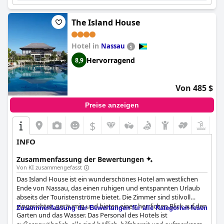
aufgehoben fühlen.
The Island House
Hotel in
Nassau
Hervorragend
8,9
Von 485 $
Preise anzeigen
$
INFO
Zusammenfassung der Bewertungen
Von KI zusammengefasst
Das Island House ist ein wunderschönes Hotel am westlichen
Ende von Nassau, das einen ruhigen und entspannten Urlaub
abseits der Touristenströme bietet. Die Zimmer sind stilvoll
eingerichtet, geräumig und bieten einen herrlichen Blick auf den
Zusammenfassung der Bewertungen für alle Kategorien lesen
Garten und das Wasser. Das Personal des Hotels ist