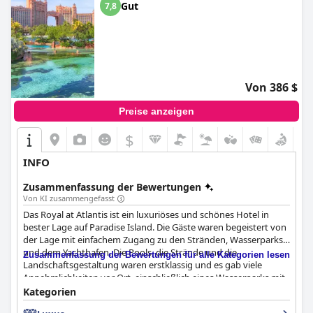
Gut
7,8
Von 386 $
Preise anzeigen
$
INFO
Zusammenfassung der Bewertungen
Von KI zusammengefasst
Das Royal at Atlantis ist ein luxuriöses und schönes Hotel in
bester Lage auf Paradise Island. Die Gäste waren begeistert von
der Lage mit einfachem Zugang zu den Stränden, Wasserparks
und dem Yachthafen. Die Pools, die Strände und die
Zusammenfassung der Bewertungen für alle Kategorien lesen
Landschaftsgestaltung waren erstklassig und es gab viele
Annehmlichkeiten vor Ort, einschließlich eines Wasserparks mit
schönen Pools. Trotz der vielen Angebote sagten die Gäste, dass
Kategorien
es auch außerhalb des Hotels Möglichkeiten zum Essen und