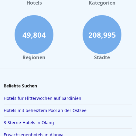
Hotels in Büsum
Hotels
Kategorien
Hotels in Frankfurt am Main
Hotels im Allgäu
Hotels in Oberhausen
49,804
208,995
Hotels in Marsa Alam
Hotels in Darmstadt
Regionen
Städte
Hotels in Kopenhagen
Hotels in Saarbrücken
Hotels in Sölden
Beliebte Suchen
Hotels in Karlsruhe
Hotels für Flitterwochen auf Sardinien
Hotels in Rom
Hotels mit beheiztem Pool an der Ostsee
Hotels in Wiesbaden
3-Sterne-Hotels in Olang
Hotels in Essen
Erwachsenenhotels in Alanya
Hotels in Griechenland