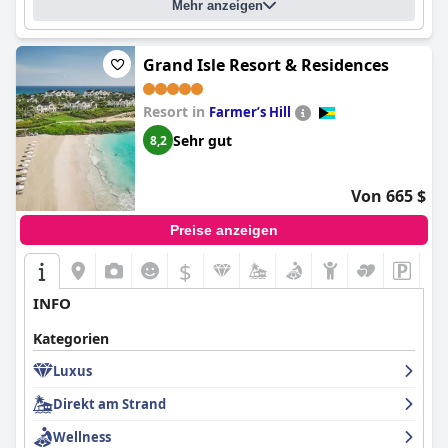
Mehr anzeigen
Gäste des Hotels. Das Coral at Atlantis ist ein
außergewöhnliches Anwesen, das eine Renovierung
gebrauchen könnte, um seiner Vier-Sterne-Klassifizierung
gerecht zu werden, aber es hat immer noch einen gewissen
Grand Isle Resort & Residences
Charme, der es für diejenigen, die einen extravaganten Urlaub
suchen, lohnenswert macht.
Resort in
Farmerʼs Hill
Sehr gut
8,2
Von 665 $
Preise anzeigen
$
INFO
Kategorien
Luxus
Direkt am Strand
Wellness