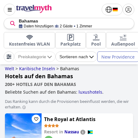
Bahamas
Daten hinzufügen
2 Gäste
1 Zimmer
Kostenfreies WLAN
Parkplatz
Pool
Außenpool
New Providence
Preiskategorie
Sortieren nach
Welt
>
Karibische Inseln
>
Bahamas
Hotels auf den Bahamas
200+ HOTELS AUF DEN BAHAMAS
Beliebte Suchen auf den Bahamas:
luxushotels
.
Das Ranking kann durch die Provisionen beeinflusst werden, die wir
erhalten.
The Royal at Atlantis
Resort in
Nassau