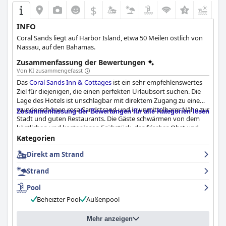
$
+8
INFO
Coral Sands liegt auf Harbor Island, etwa 50 Meilen östlich von
Nassau, auf den Bahamas.
Zusammenfassung der Bewertungen
Von KI zusammengefasst
Das
Coral Sands Inn & Cottages
ist ein sehr empfehlenswertes
Ziel für diejenigen, die einen perfekten Urlaubsort suchen. Die
Lage des Hotels ist unschlagbar mit direktem Zugang zu einem
wunderschönen rosa Sandstrand und in unmittelbarer Nähe zur
Zusammenfassung der Bewertungen für alle Kategorien lesen
Stadt und guten Restaurants. Die Gäste schwärmen von dem
köstlichen und kostenlosen Frühstück, das frisches Obst und
eine Vielzahl von zubereiteten Speisen umfasst. Die Zimmer sind
Kategorien
modern, geräumig und schön eingerichtet, mit bequemen
Direkt am Strand
Betten und tollen Annehmlichkeiten. Das Personal wird als
hilfsbereit, superfreundlich und warmherzig beschrieben und
Strand
tut alles, damit sich die Gäste wohlfühlen. Der beheizte
Außenpool ist an windigen Tagen eine willkommene
Pool
Abwechslung, auch wenn einige Bewertungen darauf hinweisen,
Beheizter Pool
Außenpool
dass der Poolbereich eine Auffrischung vertragen könnte.
Insgesamt bietet das
Coral Sands Inn & Cottages
eine
wunderschöne Umgebung, in der sich die Gäste wirklich gut
Mehr anzeigen