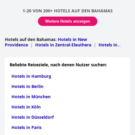
1-20 VON 200+ HOTELS AUF DEN BAHAMAS
Weitere Hotels anzeigen
Hotels auf den Bahamas
:
Hotels in New
Providence
|
Hotels in Zentral-Eleuthera
|
Hotels in
Nord-Eleuthera
|
Hotels auf Exuma
|
Hotels in
Freihafen
|
Hotels in Biminis
|
Hotels in Hope
Town
|
Hotels in Zentral-Abaco
|
Hotels in South
Beliebte Reiseziele, nach denen Nutzer suchen:
Eleuthera
|
Hotels in Long Island
|
Hotels in South
Andros
|
Hotels in West Grand Bahama
|
Hotels in Cat
Hotels in Hamburg
Island
|
Hotels in Harbour Islands
|
Hotels in North
Andros
|
Hotels in San Salvador
|
Hotels in
Hotels in Berlin
Acklins
|
Hotels in Black Point
|
Hotels in Berry
Islands
|
Hotels in Central Andros
|
Hotels in Crooked
Hotels in München
Island
|
Hotels in Mangrove Cay
|
Hotels in
Mayaguana
|
Hotels in South Abaco
Hotels in Köln
Hotels in Düsseldorf
Hotels in Paris