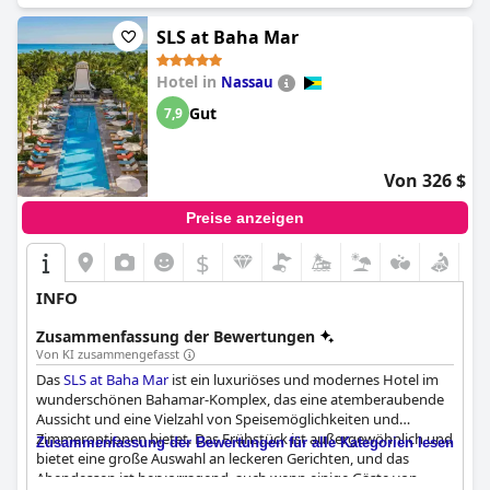
SLS at Baha Mar
Hotel in
Nassau
Gut
7,9
Von 326 $
Preise anzeigen
$
INFO
Zusammenfassung der Bewertungen
Von KI zusammengefasst
Das
SLS at Baha Mar
ist ein luxuriöses und modernes Hotel im
wunderschönen Bahamar-Komplex, das eine atemberaubende
Aussicht und eine Vielzahl von Speisemöglichkeiten und
Zimmeroptionen bietet. Das Frühstück ist außergewöhnlich und
Zusammenfassung der Bewertungen für alle Kategorien lesen
bietet eine große Auswahl an leckeren Gerichten, und das
Abendessen ist hervorragend, auch wenn einige Gäste von