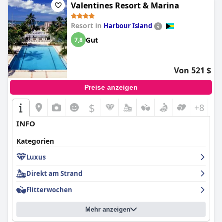
Valentines Resort & Marina
Resort in
Harbour Island
Gut
7,8
Von 521 $
Preise anzeigen
$
+8
INFO
Kategorien
Luxus
Direkt am Strand
Flitterwochen
Mehr anzeigen