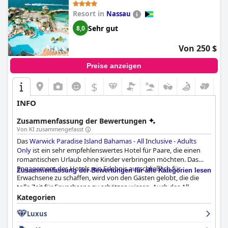
Resort, das jeden Cent wert ist und beeindruckende
Resort in
Nassau
Einrichtungen und Dienstleistungen für einen luxuriösen Urlaub
bietet.
Sehr gut
8,0
Von 250 $
Preise anzeigen
$
INFO
Zusammenfassung der Bewertungen
Von KI zusammengefasst
Das
Warwick Paradise Island Bahamas - All Inclusive - Adults
Only
ist ein sehr empfehlenswertes Hotel für Paare, die einen
romantischen Urlaub ohne Kinder verbringen möchten. Das
Engagement des Hotels, ein Erlebnis ausschließlich für
Zusammenfassung der Bewertungen für alle Kategorien lesen
Erwachsene zu schaffen, wird von den Gästen gelobt, die die
tolle Zeit für Erwachsene zu schätzen wissen. Auch das All-
inclusive-Paket wird von den Gästen hoch bewertet, die die
Kategorien
Vielfalt und Qualität der Speisen und Getränke genießen. Die
Luxus
Lage des Hotels ist ebenfalls ein Pluspunkt, da der Strand und
andere Attraktionen leicht zu erreichen sind. Insgesamt ist das