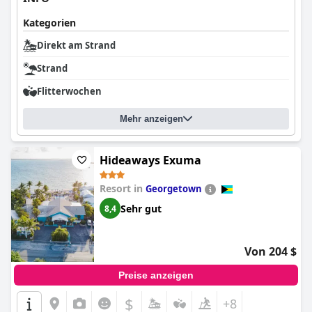
Kategorien
Direkt am Strand
Strand
Flitterwochen
Mehr anzeigen
Hideaways Exuma
Resort in
Georgetown
Sehr gut
8,4
Von 204 $
Preise anzeigen
$
+8