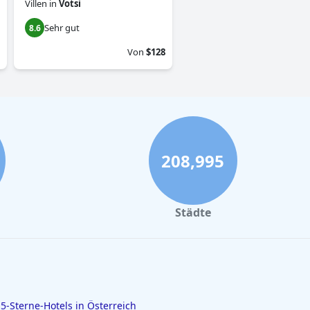
Villen
in
Votsi
Sehr gut
8.6
Von
$128
208,995
Städte
5-Sterne-Hotels in Österreich