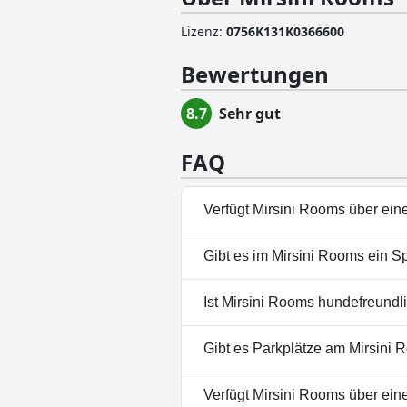
Lizenz
:
0756K131K0366600
Bewertungen
8.7
Sehr gut
FAQ
Verfügt Mirsini Rooms über ein
Nein, Mirsini Rooms hat keine
Gibt es im Mirsini Rooms ein S
Nein, ein Spa ist im Mirsini R
Ist Mirsini Rooms hundefreundl
Nein, Mirsini Rooms erlaubt k
Gibt es Parkplätze am Mirsini
Nein, im Mirsini Rooms gibt e
Verfügt Mirsini Rooms über ei