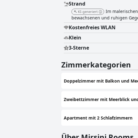
Strand
Im malerischen 
KI-generiert
bewachsenen und ruhigen Gege
Kostenfreies WLAN
Klein
3-Sterne
Zimmerkategorien
Doppelzimmer mit Balkon und Mee
Zweibettzimmer mit Meerblick un
Apartment mit 2 Schlafzimmern
Über Mirsini Rooms