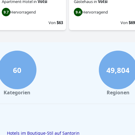
Apartment-Hotel
in
Votsi
Gästehaus
in
Votsi
Hervorragend
Hervorragend
9.7
9.4
Von
$63
Von
$69
60
49,804
Kategorien
Regionen
Hotels im Boutique-Stil auf Santorin