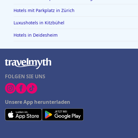
Hotels mit Parkplatz in Zürich
Luxushotels in Kitzbühel
Hotels in Deidesheim
FOLGEN SIE UNS
Unsere App herunterladen