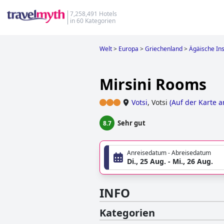
7,258,491 Hotels
in 60 Kategorien
Welt
>
Europa
>
Griechenland
>
Ägäische In
Mirsini Rooms
Votsi
,
Votsi
(
Auf der Karte 
Sehr gut
8.7
Anreisedatum - Abreisedatum
Di., 25 Aug. - Mi., 26 Aug.
INFO
Kategorien