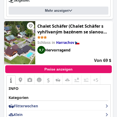
Skigebiet
Mehr anzeigen
Chalet Schäfer (Chalet Schäfer s
vyhřívaným bazénem se slanou
vodou a saunou)
Schloss in
Harrachov
Hervorragend
9,7
Von 69 $
Preise anzeigen
$
+5
INFO
Kategorien
Flitterwochen
Klein