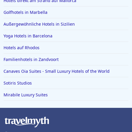
Hotels direkt am Strand auf Mallorca
Hotels in Hameln
Golfhotels in Marbella
Hotels in Kitzbühel
Außergewöhnliche Hotels in Sizilien
Hotels in Niedersachsen
Yoga Hotels in Barcelona
Hotels in Sonthofen
Hotels in Kühtai
Hotels auf Rhodos
Hotels in Würmern
Familienhotels in Zandvoort
Canaves Oia Suites - Small Luxury Hotels of the World
Sotiris Studios
Mirabile Luxury Suites