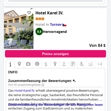
Hotel Karel IV.
Hotel in
Turnov
Hervorragend
8,8
Von 84 $
Preise anzeigen
$
+4
INFO
Zusammenfassung der Bewertungen
Von KI zusammengefasst
Das
Hotel Karel IV.
erhielt überwiegend positive Bewertungen,
die seine strategische Lage, Sauberkeit, das freundliche Personal
und die familienfreundlichen Annehmlichkeiten hervorhoben. In
einem ruhigen Teil von Turnov gelegen, bietet das Hotel
Zusammenfassung der Bewertungen für alle Kategorien lesen
einfachen Zugang zum Stadtzentrum und zu malerischen