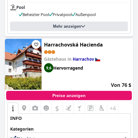
Pool
Beheizter Pool
Privatpool
Außenpool
Mehr anzeigen
Harrachovská Hacienda
Gästehaus in
Harrachov
Hervorragend
9,6
Von 76 $
Preise anzeigen
$
+4
INFO
Kategorien