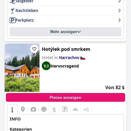
Skigebiet
Nachtleben
Parkplatz
Mehr anzeigen
Hotýlek pod smrkem
Hotel in
Harrachov
Hervorragend
9,3
Von 82 $
Preise anzeigen
$
+6
INFO
Kategorien