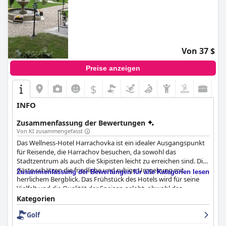
Von 37 $
Preise anzeigen
$
INFO
Zusammenfassung der Bewertungen
Von KI zusammengefasst
Das Wellness-Hotel Harrachovka ist ein idealer Ausgangspunkt
für Reisende, die Harrachov besuchen, da sowohl das
Stadtzentrum als auch die Skipisten leicht zu erreichen sind. Die
Gäste schätzen die friedliche und ruhige Umgebung mit
Zusammenfassung der Bewertungen für alle Kategorien lesen
herrlichem Bergblick. Das Frühstück des Hotels wird für seine
Vielfalt und die Qualität der Speisen gelobt, obwohl das
Abendessen gemischte Kritiken erhielt. Die geräumigen und
Kategorien
sauberen Zimmer, das hilfsbereite und zuvorkommende
Golf
Personal und die Wellnesseinrichtungen, einschließlich des
Innenpools, werden von den meisten Gästen positiv