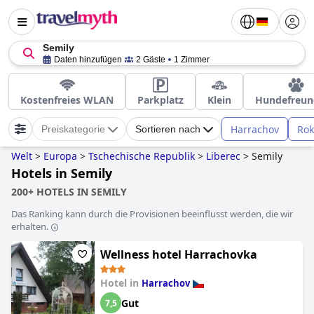
Semily
Daten hinzufügen
2 Gäste
1 Zimmer
Kostenfreies WLAN
Parkplatz
Klein
Hundefreun
Harrachov
Rok
Preiskategorie
Sortieren nach
Welt
>
Europa
>
Tschechische Republik
>
Liberec
>
Semily
Hotels in Semily
200+ HOTELS IN SEMILY
Das Ranking kann durch die Provisionen beeinflusst werden, die wir
erhalten.
Wellness hotel Harrachovka
Hotel in
Harrachov
Gut
7,5