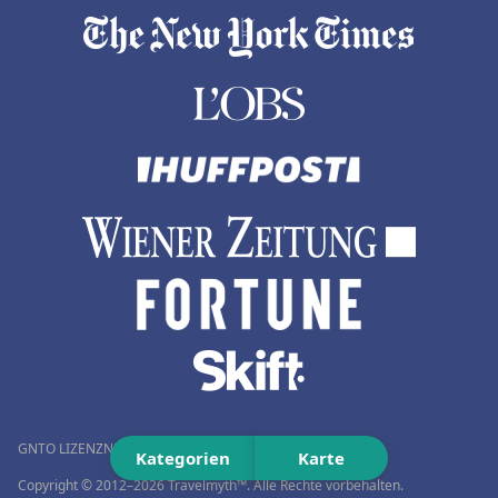
GNTO LIZENZNUMMER (MH.T.E.): 0259Ε60000576001
Kategorien
Karte
Copyright © 2012–2026 Travelmyth™. Alle Rechte vorbehalten.