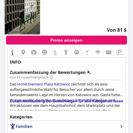
Von 81 $
Preise anzeigen
$
INFO
Zusammenfassung der Bewertungen
Von KI zusammengefasst
Das
Hotel Diament Plaza Katowice
zeichnet sich als eine
außergewöhnliche Wahl für Besucher vor allem durch seine
beneidenswerte Lage im Herzen von Katowice aus. Gäste heben
immer wieder die Nähe zu wichtigen Annehmlichkeiten und
Zusammenfassung der Bewertungen für alle Kategorien lesen
Attraktionen wie dem Hauptbahnhof, dem Marktplatz und der
Spodek Arena hervor. Trotz seiner Lage in einer lebhaften
Gegend bewahrt das Hotel eine friedliche Atmosphäre, die einen
Kategorien
perfekten Rückzugsort von der Hektik der Stadt darstellt.
Familien
Das Hotel wird für seine modernen und sauberen Einrichtungen