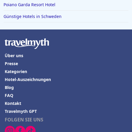
Hotels in Schleswig Holstein
Poiano Garda Resort Hotel
Hotels in Lenggries
Günstige Hotels in Schweden
Über uns
Presse
Kategorien
Hotel-Auszeichnungen
Blog
FAQ
Kontakt
Travelmyth GPT
FOLGEN SIE UNS