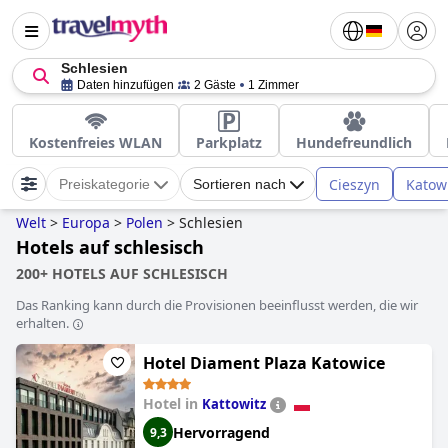
Schlesien
Daten hinzufügen
2 Gäste
1 Zimmer
Kostenfreies WLAN
Parkplatz
Hundefreundlich
Cieszyn
Katowi
Preiskategorie
Sortieren nach
Welt
>
Europa
>
Polen
>
Schlesien
Hotels auf schlesisch
200+ HOTELS AUF SCHLESISCH
Das Ranking kann durch die Provisionen beeinflusst werden, die wir
erhalten.
Hotel Diament Plaza Katowice
Hotel in
Kattowitz
Hervorragend
9,3