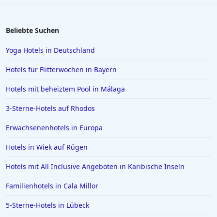
Hotels in Como
Hotels in Füssen
Beliebte Suchen
Hotels in Husum
Yoga Hotels in Deutschland
Hotels in Rosenheim
Hotels für Flitterwochen in Bayern
Hotels in Istanbul
Hotels mit beheiztem Pool in Málaga
Hotels in Willingen
3-Sterne-Hotels auf Rhodos
Hotels auf Santorin
Hotels in Ludwigsburg
Erwachsenenhotels in Europa
Hotels in Bagamoyo
Hotels in Wiek auf Rügen
Hotels in Gera
Hotels mit All Inclusive Angeboten in Karibische Inseln
Hotels auf Zypern
Familienhotels in Cala Millor
Hotels in Dierhagen
5-Sterne-Hotels in Lübeck
Hotels in Oslo