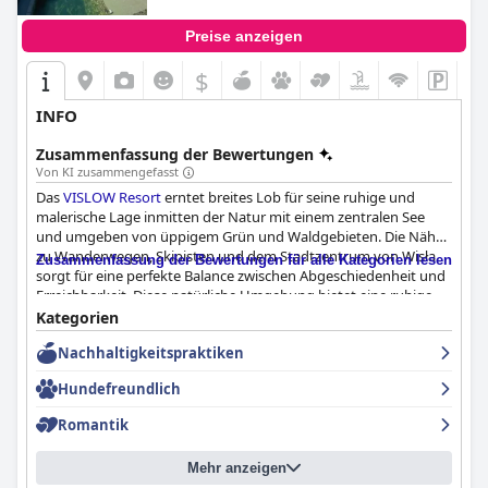
Preise anzeigen
$
INFO
Zusammenfassung der Bewertungen
Von KI zusammengefasst
Das
VISLOW Resort
erntet breites Lob für seine ruhige und
malerische Lage inmitten der Natur mit einem zentralen See
und umgeben von üppigem Grün und Waldgebieten. Die Nähe
zu Wanderwegen, Skipisten und dem Stadtzentrum von Wisła
Zusammenfassung der Bewertungen für alle Kategorien lesen
sorgt für eine perfekte Balance zwischen Abgeschiedenheit und
Erreichbarkeit. Diese natürliche Umgebung bietet eine ruhige
Atmosphäre, wobei viele Unterkünfte einen atemberaubenden
Kategorien
Blick auf Wälder und Wasserfälle bieten, was das Resort zu
Nachhaltigkeitspraktiken
einem idealen Rückzugsort für Entspannung und Outdoor-
Aktivitäten macht.
Hundefreundlich
Gäste schwärmen vom Frühstück im
VISLOW Resort
und loben
Romantik
dessen außergewöhnliche Qualität, vielfältige Auswahl und
hervorragenden Geschmack. Das Buffet bietet eine breite
Mehr anzeigen
Palette an frischen und hochwertigen Zutaten, die auf