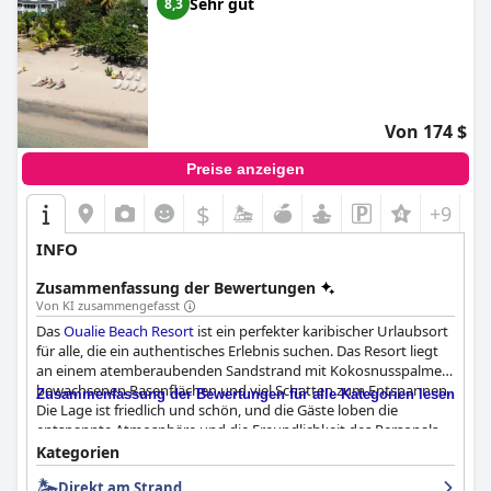
Sehr gut
8,3
Von 174 $
Preise anzeigen
$
+9
INFO
Zusammenfassung der Bewertungen
Von KI zusammengefasst
Das
Oualie Beach Resort
ist ein perfekter karibischer Urlaubsort
für alle, die ein authentisches Erlebnis suchen. Das Resort liegt
an einem atemberaubenden Sandstrand mit Kokosnusspalmen
bewachsenen Rasenflächen und viel Schatten zum Entspannen.
Zusammenfassung der Bewertungen für alle Kategorien lesen
Die Lage ist friedlich und schön, und die Gäste loben die
entspannte Atmosphäre und die Freundlichkeit des Personals.
Das Restaurant serviert sehr gutes Essen zu vernünftigen
Kategorien
Preisen, und das Resort liegt in unmittelbarer Nähe des
Direkt am Strand
Wassertaxis für diejenigen, die die nähere Umgebung erkunden