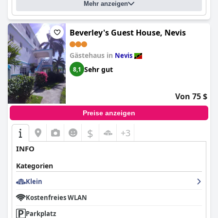
Mehr anzeigen
Beverley's Guest House, Nevis
Gästehaus in
Nevis
Sehr gut
8,1
Von 75 $
Preise anzeigen
$
+3
INFO
Kategorien
Klein
Kostenfreies WLAN
Parkplatz