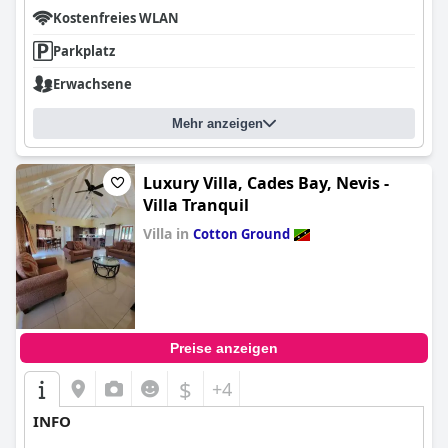
Kostenfreies WLAN
Parkplatz
Erwachsene
Mehr anzeigen
Luxury Villa, Cades Bay, Nevis -
Villa Tranquil
Villa in
Cotton Ground
0.0
Preise anzeigen
$
+4
INFO