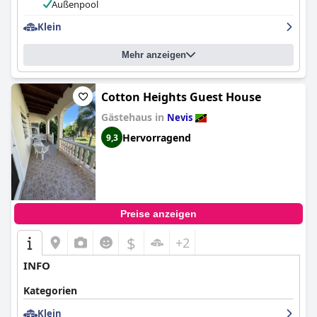
Außenpool
Klein
Mehr anzeigen
Cotton Heights Guest House
Gästehaus in
Nevis
Hervorragend
9,3
Preise anzeigen
$
+2
INFO
Kategorien
Klein