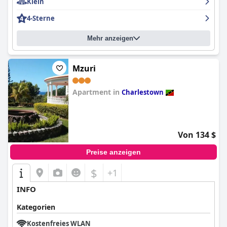
Klein
4-Sterne
Mehr anzeigen
Mzuri
Apartment in
Charlestown
0.0
Von 134 $
Preise anzeigen
$
+1
INFO
Kategorien
Kostenfreies WLAN