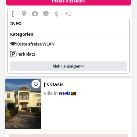
Preise anzeigen
$
+2
INFO
Kategorien
Kostenfreies WLAN
Parkplatz
Mehr anzeigen
J's Oasis
Villa in
Nevis
0.0