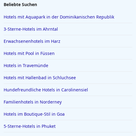
Hotels in Sölden
Beliebte Suchen
Hotels in Karlsruhe
Hotels mit Aquapark in der Dominikanischen Republik
Hotels in Rom
3-Sterne-Hotels im Ahrntal
Hotels in Wiesbaden
Erwachsenenhotels im Harz
Hotels in Essen
Hotels mit Pool in Füssen
Hotels in Griechenland
Hotels in Greifswald
Hotels in Travemünde
Hotels in Deidesheim
Hotels mit Hallenbad in Schluchsee
Hotels in Erlangen
Hundefreundliche Hotels in Carolinensiel
Hotels in Rotterdam
Familienhotels in Norderney
Hotels in Bad Homburg vor der Höhe
Hotels im Boutique-Stil in Goa
Hotels in Neuss
Hotels in Ägypten
5-Sterne-Hotels in Phuket