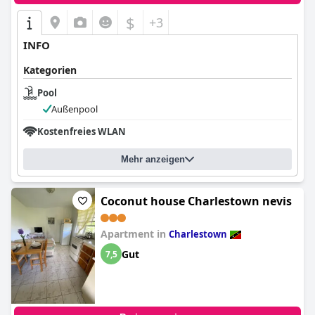
$
+3
INFO
Kategorien
Pool
Außenpool
Kostenfreies WLAN
Mehr anzeigen
Coconut house Charlestown nevis
Apartment in
Charlestown
Gut
7,5