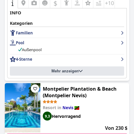
$
+10
INFO
Kategorien
Familien
Pool
Außenpool
4-Sterne
Mehr anzeigen
Montpelier Plantation & Beach
(Montpelier Nevis)
Resort in
Nevis
Hervorragend
9,3
Von 230 $