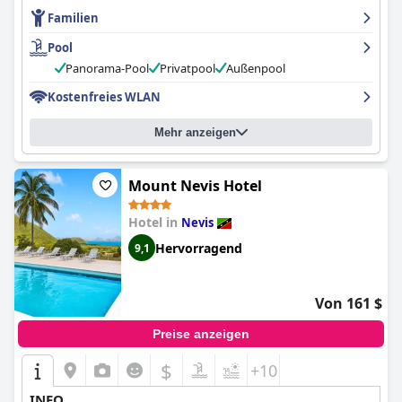
Familien
Pool
Panorama-Pool
Privatpool
Außenpool
Kostenfreies WLAN
Mehr anzeigen
Mount Nevis Hotel
Hotel in
Nevis
Hervorragend
9,1
Von 161 $
Preise anzeigen
$
+10
INFO