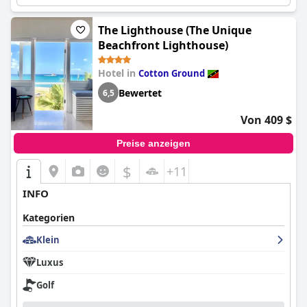
The Lighthouse (The Unique
Beachfront Lighthouse)
Hotel in
Cotton Ground
Bewertet
6,5
Von 409 $
Preise anzeigen
$
+11
INFO
Kategorien
Klein
Luxus
Golf