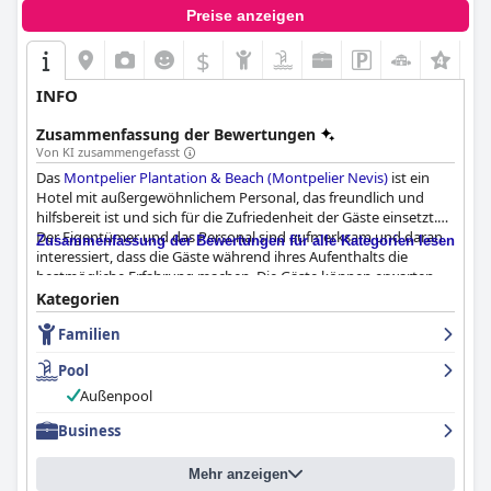
Preise anzeigen
$
INFO
Zusammenfassung der Bewertungen
Von KI zusammengefasst
Das
Montpelier Plantation & Beach (Montpelier Nevis)
ist ein
Hotel mit außergewöhnlichem Personal, das freundlich und
hilfsbereit ist und sich für die Zufriedenheit der Gäste einsetzt.
Der Eigentümer und das Personal sind aufmerksam und daran
Zusammenfassung der Bewertungen für alle Kategorien lesen
interessiert, dass die Gäste während ihres Aufenthalts die
bestmögliche Erfahrung machen. Die Gäste können erwarten,
dass sie sich während ihres Aufenthalts willkommen, geschätzt
Kategorien
und gut aufgehoben fühlen.
Familien
Pool
Außenpool
Business
Mehr anzeigen