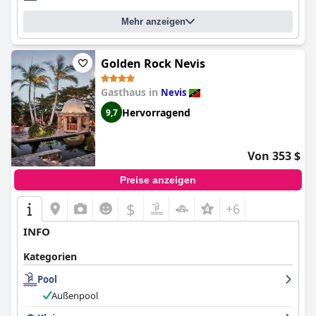
Mehr anzeigen
Golden Rock Nevis
Gasthaus in
Nevis
Hervorragend
9,7
Von 353 $
Preise anzeigen
$
+6
INFO
Kategorien
Pool
Außenpool