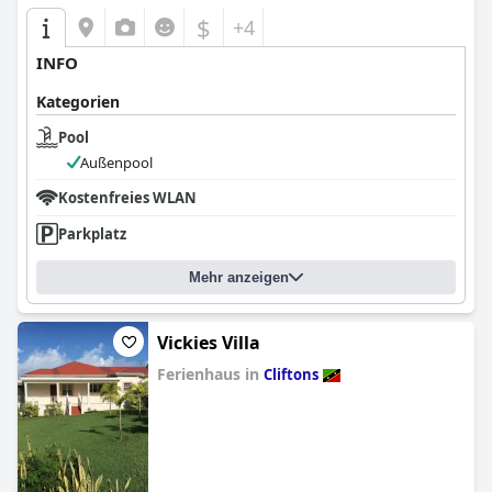
$
+4
INFO
Kategorien
Pool
Außenpool
Kostenfreies WLAN
Parkplatz
Mehr anzeigen
Vickies Villa
Ferienhaus in
Cliftons
0.0