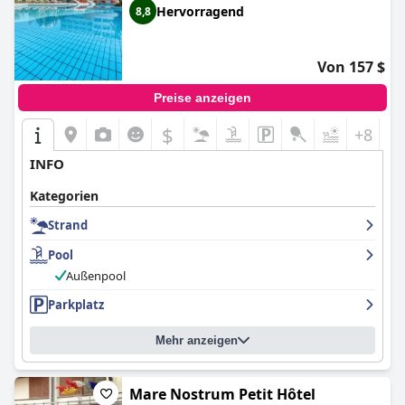
Hervorragend
8,8
Von 157 $
Preise anzeigen
$
+8
INFO
Kategorien
Strand
Pool
Außenpool
Parkplatz
Mehr anzeigen
Mare Nostrum Petit Hôtel