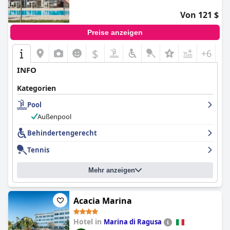
Von 121 $
Preise anzeigen
$
+6
INFO
Kategorien
Pool
Außenpool
Behindertengerecht
Tennis
Mehr anzeigen
Acacia Marina
Hotel in
Marina di Ragusa