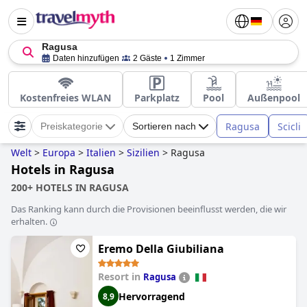
Ragusa
Daten hinzufügen
2 Gäste
1 Zimmer
Kostenfreies WLAN
Parkplatz
Pool
Außenpool
Ragusa
Scicli
Preiskategorie
Sortieren nach
Welt
>
Europa
>
Italien
>
Sizilien
>
Ragusa
Hotels in Ragusa
200+ HOTELS IN RAGUSA
Das Ranking kann durch die Provisionen beeinflusst werden, die wir
erhalten.
Eremo Della Giubiliana
Resort in
Ragusa
Hervorragend
8,9