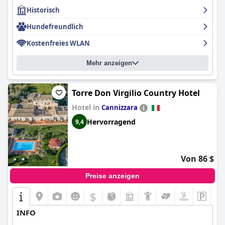
Historisch
Hundefreundlich
Kostenfreies WLAN
Mehr anzeigen
Torre Don Virgilio Country Hotel
Hotel in
Cannizzara
Hervorragend
9,4
Von 86 $
Preise anzeigen
$
INFO