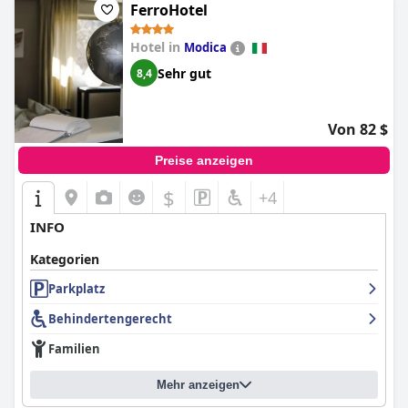
FerroHotel
Hotel in
Modica
Sehr gut
8,4
Von 82 $
Preise anzeigen
$
+4
INFO
Kategorien
Parkplatz
Behindertengerecht
Familien
Mehr anzeigen