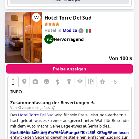
Hotel Torre Del Sud
Hotel in
Modica
Hervorragend
9,2
Von 100 $
Preise anzeigen
$
+6
INFO
Zusammenfassung der Bewertungen
Von KI zusammengefasst
Das
Hotel Torre Del Sud
wird für sein Preis-Leistungs-Verhältnis
hoch gelobt, was es zu einer ausgezeichneten Wahl für Reisende
mit dem Auto macht. Seine Lage etwas außerhalb des
historischen Zentrums von Modica in einer ruhigen, neu
Zusammenfassung der Bewertungen für alle Kategorien lesen
entwickelten Gegend gewährleistet einen einfachen Zugang zur