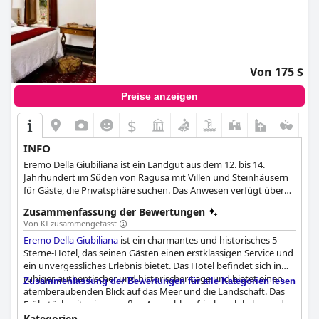
Von 175 $
Preise anzeigen
$
INFO
Eremo Della Giubiliana ist ein Landgut aus dem 12. bis 14.
Jahrhundert im Süden von Ragusa mit Villen und Steinhäusern
für Gäste, die Privatsphäre suchen. Das Anwesen verfügt über
einen Swimmingpool, einen Wellnessbereich, einen Barservice
Zusammenfassung der Bewertungen
und ein Restaurant. Das Hotel bietet auch Erlebnisse wie einen
Von KI zusammengefasst
Kochkurs mit dem Chefkoch, eine Wein- und Gastronomiereise
Eremo Della Giubiliana
ist ein charmantes und historisches 5-
und Touren durch Sizilien. Das Anwesen hat die Vergangenheit
Sterne-Hotel, das seinen Gästen einen erstklassigen Service und
mit der heutigen Realität verbunden, mit einem privaten
ein unvergessliches Erlebnis bietet. Das Hotel befindet sich in
Flughafen und Flugzeugen, die das Anwesen unabhängig
ruhiger, authentischer und historischer Lage und bietet einen
machen und die Möglichkeit bieten, das sizilianische Gebiet zu
Zusammenfassung der Bewertungen für alle Kategorien lesen
atemberaubenden Blick auf das Meer und die Landschaft. Das
erkunden.
Frühstück mit seiner großen Auswahl an frischen, lokalen und
hausgemachten Produkten ist fantastisch, während das
Kategorien