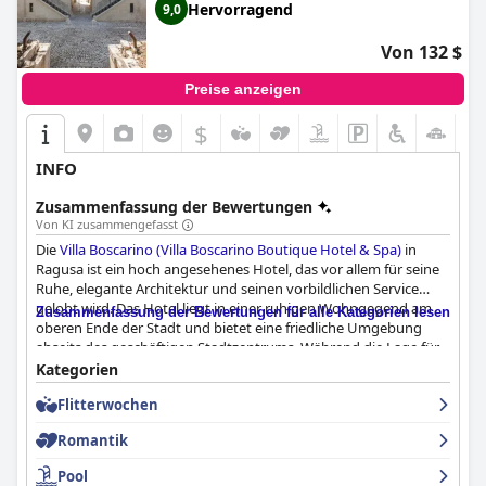
Hervorragend
9,0
Von 132 $
Preise anzeigen
$
INFO
Zusammenfassung der Bewertungen
Von KI zusammengefasst
Die
Villa Boscarino (Villa Boscarino Boutique Hotel & Spa)
in
Ragusa ist ein hoch angesehenes Hotel, das vor allem für seine
Ruhe, elegante Architektur und seinen vorbildlichen Service
gelobt wird. Das Hotel liegt in einer ruhigen Wohngegend am
Zusammenfassung der Bewertungen für alle Kategorien lesen
oberen Ende der Stadt und bietet eine friedliche Umgebung
abseits des geschäftigen Stadtzentrums. Während die Lage für
diejenigen, die die historischen Viertel von Ragusa zu Fuß
Kategorien
erkunden möchten, etwas abgelegen erscheinen mag, ist sie für
Flitterwochen
Autofahrer günstig, da sie einen einfachen Zugang zu
nahegelegenen Sehenswürdigkeiten und private
Romantik
Parkmöglichkeiten bietet. Trotz der modernen Umgebung
bieten der charmante Garten und die einladende Atmosphäre
Pool
des Hotels eine ruhige Stadtoase.