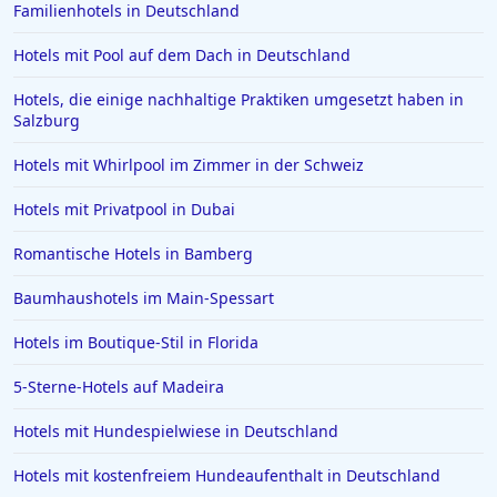
Familienhotels in Deutschland
Hotels in Rom
Hotels mit Pool auf dem Dach in Deutschland
Hotels in Wiesbaden
Hotels, die einige nachhaltige Praktiken umgesetzt haben in
Hotels in Essen
Salzburg
Hotels in Griechenland
Hotels mit Whirlpool im Zimmer in der Schweiz
Hotels in Greifswald
Hotels mit Privatpool in Dubai
Hotels in Deidesheim
Romantische Hotels in Bamberg
Hotels in Erlangen
Hotels in Rotterdam
Baumhaushotels im Main-Spessart
Hotels in Bad Homburg vor der Höhe
Hotels im Boutique-Stil in Florida
Hotels in Neuss
5-Sterne-Hotels auf Madeira
Hotels in Ägypten
Hotels mit Hundespielwiese in Deutschland
Hotels in Varadero
Hotels mit kostenfreiem Hundeaufenthalt in Deutschland
Hotels in Zingst