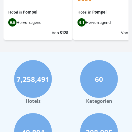
Hotel
in
Pompei
Hotel
in
Pompei
Hervorragend
Hervorragend
9.0
9.1
Von
$128
Von
$
7,258,491
60
Hotels
Kategorien