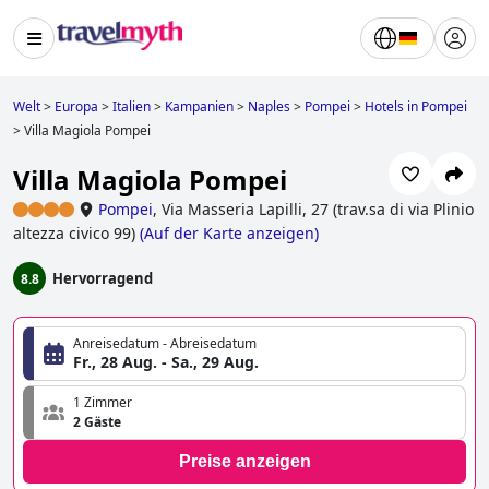
Welt
>
Europa
>
Italien
>
Kampanien
>
Naples
>
Pompei
>
Hotels in Pompei
>
Villa Magiola Pompei
Villa Magiola Pompei
Pompei
,
Via Masseria Lapilli, 27 (trav.sa di via Plinio
altezza civico 99)
(
Auf der Karte anzeigen
)
Hervorragend
8.8
Anreisedatum - Abreisedatum
Fr., 28 Aug. - Sa., 29 Aug.
1 Zimmer
2 Gäste
Preise anzeigen