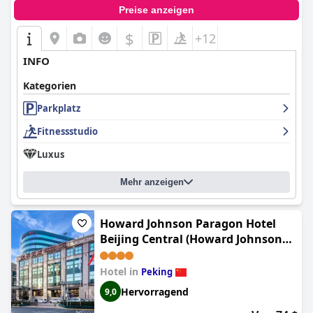
Preise anzeigen
$
+12
INFO
Kategorien
Parkplatz
Fitnessstudio
Luxus
Mehr anzeigen
Howard Johnson Paragon Hotel
Beijing Central (Howard Johnson
Paragon Hotel Beijing)
Hotel in
Peking
Hervorragend
9,0