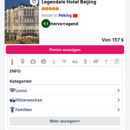
Legendale Hotel Beijing
Hotel in
Peking
Hervorragend
9,1
Von 157 $
Preise anzeigen
$
INFO
Kategorien
Luxus
Flitterwochen
Familien
Mehr anzeigen