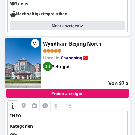
Als bestätigtes Vier-Sterne-Hotel bietet das
Howard Johnson
Luxus
Paragon Hotel Beijing Central (Howard Johnson Paragon Hotel
Nachhaltigkeitspraktiken
Beijing)
einen hohen Servicestandard, der oft mit Fünf-Sterne-
Häusern verglichen wird. Die Gäste schätzen das Preis-
Leistungs-Verhältnis und die gehobene und fast luxuriöse
Mehr anzeigen
Atmosphäre des Hotels. Obwohl es Raum für kleinere
Verbesserungen gibt, um die Vier-Sterne-Kriterien vollständig zu
erfüllen, übertrifft das Hotel im Allgemeinen die Erwartungen
Wyndham Beijing North
der Gäste und ist somit eine geschätzte und sehr
empfehlenswerte Wahl für Reisende, die Komfort und
Bequemlichkeit in Peking suchen.
Hotel in
Changping
Sehr gut
8,4
Von 97 $
Preise anzeigen
$
+15
INFO
Kategorien