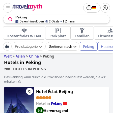
Peking
Daten hinzufügen
2 Gäste
1 Zimmer
Kostenfreies WLAN
Parkplatz
Familien
Fitnesss
Peking
Huairo
Preiskategorie
Sortieren nach
Welt
>
Asien
>
China
>
Peking
Hotels in Peking
200+ HOTELS IN PEKING
Das Ranking kann durch die Provisionen beeinflusst werden, die wir
erhalten.
Hotel Éclat Beijing
Hotel in
Peking
Hervorragend
9,5