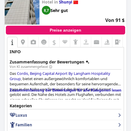
Hotel in
Shunyi
Sehr gut
8,7
Von 91 $
Preise anzeigen
$
+7
INFO
Zusammenfassung der Bewertungen
Von KI zusammengefasst
Das
Cordis, Beijing Capital Airport By Langham Hospitality
Group
, bietet einen außergewöhnlich komfortablen und
bequemen Aufenthalt, der besonders für seine hervorragende
Lage in der Nähe von Terminal 3 des Beijing Capital Airport
Zusammenfassung der Bewertungen für alle Kategorien lesen
gelobt wird. Die Nähe des Hotels zum Flughafen, verbunden mit
einem schnellen Shuttleservice, macht es ideal für Reisende mit
Zwischenstopps oder frühen Flügen. Die malerische Aussicht auf
Kategorien
den nahegelegenen See und Park verleiht der geschäftigen
Luxus
Umgebung eine ruhige Note und bietet den Gästen
Möglichkeiten für gemütliche Spaziergänge und lokale
Familien
kulinarische Erlebnisse.