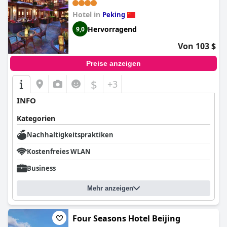
Forbidden City Newly renovated
Tianmen Wangfujing
Hotel in
Peking
Gardenhutong BejjingCourtyard)
Hervorragend
9,0
Von 103 $
Preise anzeigen
$
+3
INFO
Kategorien
Nachhaltigkeitspraktiken
Kostenfreies WLAN
Business
Mehr anzeigen
Four Seasons Hotel Beijing