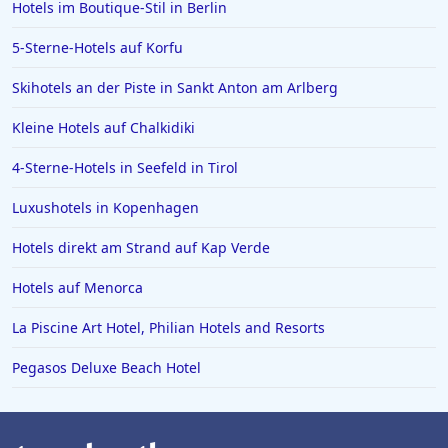
Hotels im Boutique-Stil in Berlin
Hotels in Essen
5-Sterne-Hotels auf Korfu
Hotels in Griechenland
Hotels in Greifswald
Skihotels an der Piste in Sankt Anton am Arlberg
Hotels in Deidesheim
Kleine Hotels auf Chalkidiki
Hotels in Erlangen
4-Sterne-Hotels in Seefeld in Tirol
Hotels in Rotterdam
Luxushotels in Kopenhagen
Hotels in Bad Homburg vor der Höhe
Hotels direkt am Strand auf Kap Verde
Hotels in Neuss
Hotels in Ägypten
Hotels auf Menorca
Hotels in Varadero
La Piscine Art Hotel, Philian Hotels and Resorts
Hotels in Zingst
Pegasos Deluxe Beach Hotel
Hotels in Meersburg
Hotels in der Toskana