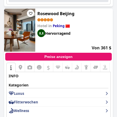
Rosewood Beijing
Hotel in
Peking
Hervorragend
8,8
Von 361 $
Preise anzeigen
$
INFO
Kategorien
Luxus
Flitterwochen
Wellness