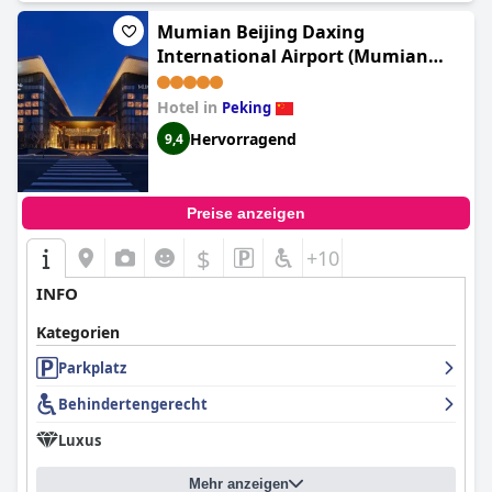
Mumian Beijing Daxing
International Airport (Mumian
Beijing Daxing International
Airport, part of Hyatt)
Hotel in
Peking
Hervorragend
9,4
Preise anzeigen
$
+10
INFO
Kategorien
Parkplatz
Behindertengerecht
Luxus
Mehr anzeigen