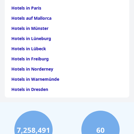
Hotels in Paris
Hotels auf Mallorca
Hotels in Münster
Hotels in Lüneburg
Hotels in Lübeck
Hotels in Freiburg
Hotels in Norderney
Hotels in Warnemünde
Hotels in Dresden
Hotels am Bodensee
Hotels in Stuttgart
Hotels in Leipzig
7,258,491
60
Hotels in Bamberg