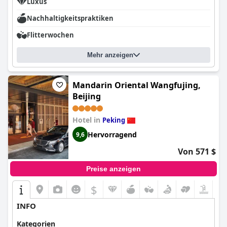
Luxus
Nachhaltigkeitspraktiken
Flitterwochen
Mehr anzeigen
Mandarin Oriental Wangfujing,
Beijing
Hotel in
Peking
Hervorragend
9,6
Von 571 $
Preise anzeigen
$
INFO
Kategorien