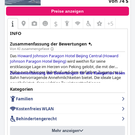
Von 74 $
Preise anzeigen
$
+5
INFO
Zusammenfassung der Bewertungen
Von KI zusammengefasst
Das
Howard Johnson Paragon Hotel Beijing Central (Howard
Johnson Paragon Hotel Beijing)
wird weithin für seine
erstklassige Lage im Herzen von Peking gelobt, die mit der
Nähe zum Pekinger Bahnhof und dem einfachen Zugang zur U-
Zusammenfassung der Bewertungen für alle Kategorien lesen
Bahn hervorragende Annehmlichkeiten bietet. Die ideale Lage
gewährleistet, dass wichtige Touristenattraktionen,
Einkaufsbereiche und Annehmlichkeiten schnell erreichbar sind,
Kategorien
was es zu einem optimalen Ausgangspunkt für die Erkundung
Familien
der Stadt macht. Trotz der geschäftigen Umgebung bietet das
Hotel einen ruhigen und friedlichen Rückzugsort.
Kostenfreies WLAN
Gäste loben häufig das Frühstücksangebot für seine Qualität
Behindertengerecht
und Vielfalt, das mit einer breiten Auswahl an Gerichten sowohl
westliche als auch chinesische Geschmäcker anspricht. Das
Mehr anzeigen
Frühstücksbuffet wird für sein leckeres Essen und seine