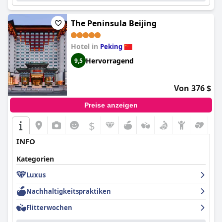
The Peninsula Beijing
Hotel in
Peking
Hervorragend
9,5
Von 376 $
Preise anzeigen
$
INFO
Kategorien
Luxus
Nachhaltigkeitspraktiken
Flitterwochen