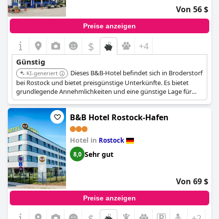
Von 56 $
Preise anzeigen
$
+4
Günstig
Dieses B&B-Hotel befindet sich in Broderstorf
KI-generiert
bei Rostock und bietet preisgünstige Unterkünfte. Es bietet
grundlegende Annehmlichkeiten und eine günstige Lage für
Reisende, die eine erschwingliche Unterkunft außerhalb des
Stadtzentrums suchen.
B&B Hotel Rostock-Hafen
Hotel in
Rostock
Sehr gut
8,0
Von 69 $
Preise anzeigen
$
+2