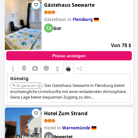
Gästehaus Seewarte
Gästehaus in
Flensburg
Gut
7,0
Von 78 $
Preise anzeigen
$
+2
Günstig
Das Gästehaus Seewarte in Flensburg bietet
KI-generiert
erschwingliche Unterkünfte mit einer einladenden Atmosphäre.
Seine Lage bietet bequemen Zugang zu den
Sehenswürdigkeiten der Stadt und der Flensburger Förde.
Hotel Zum Strand
Hotel in
Warnemünde
Bewertet
6,8