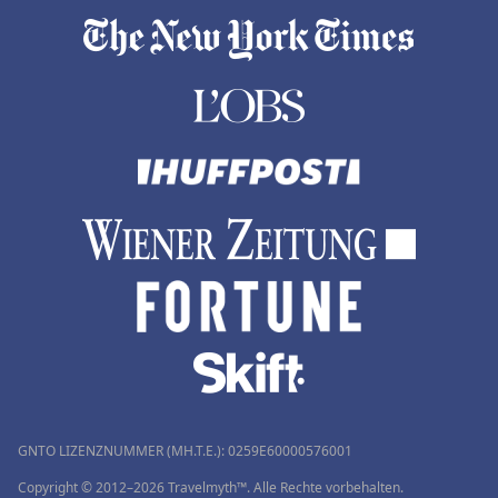
GNTO LIZENZNUMMER (MH.T.E.): 0259Ε60000576001
Copyright © 2012–2026 Travelmyth™. Alle Rechte vorbehalten.