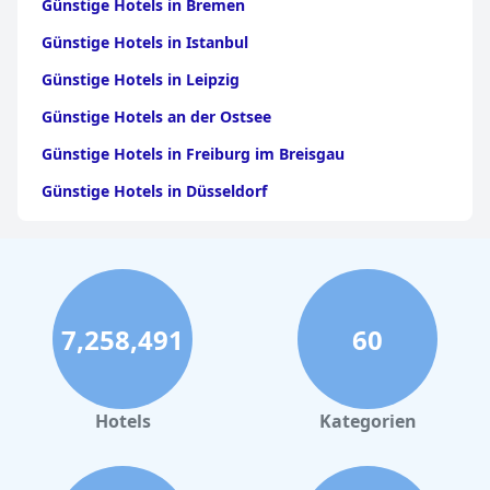
Günstige Hotels in Bremen
Günstige Hotels in Istanbul
Günstige Hotels in Leipzig
Günstige Hotels an der Ostsee
Günstige Hotels in Freiburg im Breisgau
Günstige Hotels in Düsseldorf
Günstige Hotels in Antalya
Günstige Hotels in Mannheim
Günstige Hotels in der Türkei
7,258,491
60
Günstige Hotels in Dubai
Günstige Hotels in Wien
Günstige Hotels in Kopenhagen
Hotels
Kategorien
Günstige Hotels in Dresden
Günstige Hotels in Magdeburg