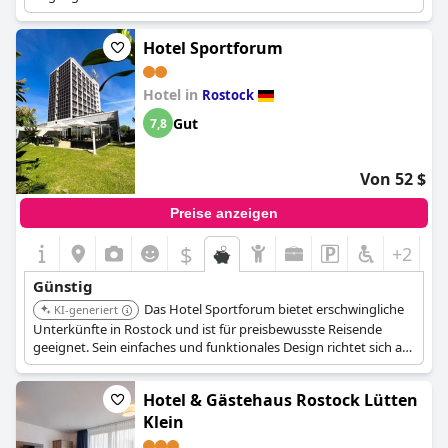
praktische Wahl für Reisende, die eine erschwingliche
Unterkunft in Kiel suchen.
Hotel Sportforum
Hotel in
Rostock
Gut
7,8
Von 52 $
Preise anzeigen
$
+2
Günstig
Das Hotel Sportforum bietet erschwingliche
KI-generiert
Unterkünfte in Rostock und ist für preisbewusste Reisende
geeignet. Sein einfaches und funktionales Design richtet sich an
Gäste, die eine praktische Basis zur Erkundung der Stadt
suchen.
Hotel & Gästehaus Rostock Lütten
Klein