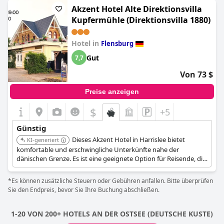
Akzent Hotel Alte Direktionsvilla
Kupfermühle (Direktionsvilla 1880)
Hotel in
Flensburg
Gut
7,7
Von 73 $
Preise anzeigen
$
+5
Günstig
Dieses Akzent Hotel in Harrislee bietet
KI-generiert
komfortable und erschwingliche Unterkünfte nahe der
dänischen Grenze. Es ist eine geeignete Option für Reisende, die
einen preisgünstigen Aufenthalt bei der Erkundung der
Flensburger Gegend suchen.
*Es können zusätzliche Steuern oder Gebühren anfallen. Bitte überprüfen
Sie den Endpreis, bevor Sie Ihre Buchung abschließen.
1-20 VON 200+ HOTELS AN DER OSTSEE (DEUTSCHE KUSTE)