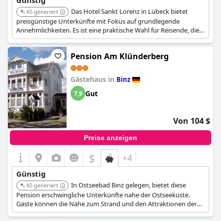
Günstig
Das Hotel Sankt Lorenz in Lübeck bietet
KI-generiert
preisgünstige Unterkünfte mit Fokus auf grundlegende
Annehmlichkeiten. Es ist eine praktische Wahl für Reisende, die
eine erschwingliche Unterkunft während ihres Besuchs in
Lübeck suchen.
Pension Am Klünderberg
Gästehaus in
Binz
Gut
7,9
Von 104 $
Preise anzeigen
$
+4
Günstig
In Ostseebad Binz gelegen, bietet diese
KI-generiert
Pension erschwingliche Unterkünfte nahe der Ostseeküste.
Gäste können die Nähe zum Strand und den Attraktionen der
Stadt genießen.