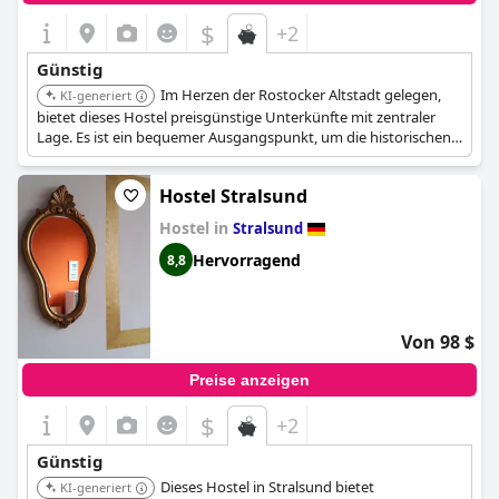
$
+2
Günstig
Im Herzen der Rostocker Altstadt gelegen,
KI-generiert
bietet dieses Hostel preisgünstige Unterkünfte mit zentraler
Lage. Es ist ein bequemer Ausgangspunkt, um die historischen
Stätten und Attraktionen der Stadt zu einem erschwinglichen
Preis zu erkunden.
Hostel Stralsund
Hostel in
Stralsund
Hervorragend
8,8
Von 98 $
Preise anzeigen
$
+2
Günstig
Dieses Hostel in Stralsund bietet
KI-generiert