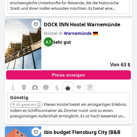
erschwingliche Unterkünfte für Reisende, die die historische
Stadt und ihren Hafen erkunden möchten. Es bietet eine
preisgünstige Basis, um das Tor zur Insel Rügen zu entdecken.
DOCK INN Hostel Warnemünde
Hostel in
Warnemünde
Sehr gut
8,7
Von 63 $
Preise anzeigen
$
Günstig
Dieses Hostel bietet ein einzigartiges Erlebnis,
KI-generiert
indem es Schiffscontainer als Zimmer nutzt und so einen
preisgünstigen Aufenthalt ermöglicht. Es ist hoch bewertet und
eine beliebte Wahl unter Reisenden, die eine erschwingliche
Unterkunft suchen, und liegt in der Nähe des Warnemünder
ibis budget Flensburg City (B&B
Strandes und des Leuchtturms von Warnemünde.