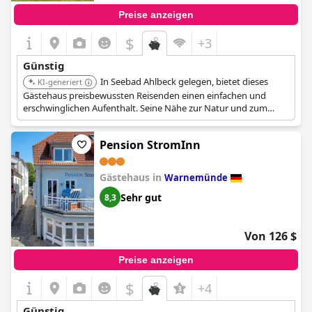
Preise anzeigen
$
+3
Günstig
In Seebad Ahlbeck gelegen, bietet dieses
KI-generiert
Gästehaus preisbewussten Reisenden einen einfachen und
erschwinglichen Aufenthalt. Seine Nähe zur Natur und zum
Meer macht es zu einer praktischen Wahl für alle, die einen
erholsamen Urlaub suchen.
Pension StromInn
Gästehaus in
Warnemünde
Sehr gut
8,3
Von 126 $
Preise anzeigen
$
+4
Günstig