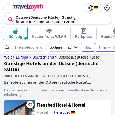
Ostsee (Deutsche Küste), Günstig
Daten hinzufügen
2 Gäste
1 Zimmer
Günstig
Kostenfreies WLAN
Parkplatz
Hundefr
Binz
Timmendo
Preiskategorie
Sortieren nach
Welt
>
Europa
>
Deutschland
>
Ostsee (Deutsche Küste)
Günstige Hotels an der Ostsee (deutsche
Küste)
200+ HOTELS AN DER OSTSEE (DEUTSCHE KUSTE)
Beliebte Suchen an der Ostsee (deutsche Küste):
behindertengerechte hotels
,
hundefreundliche hotels
,
Das Ranking kann durch die Provisionen beeinflusst werden, die wir
hotels mit fitnessstudio
,
hotels im boutique-stil
,
hotels mit
erhalten.
beheiztem pool
,
hotels direkt am strand
,
yoga hotels
,
familienhotels
,
hotels mit aquapark
,
wellnesshotels
,
Flensbed Hotel & Hostel
golfhotels
,
hotels mit wasserrutsche
,
außergewöhnliche
hotels
,
5-sterne-hotels
,
erwachsenenhotels
,
4-sterne-
Hostel in
Flensburg
hotels
,
kleine hotels
,
luxushotels
,
hotels mit pool
,