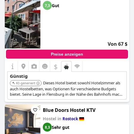
schlosshotels
,
hotels mit hallenbad
,
hotels mit infinity-pool
,
Gut
7,3
romantische hotels
,
hotels mit kostenfreiem
hundeaufenthalt
,
hotels mit hundespielwiese
and
günstige hotels
.
Von 67 $
Preise anzeigen
$
Günstig
Dieses Hotel bietet sowohl Hotelzimmer als
KI-generiert
auch Hostelbetten, was Optionen für verschiedene Budgets
bietet. Seine Lage in Flensburg in der Nähe des Bahnhofs macht
es bequem für Reisende. Die Verfügbarkeit von Hostelbetten
macht es besonders attraktiv für diejenigen, die die günstigsten
Blue Doors Hostel KTV
Optionen suchen.
Hostel in
Rostock
Sehr gut
8,3