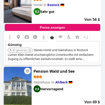
Hotel in
Rostock
Sehr gut
8,3
Von 56 $
Preise anzeigen
$
+2
Günstig
Dieses Hotel und Gästehaus in Rostock
KI-generiert
Lütten Klein bietet erschwingliche Unterkünfte mit einfachem
Zugang zu öffentlichen Verkehrsmitteln. Es stellt eine
preisgünstige Option zur Erkundung Rostocks und der
Umgebung dar.
Pension Wald und See
Gästehaus in
Ahlbeck
Hervorragend
8,8
Von 69 $