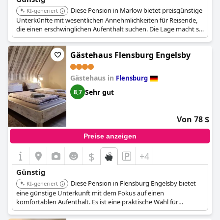
Diese Pension in Marlow bietet preisgünstige
KI-generiert
Unterkünfte mit wesentlichen Annehmlichkeiten für Reisende,
die einen erschwinglichen Aufenthalt suchen. Die Lage macht sie
zu einem praktischen Ausgangspunkt, um die Umgebung zu
erkunden.
Gästehaus Flensburg Engelsby
Gästehaus in
Flensburg
Sehr gut
8,7
Von 78 $
Preise anzeigen
$
+4
Günstig
Diese Pension in Flensburg Engelsby bietet
KI-generiert
eine günstige Unterkunft mit dem Fokus auf einen
komfortablen Aufenthalt. Es ist eine praktische Wahl für
Reisende, die eine erschwingliche Unterkunft während ihres
Besuchs in Flensburg suchen.