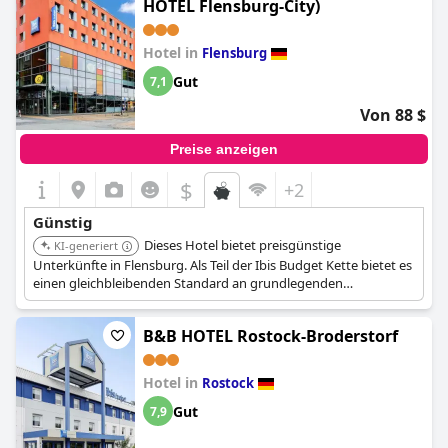
HOTEL Flensburg-City)
Hotel in
Flensburg
Gut
7,1
Von 88 $
Preise anzeigen
$
+2
Günstig
Dieses Hotel bietet preisgünstige
KI-generiert
Unterkünfte in Flensburg. Als Teil der Ibis Budget Kette bietet es
einen gleichbleibenden Standard an grundlegenden
Annehmlichkeiten und liegt in der Nähe des Stadtzentrums und
öffentlicher Verkehrsmittel, was es zu einer praktischen Wahl für
B&B HOTEL Rostock-Broderstorf
preisbewusste Reisende macht.
Hotel in
Rostock
Gut
7,9