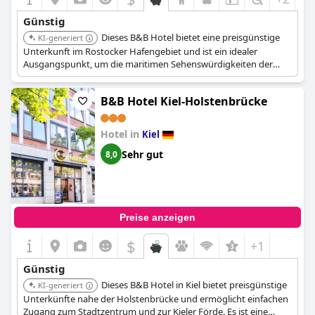
Günstig
Dieses B&B Hotel bietet eine preisgünstige
KI-generiert
Unterkunft im Rostocker Hafengebiet und ist ein idealer
Ausgangspunkt, um die maritimen Sehenswürdigkeiten der
Stadt zu erkunden und die Ostsee zu erreichen. Es ist eine gute
Wahl für Reisende, die eine erschwingliche Unterkunft suchen.
B&B Hotel Kiel-Holstenbrücke
Hotel in
Kiel
Sehr gut
8,0
Preise anzeigen
$
+1
Günstig
Dieses B&B Hotel in Kiel bietet preisgünstige
KI-generiert
Unterkünfte nahe der Holstenbrücke und ermöglicht einfachen
Zugang zum Stadtzentrum und zur Kieler Förde. Es ist eine