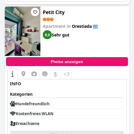
Petit City
Apartment in
Orestiada
Sehr gut
8,0
Preise anzeigen
$
+3
INFO
Kategorien
Hundefreundlich
Kostenfreies WLAN
Erwachsene