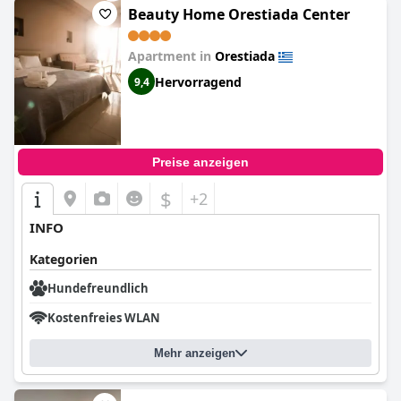
Beauty Home Orestiada Center
Apartment in
Orestiada
Hervorragend
9,4
Preise anzeigen
$
+2
INFO
Kategorien
Hundefreundlich
Kostenfreies WLAN
Mehr anzeigen