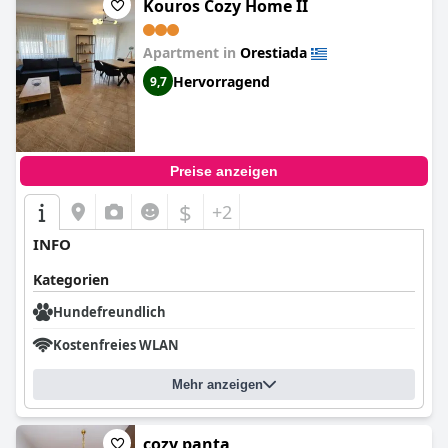
Kouros Cozy Home II
Apartment in
Orestiada
Hervorragend
9,7
Preise anzeigen
$
+2
INFO
Kategorien
Hundefreundlich
Kostenfreies WLAN
Mehr anzeigen
cozy panta