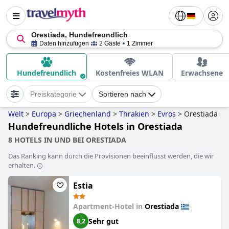
Orestiada, Hundefreundlich
Daten hinzufügen
2 Gäste
1 Zimmer
Hundefreundlich
Kostenfreies WLAN
Erwachsene
Preiskategorie
Sortieren nach
Welt
>
Europa
>
Griechenland
>
Thrakien
>
Evros
>
Orestiada
Hundefreundliche Hotels in Orestiada
8 HOTELS IN UND BEI ORESTIADA
Das Ranking kann durch die Provisionen beeinflusst werden, die wir
erhalten.
Estia
Apartment-Hotel in
Orestiada
Sehr gut
8,2