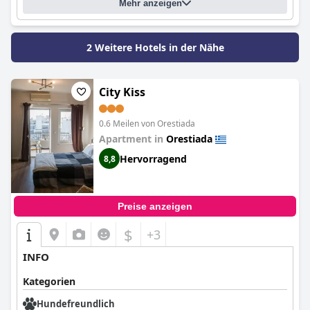
Mehr anzeigen
2 Weitere Hotels in der Nähe
City Kiss
0.6 Meilen von Orestiada
Apartment in
Orestiada
Hervorragend
8,8
Preise anzeigen
$
+3
INFO
Kategorien
Hundefreundlich