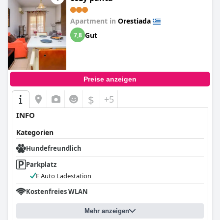
Apartment in
Orestiada
Gut
7,8
Preise anzeigen
$
+5
INFO
Kategorien
Hundefreundlich
Parkplatz
E Auto Ladestation
Kostenfreies WLAN
Mehr anzeigen