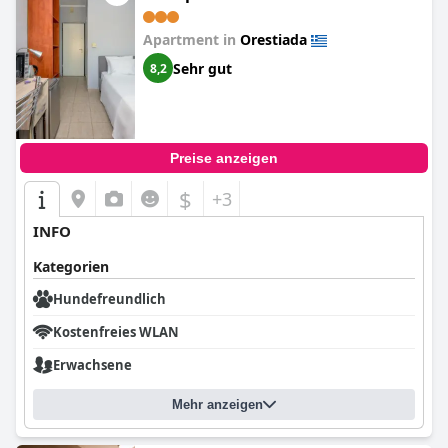
Apartment in
Orestiada
Sehr gut
8,2
Preise anzeigen
$
+3
INFO
Kategorien
Hundefreundlich
Kostenfreies WLAN
Erwachsene
Mehr anzeigen