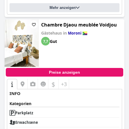
Mehr anzeigen
Chambre Djaou meublée Voidjou
Gästehaus in
Moroni
Gut
7,7
Preise anzeigen
$
+3
INFO
Kategorien
Parkplatz
Erwachsene