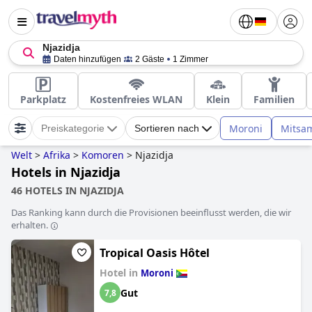
Njazidja
Daten hinzufügen
2 Gäste
1 Zimmer
Parkplatz
Kostenfreies WLAN
Klein
Familien
Moroni
Mitsam
Preiskategorie
Sortieren nach
Welt
>
Afrika
>
Komoren
>
Njazidja
Hotels in Njazidja
46 HOTELS IN NJAZIDJA
Das Ranking kann durch die Provisionen beeinflusst werden, die wir
erhalten.
Tropical Oasis Hôtel
Hotel in
Moroni
Gut
7,8