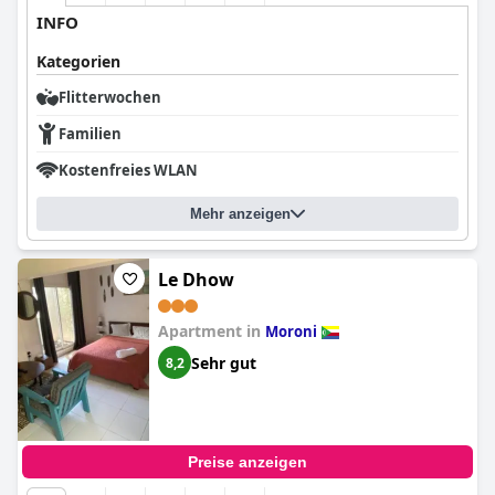
INFO
Kategorien
Flitterwochen
Familien
Kostenfreies WLAN
Mehr anzeigen
Le Dhow
Apartment in
Moroni
Sehr gut
8,2
Preise anzeigen