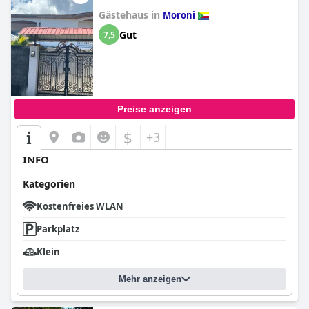
Gästehaus in
Moroni
Gut
7,5
Preise anzeigen
$
+3
INFO
Kategorien
Kostenfreies WLAN
Parkplatz
Klein
Mehr anzeigen