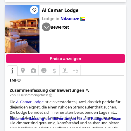
Al Camar Lodge
Lodge in
Ndzaouze
Bewertet
5,2
Preise anzeigen
$
+5
INFO
Zusammenfassung der Bewertungen
Von KI zusammengefasst
Die
Al Camar Lodge
ist ein verstecktes Juwel, das sich perfekt für
diejenigen eignet, die einen ruhigen Strandaufenthalt suchen.
Die Lodge befindet sich in einer atemberaubenden Lage mit
Blick auf das Meer und einen fantastischen Sonnenuntergang.
Zusammenfassung der Bewertungen für alle Kategorien lesen
Die Zimmer sind geräumig, komfortabel und sauber und bieten
eine herrliche Aussicht, vor allem vom privaten Balkon aus. Die