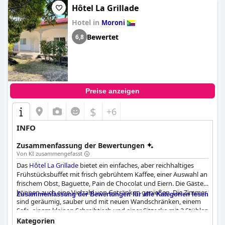
Hôtel La Grillade
Hotel in
Moroni
Bewertet
6,8
Preise anzeigen
$
+6
INFO
Zusammenfassung der Bewertungen
Von KI zusammengefasst
Das
Hôtel La Grillade
bietet ein einfaches, aber reichhaltiges
Frühstücksbuffet mit frisch gebrühtem Kaffee, einer Auswahl an
frischem Obst, Baguette, Pain de Chocolat und Eiern. Die Gäste
können auch eine Vielzahl von Getränken genießen. Die Zimmer
Zusammenfassung der Bewertungen für alle Kategorien lesen
sind geräumig, sauber und mit neuen Wandschränken, einem
Safe, einem kleinen Schreibtisch und einer Sitzecke mit 2 Stühlen
ausgestattet. Das Kingsize-Bett ist hart und es gibt einen kleinen
Kategorien