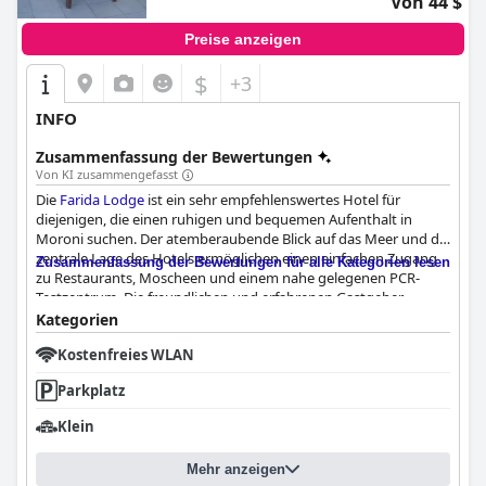
Von 44 $
Preise anzeigen
$
+3
INFO
Zusammenfassung der Bewertungen
Von KI zusammengefasst
Die
Farida Lodge
ist ein sehr empfehlenswertes Hotel für
diejenigen, die einen ruhigen und bequemen Aufenthalt in
Moroni suchen. Der atemberaubende Blick auf das Meer und die
zentrale Lage des Hotels ermöglichen einen einfachen Zugang
Zusammenfassung der Bewertungen für alle Kategorien lesen
zu Restaurants, Moscheen und einem nahe gelegenen PCR-
Testzentrum. Die freundlichen und erfahrenen Gastgeber
schaffen eine warme und gemütliche Atmosphäre, in der sich
Kategorien
die Gäste wie ein Teil der Familie fühlen. Die Hotelterrasse mit
Kostenfreies WLAN
Blick auf den Indischen Ozean lädt zum Entspannen ein, und die
nahe gelegenen Strände sind leicht zu erreichen. Insgesamt
Parkplatz
waren die Gäste von der Lage und der persönlichen Betreuung
in der
Farida Lodge
begeistert, was sie zu einer ausgezeichneten
Klein
Wahl für einen Aufenthalt in Moroni macht.
Mehr anzeigen