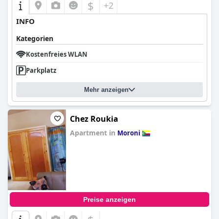
$
+2
INFO
Kategorien
Kostenfreies WLAN
Parkplatz
Mehr anzeigen
Chez Roukia
Apartment in
Moroni
0.0
Preise anzeigen