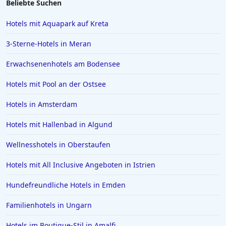
Beliebte Suchen
Hotels in Wittenburg
Hotels mit Aquapark auf Kreta
Hotels in Oberammergau
3-Sterne-Hotels in Meran
Hotels in Bad Zwischenahn
Erwachsenenhotels am Bodensee
Hotels in Obertauern
Hotels mit Pool an der Ostsee
Hotels in Suhl
Hotels in Papenburg
Hotels in Amsterdam
Hotels in Bologna
Hotels mit Hallenbad in Algund
Hotels in Juist
Wellnesshotels in Oberstaufen
Hotels in Bielefeld
Hotels mit All Inclusive Angeboten in Istrien
Hotels in der Eifel
Hundefreundliche Hotels in Emden
Hotels in Filderstadt
Hotels in Lingen (Ems)
Familienhotels in Ungarn
Hotels in Boblingen
Hotels im Boutique-Stil in Amalfi