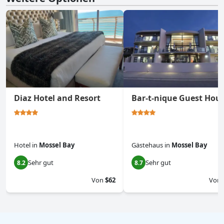
Diaz Hotel and Resort
Bar-t-nique Guest Hou
Hotel
in
Mossel Bay
Gästehaus
in
Mossel Bay
Sehr gut
Sehr gut
8.2
8.7
Von
$62
Von