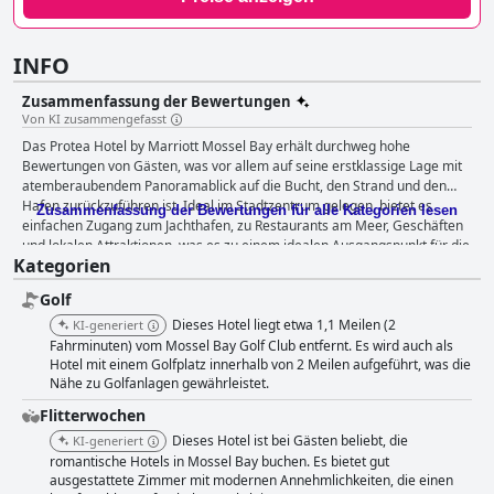
INFO
Zusammenfassung der Bewertungen
Von KI zusammengefasst
Das Protea Hotel by Marriott Mossel Bay erhält durchweg hohe
Bewertungen von Gästen, was vor allem auf seine erstklassige Lage mit
atemberaubendem Panoramablick auf die Bucht, den Strand und den
Hafen zurückzuführen ist. Ideal im Stadtzentrum gelegen, bietet es
Zusammenfassung der Bewertungen für alle Kategorien lesen
einfachen Zugang zum Jachthafen, zu Restaurants am Meer, Geschäften
und lokalen Attraktionen, was es zu einem idealen Ausgangspunkt für die
Kategorien
Erkundung der Gegend macht. Die Sauberkeit und die gepflegten
Einrichtungen des Hotels tragen zur Attraktivität bei und bestätigen die
Golf
hohen Standards des Hauses. Das Frühstück im Hotel wird für seine
Vielfalt und Qualität hoch geschätzt, wobei das Buffet für seine Auswahl
Dieses Hotel liegt etwa 1,1 Meilen (2
KI-generiert
an köstlichen Angeboten gelobt wird. Die Gäste genießen es besonders,
Fahrminuten) vom Mossel Bay Golf Club entfernt. Es wird auch als
im Gartenbereich zu speisen, obwohl es gelegentlich Rückmeldungen
Hotel mit einem Golfplatz innerhalb von 2 Meilen aufgeführt, was die
Nähe zu Golfanlagen gewährleistet.
zum Preis und zur Inkludierung in den Zimmerpreis gibt. Das
Abendessen im renommierten Café Gannet wird häufig hervorgehoben,
Flitterwochen
wobei die Gäste die außergewöhnlichen Speisen, die tolle Atmosphäre
Dieses Hotel ist bei Gästen beliebt, die
KI-generiert
und die wunderschöne Präsentation der Gerichte loben. Die
romantische Hotels in Mossel Bay buchen. Es bietet gut
Freundlichkeit des Restaurantpersonals trägt wesentlich zur positiven
ausgestattete Zimmer mit modernen Annehmlichkeiten, die einen
Atmosphäre beim Essen bei. Die Zimmer im Hotel werden für ihr