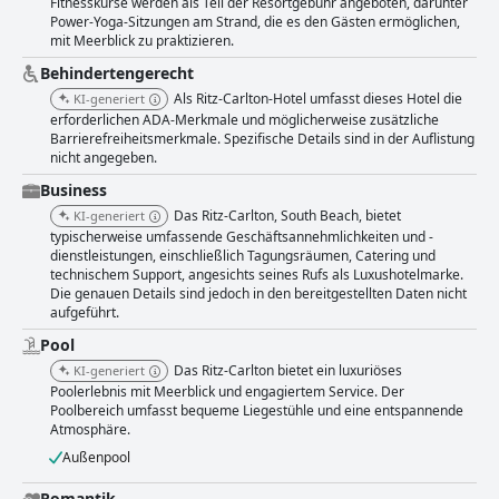
Fitnesskurse werden als Teil der Resortgebühr angeboten, darunter
Power-Yoga-Sitzungen am Strand, die es den Gästen ermöglichen,
mit Meerblick zu praktizieren.
Behindertengerecht
Als Ritz-Carlton-Hotel umfasst dieses Hotel die
KI-generiert
erforderlichen ADA-Merkmale und möglicherweise zusätzliche
Barrierefreiheitsmerkmale. Spezifische Details sind in der Auflistung
nicht angegeben.
Business
Das Ritz-Carlton, South Beach, bietet
KI-generiert
typischerweise umfassende Geschäftsannehmlichkeiten und -
dienstleistungen, einschließlich Tagungsräumen, Catering und
technischem Support, angesichts seines Rufs als Luxushotelmarke.
Die genauen Details sind jedoch in den bereitgestellten Daten nicht
aufgeführt.
Pool
Das Ritz-Carlton bietet ein luxuriöses
KI-generiert
Poolerlebnis mit Meerblick und engagiertem Service. Der
Poolbereich umfasst bequeme Liegestühle und eine entspannende
Atmosphäre.
Außenpool
Romantik