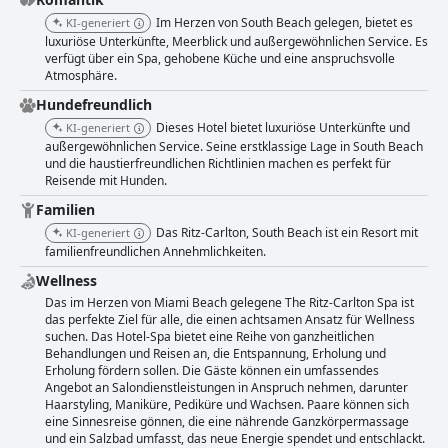
Im Herzen von South Beach gelegen, bietet es
KI-generiert
luxuriöse Unterkünfte, Meerblick und außergewöhnlichen Service. Es
verfügt über ein Spa, gehobene Küche und eine anspruchsvolle
Atmosphäre.
Hundefreundlich
Dieses Hotel bietet luxuriöse Unterkünfte und
KI-generiert
außergewöhnlichen Service. Seine erstklassige Lage in South Beach
und die haustierfreundlichen Richtlinien machen es perfekt für
Reisende mit Hunden.
Familien
Das Ritz-Carlton, South Beach ist ein Resort mit
KI-generiert
familienfreundlichen Annehmlichkeiten.
Wellness
Das im Herzen von Miami Beach gelegene The Ritz-Carlton Spa ist
das perfekte Ziel für alle, die einen achtsamen Ansatz für Wellness
suchen. Das Hotel-Spa bietet eine Reihe von ganzheitlichen
Behandlungen und Reisen an, die Entspannung, Erholung und
Erholung fördern sollen. Die Gäste können ein umfassendes
Angebot an Salondienstleistungen in Anspruch nehmen, darunter
Haarstyling, Maniküre, Pediküre und Wachsen. Paare können sich
eine Sinnesreise gönnen, die eine nährende Ganzkörpermassage
und ein Salzbad umfasst, das neue Energie spendet und entschlackt.