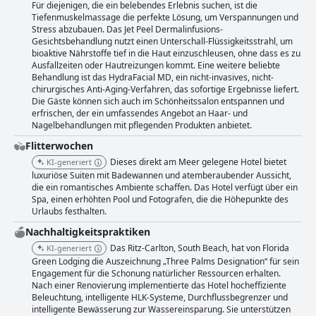
Für diejenigen, die ein belebendes Erlebnis suchen, ist die
Tiefenmuskelmassage die perfekte Lösung, um Verspannungen und
Stress abzubauen. Das Jet Peel Dermalinfusions-
Gesichtsbehandlung nutzt einen Unterschall-Flüssigkeitsstrahl, um
bioaktive Nährstoffe tief in die Haut einzuschleusen, ohne dass es zu
Ausfallzeiten oder Hautreizungen kommt. Eine weitere beliebte
Behandlung ist das HydraFacial MD, ein nicht-invasives, nicht-
chirurgisches Anti-Aging-Verfahren, das sofortige Ergebnisse liefert.
Die Gäste können sich auch im Schönheitssalon entspannen und
erfrischen, der ein umfassendes Angebot an Haar- und
Nagelbehandlungen mit pflegenden Produkten anbietet.
Flitterwochen
Dieses direkt am Meer gelegene Hotel bietet
KI-generiert
luxuriöse Suiten mit Badewannen und atemberaubender Aussicht,
die ein romantisches Ambiente schaffen. Das Hotel verfügt über ein
Spa, einen erhöhten Pool und Fotografen, die die Höhepunkte des
Urlaubs festhalten.
Nachhaltigkeitspraktiken
Das Ritz-Carlton, South Beach, hat von Florida
KI-generiert
Green Lodging die Auszeichnung „Three Palms Designation“ für sein
Engagement für die Schonung natürlicher Ressourcen erhalten.
Nach einer Renovierung implementierte das Hotel hocheffiziente
Beleuchtung, intelligente HLK-Systeme, Durchflussbegrenzer und
intelligente Bewässerung zur Wassereinsparung. Sie unterstützen