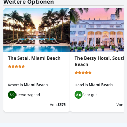
Weitere Optionen
The Setai, Miami Beach
The Betsy Hotel, South
Beach
Resort
in
Miami Beach
Hotel
in
Miami Beach
Hervorragend
Sehr gut
8.9
8.6
Von
$576
Von
$