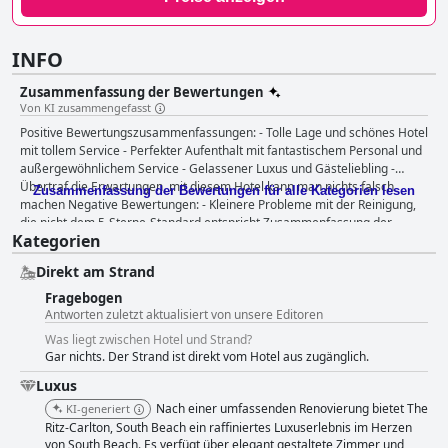
INFO
Zusammenfassung der Bewertungen
Von KI zusammengefasst
Positive Bewertungszusammenfassungen: - Tolle Lage und schönes Hotel
mit tollem Service - Perfekter Aufenthalt mit fantastischem Personal und
außergewöhnlichem Service - Gelassener Luxus und Gästeliebling -
Übertraf die Erwartungen, mit diesem Hotel kann man nichts falsch
Zusammenfassung der Bewertungen für alle Kategorien lesen
machen Negative Bewertungen: - Kleinere Probleme mit der Reinigung,
die nicht dem 5-Sterne-Standard entspricht Zusammenfassung der
Kategorien
allgemeinen Bewertungen: Das Ritz-Carlton South Beach ist ein
wunderschönes 5-Sterne-Hotel mit einer großartigen Lage und
Direkt am Strand
fantastischem Personal. Gästebewertungen schwärmen von den
außergewöhnlichen Dienstleistungen und dem ruhigen Luxus des Hotels.
Fragebogen
Obwohl es ein paar kleinere Probleme mit der Reinigung gab, wurden die
Antworten zuletzt aktualisiert von unsere Editoren
Erwartungen insgesamt übertroffen, und die Gäste empfehlen einen
Was liegt zwischen Hotel und Strand?
Aufenthalt in diesem Hotel sehr. Es ist keine Überraschung, dass es zu
Gar nichts. Der Strand ist direkt vom Hotel aus zugänglich.
den Favoriten der Gäste gehört.
Luxus
Nach einer umfassenden Renovierung bietet The
KI-generiert
Ritz-Carlton, South Beach ein raffiniertes Luxuserlebnis im Herzen
von South Beach. Es verfügt über elegant gestaltete Zimmer und