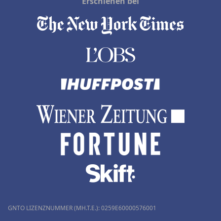
Erschienen bei
GNTO LIZENZNUMMER (MH.T.E.): 0259Ε60000576001