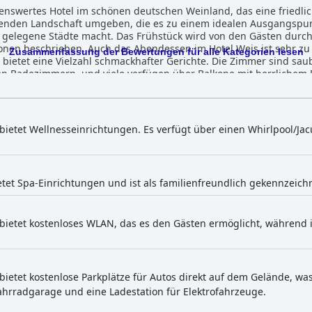
lenswertes Hotel im schönen deutschen Weinland, das eine friedli
ubenden Landschaft umgeben, die es zu einem idealen Ausgangspu
gelegene Städte macht. Das Frühstück wird von den Gästen durchw
tionen beschrieben. Auch das Abendessen im Hotel Weis ist sehr zu
Zusammenfassung der Bewertungen für alle Kategorien lesen
 bietet eine Vielzahl schmackhafter Gerichte. Die Zimmer sind sau
Badezimmern, und viele verfügen über Balkone mit herrlichem Bl
lichen und einladenden Personals, das durchweg Freundlichkeit u
otels Weis ist ein großartiger Ort zum Entspannen und Erholen, m
ehobenen Annehmlichkeiten ausgestattet ist. Das Hotel Weis biete
hrräder. Die Betten sind sehr empfehlenswert und die Gäste schw
bietet Wellnesseinrichtungen. Es verfügt über einen Whirlpool/Jac
el Weis ein wunderbares Erlebnis in einer frischen, sauberen un
t und erstklassigem Service durch das Personal.
etet Spa-Einrichtungen und ist als familienfreundlich gekennzeich
bietet kostenloses WLAN, das es den Gästen ermöglicht, während i
bietet kostenlose Parkplätze für Autos direkt auf dem Gelände, was
Fahrradgarage und eine Ladestation für Elektrofahrzeuge.