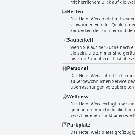
mit herrlichem Blick auf die W
individuellen Geschmacks ist. I
Liebe zum Detail. Obwohl einig
Betten
dies eher die Ausnahme als die 
Das Hotel Weis bietet mit sein
und komfortablen Umgebung.
schwärmen von der Qualität der
Sauberkeit der Zimmer und den
Matratzen hinwiesen, sind die 
Sauberkeit
so dass ein Besuch in der Somm
Wenn Sie auf der Suche nach ei
Weis genau das Richtige für Sie
Sie sein. Die Zimmer sind gerä
bis zum Saunabereich ist alles
Tat fanden viele Gäste das Hot
Personal
sauber". Allerdings gab es auc
Das Hotel Weis rühmt sich eine
geleerte Mülleimer und schmutz
außergewöhnlichen Service bewi
eine saubere und angenehme U
Überraschungen vorzubereiten od
beschrieben. Auch die Atmosp
Wellness
waren sauber und der Wellness
Das Hotel Weis verfügt über ei
Entspannen. Auch das Frühstüc
gehobenen Annehmlichkeiten aus
gelobt. Insgesamt empfehlen d
verschiedenen Funktionen wie 
Service des Personals sehr.
Umgebung der Sauna, die nur au
Parkplatz
den weiteren Annehmlichkeiten
Das Hotel Weis bietet großzügi
Liegestühle und Ruhebereiche. 