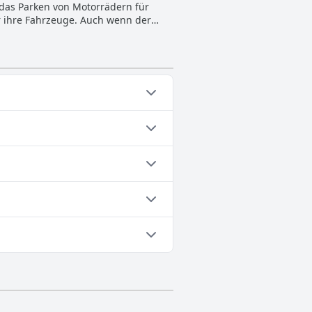
das Parken von Motorrädern für
 Uhr geöffnet. Einziger
ür ihre Fahrzeuge. Auch wenn der
 Insgesamt ist der Wellnessbereich
chkeiten. Insgesamt bietet das Hotel