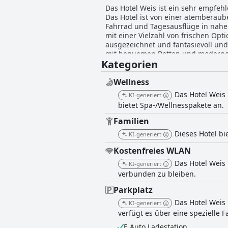
Das Hotel Weis ist ein sehr empfeh
Das Hotel ist von einer atembera
Fahrrad und Tagesausflüge in nahe 
mit einer Vielzahl von frischen Op
ausgezeichnet und fantasievoll und
mit bequemen Betten und modernen 
Kategorien
rühmt sich eines unglaublich herz
beweist. Der Wellnessbereich des H
Raum, der mit einer Vielzahl von g
Wellness
Parkmöglichkeiten für Autos und Fa
Das Hotel Weis 
KI-generiert
Komfort. Insgesamt bietet das Hot
bietet Spa-/Wellnesspakete an.
außergewöhnlicher Gastfreundschaf
Familien
Dieses Hotel bi
KI-generiert
Kostenfreies WLAN
Das Hotel Weis 
KI-generiert
verbunden zu bleiben.
Parkplatz
Das Hotel Weis 
KI-generiert
verfügt es über eine spezielle 
E Auto Ladestation