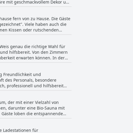
phäre mit geschmackvollem Dekor und
sich nicht entgehen lassen sollte.
nchmal laut sein können, scheint
lebnis in einer frischen, sauberen
hause fern von zu Hause. Die Gäste
ezeichnet". Viele haben auch die
inen Kissen oder rutschenden
as Fehlen einer Klimaanlage sein,
 angenehme Nachtruhe ist das Hotel
Weis genau die richtige Wahl für
 und hilfsbereit. Von den Zimmern
uberkeit erwarten können. In der
gar als "super sauber" und "sehr
t erwähnt wurden, wie z. B. nicht
g Freundlichkeit und
e Wahl für diejenigen zu sein, die
ft des Personals, besondere
, professionell und hilfsbereit
annend empfunden. Die Zimmer
war ein großartiger Ort zum
m, der mit einer Vielzahl von
und freundlichen Service wurde
en, darunter eine Bio-Sauna mit
ndschaft und des erstklassigen
e Gäste loben die entspannende
Nachhaltigkeit unterstreicht. Zu
 und Wasser sowie bequeme
e Ladestationen für
tet einen großen und komfortablen