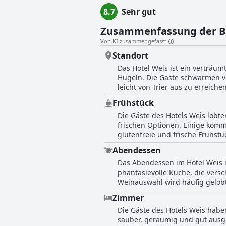
8.7
Sehr gut
Zusammenfassung der 
Von KI zusammengefasst
Standort
Das Hotel Weis ist ein verträu
Hügeln. Die Gäste schwärmen vo
leicht von Trier aus zu erreich
für Radtouren und Tagesausflüg
Frühstück
wunderschönen Weinberg und bie
Die Gäste des Hotels Weis lobte
bequemen Busverbindungen. Alle
frischen Optionen. Einige kom
die Nähe zu spannenden Besich
glutenfreie und frische Frühst
übrig ließ, z. B. die begrenzt
Abendessen
war jedoch positiv, viele Gäst
Das Abendessen im Hotel Weis i
phantasievolle Küche, die versc
Weinauswahl wird häufig gelob
reservieren. Das Restaurant bi
Zimmer
Gäste genossen die Mahlzeiten u
Die Gäste des Hotels Weis habe
erwähnten. Einige Gäste erwähn
sauber, geräumig und gut ausg
Qualität der angebotenen Mahlz