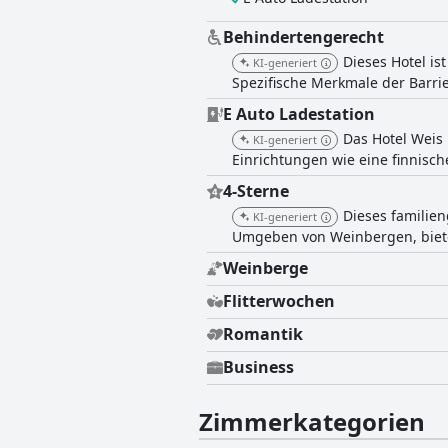
Behindertengerecht
Dieses Hotel is
KI-generiert
Spezifische Merkmale der Barrie
E Auto Ladestation
Das Hotel Weis 
KI-generiert
Einrichtungen wie eine finnisc
4-Sterne
Dieses familie
KI-generiert
Umgeben von Weinbergen, biete
Weinberge
Flitterwochen
Romantik
Business
Zimmerkategorien