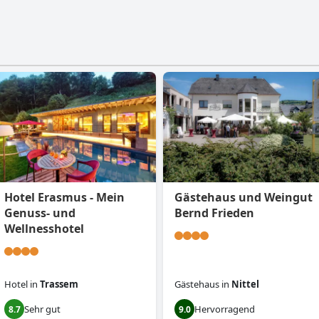
Hotel Erasmus - Mein
Gästehaus und Weingut
Genuss- und
Bernd Frieden
Wellnesshotel
Hotel
in
Trassem
Gästehaus
in
Nittel
Sehr gut
Hervorragend
8.7
9.0