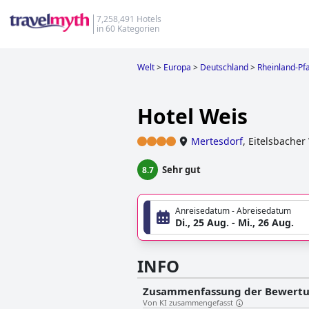
7,258,491 Hotels
in 60 Kategorien
Welt
>
Europa
>
Deutschland
>
Rheinland-Pfa
Hotel Weis
Mertesdorf
,
Eitelsbacher
Sehr gut
8.7
Anreisedatum - Abreisedatum
Di., 25 Aug. - Mi., 26 Aug.
INFO
Zusammenfassung der Bewert
Von KI zusammengefasst