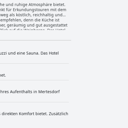
che und ruhige Atmosphäre bietet.
nkt für Erkundungstouren mit dem
eg als köstlich, reichhaltig und
 empfehlen, denn die Küche ist
ber, geräumig und gut ausgestattet
ick auf die Weinberge. Das Hotel
nd außergewöhnlichen Service
it einem kleinen, aber komfortablen
t ausreichend und kostenlose
ärmen von ihrer Qualität und ihrem
uzzi und eine Sauna. Das Hotel
d komfortablen Umgebung mit
net.
hres Aufenthalts in Mertesdorf
 direkten Komfort bietet. Zusätzlich