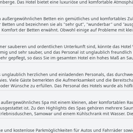
einberge. Das Hotel bietet eine luxuriöse und komfortable Atmos
nsgesamt ist das Essen im Hotel Weis ein Spitzenerlebnis, das man 
e Gäste anmerken, dass ihre Zimmer zur Straße hin liegen und ma
Regel zu sein. Insgesamt bietet das Hotel Weis ein wunderbares Er
en außergewöhnlichen Betten ein gemütliches und komfortables Zu
 Betten und bezeichnen sie als "sehr gut", "wunderbar" und "ausg
 Komfort der Betten erwähnt. Obwohl einige auf Probleme mit kle
Betten insgesamt sehr zu empfehlen. Der einzige Nachteil könnte d
erhitze einige kreative Lösungen erfordern könnte. Aber für eine
ner sauberen und ordentlichen Unterkunft sind, könnte das Hotel 
.
umig und sehr sauber, und das Personal ist unglaublich freundlich
 sehr gepflegt, so dass Sie im gesamten Hotel ein hohes Maß an Sa
el sehr sauber und gut gepflegt, einige beschrieben die Zimmer so
h einige wenige Bewertungen, in denen Probleme mit der Sauberkei
s unglaublich herzlichen und einladenden Personals, das durchwe
ige Handtücher. Insgesamt scheint das Hotel Weis jedoch eine gut
es. Viele Gäste bemerkten die Aufmerksamkeit und die Bereitscha
nterkunft suchen.
er Wünsche zu erfüllen. Das Personal des Hotels wurde als höflich
häre des Hotels wurde von den Gästen als beruhigend und entsp
bereich mit seinen Saunen, Whirlpools und gemütlichen Lounges 
n außergewöhnliches Spa mit einem kleinen, aber komfortablen Rau
ks- und Restaurantangebot des Hotels mit seinem aufmerksamen 
gestattet ist. Zu den Highlights des Spas gehören mehrere Saun
ie Gäste das Hotel Weis aufgrund der außergewöhnlichen Gastfreu
Erlebnisduschen, Samowar und einem Kühlschrank mit Wasser. Di
f Anfrage eingeschaltet wird, was das Engagement des Hotels für 
, die den Gästen zur Verfügung stehen, gehören kostenloser Tee
ge und kostenlose Parkmöglichkeiten für Autos und Fahrräder sowi
Obwohl der Wellnessbereich klein ist, ist er gut gepflegt und bie