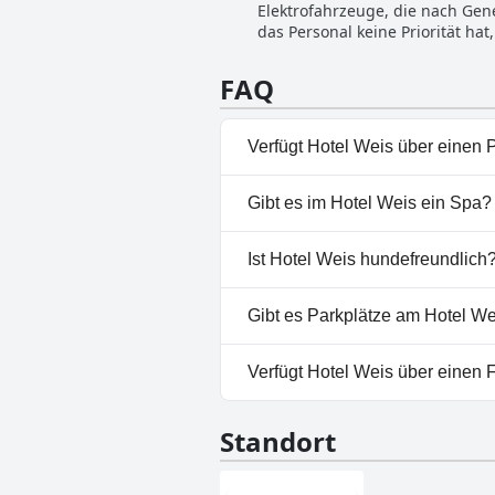
Elektrofahrzeuge, die nach Ge
Saunabereich, was ihn zu einem 
das Personal keine Priorität ha
Wermutstropfen ist, dass die M
Platz in der Nähe des Hotels be
des Hotel Weis ein großartiger
Weis seinen Gästen bequeme un
FAQ
Verfügt Hotel Weis über einen 
Nein, Hotel Weis hat keinen Po
Gibt es im Hotel Weis ein Spa?
Ja, es gibt ein Spa im Hotel Wei
Ist Hotel Weis hundefreundlich
Nein, Hotel Weis erlaubt kein
Gibt es Parkplätze am Hotel W
Ja, Parkmöglichkeiten sind im
Verfügt Hotel Weis über einen 
Nein, Hotel Weis hat keinen F
Standort