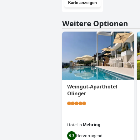
Karte anzeigen
Weitere Optionen
Weingut-Aparthotel
Olinger
Hotel
in
Mehring
Hervorragend
9.3