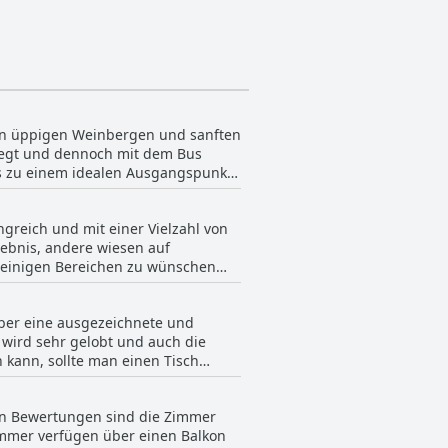
hren üppigen Weinbergen und sanften
liegt und dennoch mit dem Bus
 es zu einem idealen Ausgangspunkt
t. Das Hotel selbst liegt an einem
chbarkeit von Trier durch die
ngreich und mit einer Vielzahl von
ge Lage, die ruhige Atmosphäre und
ebnis, andere wiesen auf
n einigen Bereichen zu wünschen
enem Obst. Der allgemeine Konsens
über eine ausgezeichnete und
 wird sehr gelobt und auch die
kann, sollte man einen Tisch
aum beschrieben wurde. Die meisten
onders die köstlichen Weine
ren Bewertungen sind die Zimmer
ertungen, die die Quantität und
immer verfügen über einen Balkon
 dass dies eine Frage des