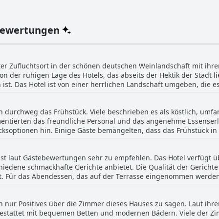
Bewertungen
mter Zufluchtsort in der schönen deutschen Weinlandschaft mit i
n der ruhigen Lage des Hotels, das abseits der Hektik der Stadt 
en ist. Das Hotel ist von einer herrlichen Landschaft umgeben, die
e in nahe gelegene Städte wie Saarburg, Cochem und Koblenz mach
tet eine herrliche Aussicht. Die Besucher schätzen die gute Errei
n durchweg das Frühstück. Viele beschrieben es als köstlich, umfa
s in allem verdient dieses Hotel gute Noten für seine erstklassi
mentierten das freundliche Personal und das angenehme Essenserl
tigungsmöglichkeiten.
ücksoptionen hin. Einige Gäste bemängelten, dass das Frühstück i
e Auswahl an warmen Speisen oder das Fehlen von frisch geschnitt
e bezeichneten das Frühstück als ausgezeichnet oder hervorragend
st laut Gästebewertungen sehr zu empfehlen. Das Hotel verfügt 
hiedene schmackhafte Gerichte anbietet. Die Qualität der Gerichte
t. Für das Abendessen, das auf der Terrasse eingenommen werden 
etet auch ein regionales Menü mit eigenen Weinen an, das als Tr
nd lobten sie als großartig und köstlich, wobei einige Gäste bes
n nur Positives über die Zimmer dieses Hauses zu sagen. Laut ih
ten besonders die köstlichen Weine. Allerdings gab es einige Bew
estattet mit bequemen Betten und modernen Bädern. Viele der Z
eiten für verbesserungswürdig hielten, aber es wurde angemerkt,