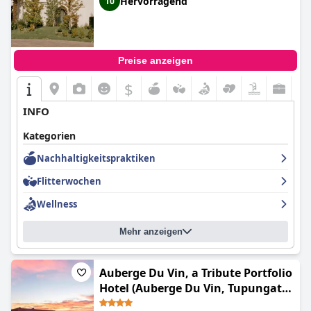
Hervorragend
10
Allgemeinen angenehmen Annehmlichkeiten gelobt. Diese
Faktoren machen es in Kombination zu einer sehr
empfehlenswerten Wahl für Reisende, die in den Charme von
Mendoza eintauchen möchten.
Preise anzeigen
$
INFO
Kategorien
Nachhaltigkeitspraktiken
Flitterwochen
Wellness
Mehr anzeigen
Auberge Du Vin, a Tribute Portfolio
Hotel (Auberge Du Vin, Tupungato,
Mendoza)