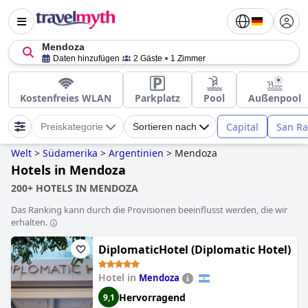
Mendoza
Daten hinzufügen
2 Gäste
1 Zimmer
Kostenfreies WLAN
Parkplatz
Pool
Außenpool
Capital
San Ra
Preiskategorie
Sortieren nach
Welt
>
Südamerika
>
Argentinien
>
Mendoza
Hotels in Mendoza
200+ HOTELS IN MENDOZA
Das Ranking kann durch die Provisionen beeinflusst werden, die wir
erhalten.
DiplomaticHotel (Diplomatic Hotel)
Hotel in
Mendoza
Hervorragend
9,1