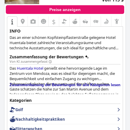
Preise anzeigen
$
INFO
Das an einer schönen Kopfsteinpflasterstraße gelegene Hotel
Huentala bietet zahlreiche Veranstaltungsräume und
technische Ausstattungen, die sich ideal für geschäftliche und
gesellschaftliche Zusammenkünfte eignen. Für Gäste, die sich
Zusammenfassung der Bewertungen
der nachhaltigen Entwicklung und des Umweltschutzes
Von KI zusammengefasst
bewusst sind, hält sich dieses Hotel an die Prinzipien und
Das
Huentala Hotel
genießt eine hervorragende Lage im
Vorschriften der Weltcharta für Nachhaltigkeit und Tourismus.
Zentrum von Mendoza, was es ideal für diejenigen macht, die
Bequemlichkeit und einfachen Zugang zu wichtigen
Sehenswürdigkeiten, Restaurants und Geschäften suchen.
Zusammenfassung der Bewertungen für alle Kategorien lesen
Gäste schätzen die Nähe zur San Martin Avenue und dem
Independence Plaza sowie zu den belebten Fußgängerzonen in
der Nähe. Diese strategische Lage macht die Erkundung der
Kategorien
Stadt zum Kinderspiel.
Golf
Das Hotel punktet mit seiner eleganten Ausstattung, den
Nachhaltigkeitspraktiken
geräumigen Zimmern und dem aufmerksamen Personal. Gäste
loben die Annehmlichkeiten vor Ort wie Geldwechsel und ein
Flitterwochen