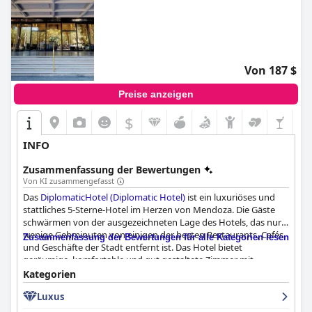
Von 187 $
Preise anzeigen
$
INFO
Zusammenfassung der Bewertungen
Von KI zusammengefasst
Das
DiplomaticHotel (Diplomatic Hotel)
ist ein luxuriöses und
stattliches 5-Sterne-Hotel im Herzen von Mendoza. Die Gäste
schwärmen von der ausgezeichneten Lage des Hotels, das nur
wenige Gehminuten von einigen der besten Restaurants, Cafés
Zusammenfassung der Bewertungen für alle Kategorien lesen
und Geschäfte der Stadt entfernt ist. Das Hotel bietet
geräumige, komfortable und gut gestaltete Zimmer mit
bequemen Betten und Kissen und einem atemberaubenden
Kategorien
Blick auf die Stadt und ihre Umgebung. Die Sauberkeit des
Luxus
Hotels ist außergewöhnlich und das Personal ist aufmerksam,
freundlich und hilfsbereit. Viele Gäste loben Martin Rodriguez