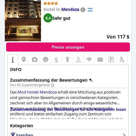
Hotel in
Mendoza
Sehr gut
8,4
Von 117 $
Preise anzeigen
$
INFO
Zusammenfassung der Bewertungen
Von KI zusammengefasst
Das
Mod Hotels Mendoza
erhält eine Mischung aus positiven
und gemischten Bewertungen in verschiedenen Kategorien,
zeichnet sich aber im Allgemeinen durch einige wesentliche
Stärken aus. Es liegt nur fünf Blocks von der Hauptstraße
Zusammenfassung der Bewertungen für alle Kategorien lesen
entfernt und bietet einfachen Zugang zum Zentrum von
Mendoza, das in 20 Minuten zu Fuß oder in 5 Minuten mit dem
Auto erreichbar ist. Die Nähe des Hotels zu wichtigen
Kategorien
Sehenswürdigkeiten, Plätzen und Fußgängerzonen wird von
Familien
den Gästen geschätzt, obwohl einige darauf hinweisen, dass