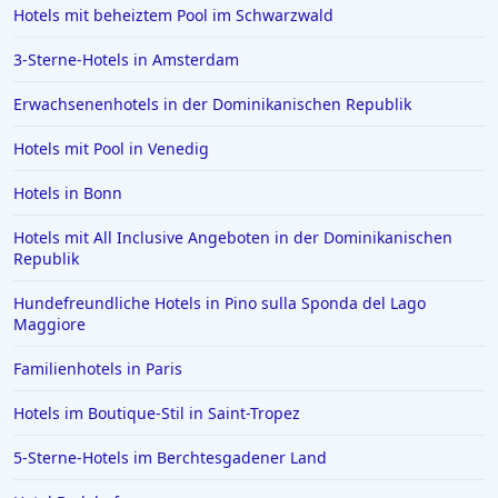
Hotels mit beheiztem Pool im Schwarzwald
Hotels in Kroatien
3-Sterne-Hotels in Amsterdam
Hotels in Usedom Town
Erwachsenenhotels in der Dominikanischen Republik
Hotels in Mainz
Hotels mit Pool in Venedig
Hotels in Zürich
Hotels in Verona
Hotels in Bonn
Hotels in Stade
Hotels mit All Inclusive Angeboten in der Dominikanischen
Republik
Hotels in Hameln
Hotels in Kitzbühel
Hundefreundliche Hotels in Pino sulla Sponda del Lago
Maggiore
Hotels in Niedersachsen
Familienhotels in Paris
Hotels in Sonthofen
Hotels im Boutique-Stil in Saint-Tropez
Hotels in Kühtai
Hotels in Würmern
5-Sterne-Hotels im Berchtesgadener Land