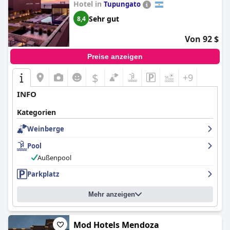
Hotel in
Tupungato
Sehr gut
8,4
Von 92 $
Preise anzeigen
$
+9
INFO
Kategorien
Weinberge
Pool
Außenpool
Parkplatz
Mehr anzeigen
Mod Hotels Mendoza