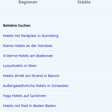
Regionen
Städte
Hotels in Venedig
Hotels in Wiek auf Rügen
Hotels in Kiel
Beliebte Suchen
Hotels in Swinemünde
Hotels mit Parkplatz in Nürnberg
Hotels in Greetsiel
Kleine Hotels an der Nordsee
Hotels in Deutschland
4-Sterne-Hotels am Bodensee
Hotels in Lissabon
Luxushotels in Wien
Hotels in Madrid
Hotels in Wyk auf Föhr
Hotels direkt am Strand in Bansin
Hotels in Neubrandenburg
Außergewöhnliche Hotels in Schweden
Hotels in Kefalonia
Yoga Hotels auf Sardinien
Hotels in Bodenmais
Hotels mit Pool in Baden-Baden
Hotels in Bad Bramstedt