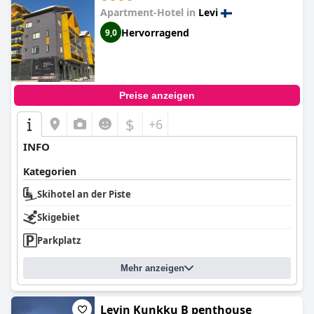
Apartment-Hotel in
Levi
Hervorragend
9,0
Preise anzeigen
$
+6
INFO
Kategorien
Skihotel an der Piste
Skigebiet
Parkplatz
Mehr anzeigen
Levin Kunkku B penthouse