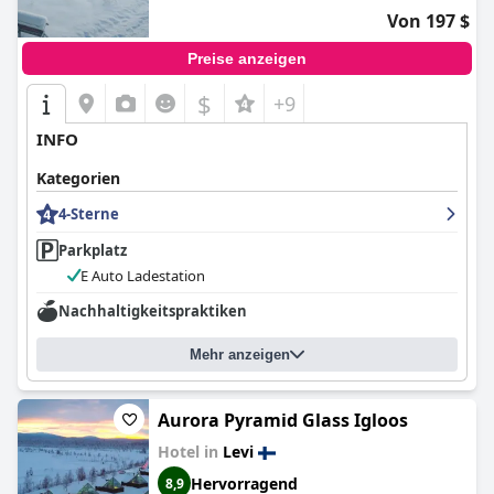
Von 197 $
Preise anzeigen
$
+9
INFO
Kategorien
4-Sterne
Parkplatz
E Auto Ladestation
Nachhaltigkeitspraktiken
Mehr anzeigen
Aurora Pyramid Glass Igloos
Hotel in
Levi
Hervorragend
8,9