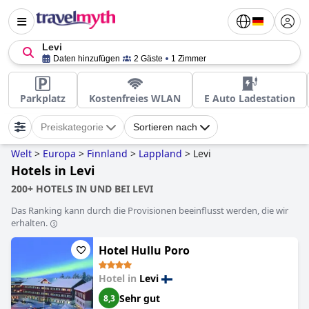
Levi
Daten hinzufügen
2 Gäste
1 Zimmer
Parkplatz
Kostenfreies WLAN
E Auto Ladestation
Preiskategorie
Sortieren nach
Welt
>
Europa
>
Finnland
>
Lappland
>
Levi
Hotels in Levi
200+ HOTELS IN UND BEI LEVI
Das Ranking kann durch die Provisionen beeinflusst werden, die wir
erhalten.
Hotel Hullu Poro
Hotel in
Levi
Sehr gut
8,3