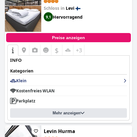
Magic)
Schloss in
Levi
Hervorragend
9,1
Preise anzeigen
$
+3
INFO
Kategorien
Klein
Kostenfreies WLAN
Parkplatz
Mehr anzeigen
Levin Hurma