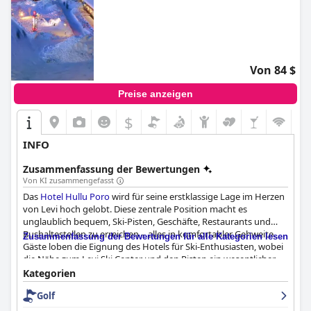
Von 84 $
Preise anzeigen
$
INFO
Zusammenfassung der Bewertungen
Von KI zusammengefasst
Das
Hotel Hullu Poro
wird für seine erstklassige Lage im Herzen
von Levi hoch gelobt. Diese zentrale Position macht es
unglaublich bequem, Ski-Pisten, Geschäfte, Restaurants und
Bushaltestellen zu erreichen – alles in komfortabler Gehweite.
Zusammenfassung der Bewertungen für alle Kategorien lesen
Gäste loben die Eignung des Hotels für Ski-Enthusiasten, wobei
die Nähe zum Levi Ski Center und den Pisten ein wesentlicher
Vorteil ist. Die Umgebung des Hotels ist ebenfalls spektakulär
Kategorien
und bietet wunderschöne Kulissen, die das Gesamterlebnis
Golf
bereichern. Ausreichend Parkplätze und der einfache Zugang zu
Dienstleistungen tragen zum Ruf des Hotels als ausgezeichnete