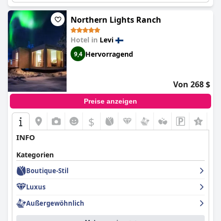
Northern Lights Ranch
Hotel in
Levi
Hervorragend
9,4
Von 268 $
Preise anzeigen
$
+6
INFO
Kategorien
Boutique-Stil
Luxus
Außergewöhnlich