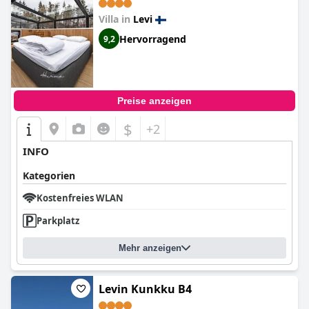
Villa in
Levi
Hervorragend
9,2
Preise anzeigen
$
+2
INFO
Kategorien
Kostenfreies WLAN
Parkplatz
Mehr anzeigen
Levin Kunkku B4