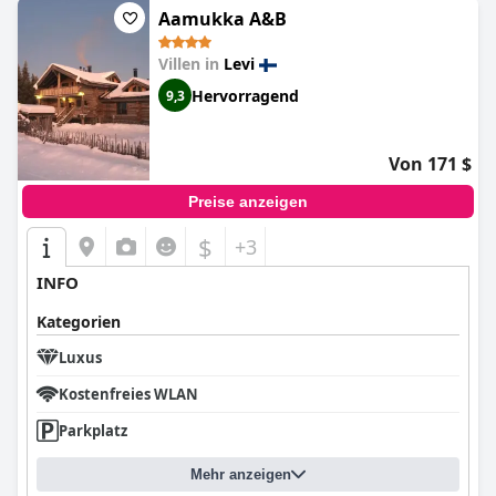
Aamukka A&B
Villen in
Levi
Hervorragend
9,3
Von 171 $
Preise anzeigen
$
+3
INFO
Kategorien
Luxus
Kostenfreies WLAN
Parkplatz
Mehr anzeigen