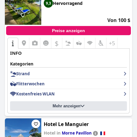
Hervorragend
9,3
Von 100 $
Preise anzeigen
$
+5
INFO
Kategorien
Strand
Flitterwochen
Kostenfreies WLAN
Mehr anzeigen
Hotel Le Manguier
Hotel in
Morne Pavillon