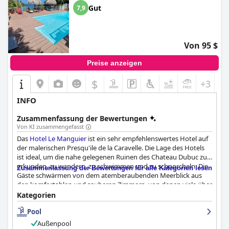
Gut
7,9
Von 95 $
Preise anzeigen
$
+3
INFO
Zusammenfassung der Bewertungen
Von KI zusammengefasst
Das
Hotel Le Manguier
ist ein sehr empfehlenswertes Hotel auf
der malerischen Presqu'ile de la Caravelle. Die Lage des Hotels
ist ideal, um die nahe gelegenen Ruinen des Chateau Dubuc zu
erkunden, zu wandern, zu schwimmen und zu schnorcheln. Die
Zusammenfassung der Bewertungen für alle Kategorien lesen
Gäste schwärmen von dem atemberaubenden Meerblick aus
den komfortablen und sauberen Zimmern, von denen viele über
eine eigene Terrasse verfügen. Das Frühstück im Hotel ist
Kategorien
reichhaltig, vielfältig und zufriedenstellend, obwohl einige Gäste
Pool
es im Vergleich zum Angebot als etwas zu teuer empfanden. Die
Zimmer sind einfach, aber gut ausgestattet und bieten teilweise
Außenpool