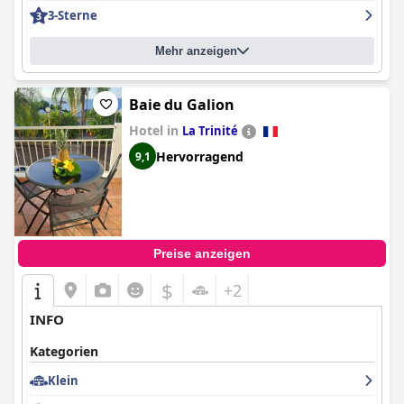
3-Sterne
Mehr anzeigen
Baie du Galion
Hotel in
La Trinité
Hervorragend
9,1
Preise anzeigen
$
+2
INFO
Kategorien
Klein