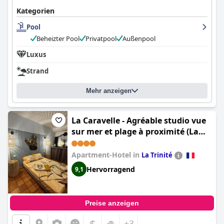
Kategorien
Pool
Beheizter Pool
Privatpool
Außenpool
Luxus
Strand
Mehr anzeigen
La Caravelle - Agréable studio vue
sur mer et plage à proximité (La
Caravelle - Studio Lumineux
Évasion en Bord de Mer)
Apartment-Hotel in
La Trinité
Hervorragend
9,1
Preise anzeigen
$
+3