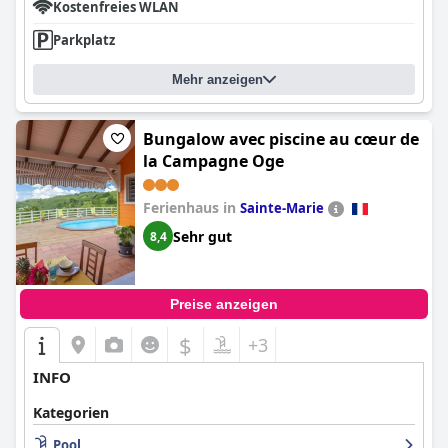
Kostenfreies WLAN
Parkplatz
Mehr anzeigen
Bungalow avec piscine au cœur de
la Campagne Oge
Ferienhaus in
Sainte-Marie
Sehr gut
8,4
Preise anzeigen
$
+3
INFO
Kategorien
Pool