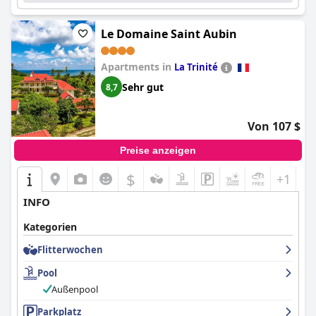
Le Domaine Saint Aubin
Apartments in
La Trinité
Sehr gut
8,7
Von 107 $
Preise anzeigen
$
+1
INFO
Kategorien
Flitterwochen
Pool
Außenpool
Parkplatz