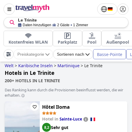
Le Trinite
Daten hinzufügen
2 Gäste
1 Zimmer
Kostenfreies WLAN
Parkplatz
Pool
Außenpool
Basse-Pointe
L
Preiskategorie
Sortieren nach
Welt
>
Karibische Inseln
>
Martinique
>
Le Trinite
Hotels in Le Trinite
200+ HOTELS IN LE TRINITE
Das Ranking kann durch die Provisionen beeinflusst werden, die wir
erhalten.
Hôtel Iloma
Hotel in
Sainte-Luce
Sehr gut
8,2