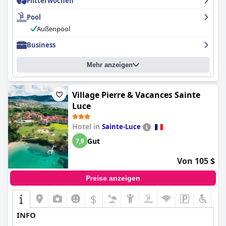
Flitterwochen
Frühstück wird im Allgemeinen positiv bewertet, da es
persönlich gestaltet ist und die Speisen von hoher Qualität sind,
Pool
auch wenn einige Gäste der Meinung sind, dass es nicht zum
Gesamtpreis des Hotels passt. Die üppige grüne Umgebung des
Außenpool
Hotels trägt zum Charme und zur Schönheit des Ortes bei und
Business
bietet einen ruhigen und friedlichen Urlaub abseits der Stadt.
Auch wenn der Preis für manche zu hoch sein mag, bietet das
French Coco
eine ideale Lage und komfortable, gut
Mehr anzeigen
ausgestattete Zimmer, die ein unvergleichliches Gästeerlebnis
ermöglichen.
Village Pierre & Vacances Sainte
Luce
Hotel in
Sainte-Luce
Gut
7,9
Von 105 $
Preise anzeigen
$
INFO