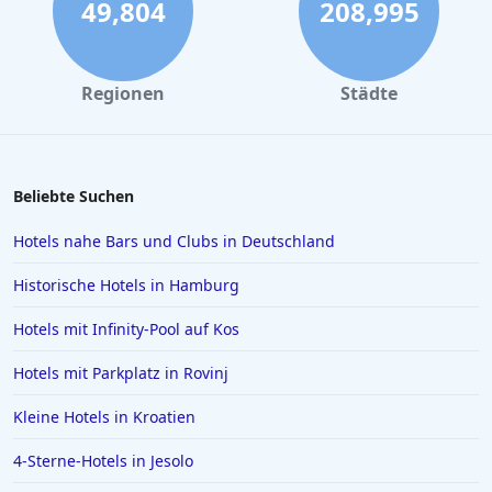
Hotels in Bozen
49,804
208,995
Hotels in Salzburg
Hotels in Erfurt
Regionen
Städte
Hotels in Venedig
Hotels in Wiek auf Rügen
Hotels in Kiel
Beliebte Suchen
Hotels in Swinemünde
Hotels nahe Bars und Clubs in Deutschland
Hotels in Greetsiel
Historische Hotels in Hamburg
Hotels in Deutschland
Hotels mit Infinity-Pool auf Kos
Hotels in Lissabon
Hotels mit Parkplatz in Rovinj
Hotels in Madrid
Hotels in Wyk auf Föhr
Kleine Hotels in Kroatien
Hotels in Neubrandenburg
4-Sterne-Hotels in Jesolo
Hotels in Kefalonia