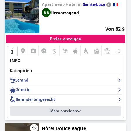
und entspannenden Urlaub in Martinique.
Apartment-Hotel in
Sainte-Luce
Hervorragend
8,8
Von 82 $
Preise anzeigen
$
+5
INFO
Kategorien
Strand
Günstig
Behindertengerecht
Mehr anzeigen
Hôtel Douce Vague