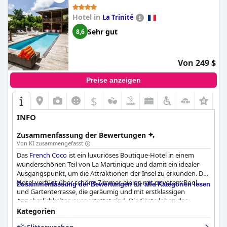
Hotel in
La Trinité
Sehr gut
8,6
Von 249 $
Preise anzeigen
$
INFO
Zusammenfassung der Bewertungen
Von KI zusammengefasst
Das
French Coco
ist ein luxuriöses Boutique-Hotel in einem
wunderschönen Teil von La Martinique und damit ein idealer
Ausgangspunkt, um die Attraktionen der Insel zu erkunden. Das
Hotel verfügt über schöne Zimmer, einige mit privatem Pool
Zusammenfassung der Bewertungen für alle Kategorien lesen
und Gartenterrasse, die geräumig und mit erstklassigen
Annehmlichkeiten ausgestattet sind. Die Gäste loben das
Personal als freundlich, aufmerksam und zuvorkommend mit
Kategorien
einem Service auf hohem Niveau, der "atemberaubend" ist. Das