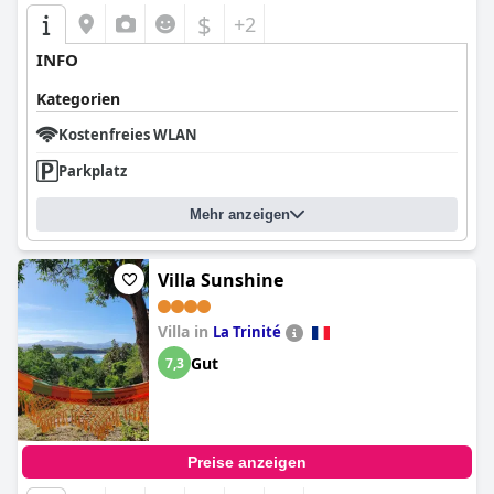
$
+2
INFO
Kategorien
Kostenfreies WLAN
Parkplatz
Mehr anzeigen
Villa Sunshine
Villa in
La Trinité
Gut
7,3
Preise anzeigen