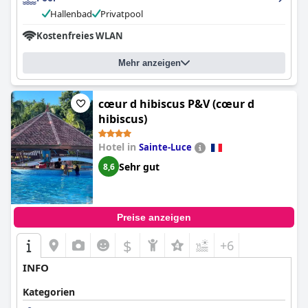
Hallenbad
Privatpool
Kostenfreies WLAN
Mehr anzeigen
cœur d hibiscus P&V (cœur d
hibiscus)
Hotel in
Sainte-Luce
Sehr gut
8,6
Preise anzeigen
$
+6
INFO
Kategorien