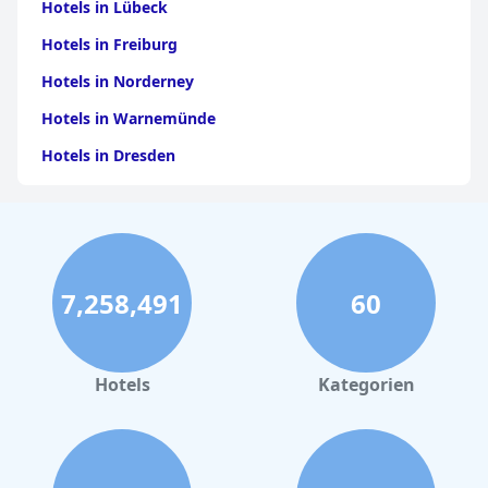
Hotels in Lübeck
Hotels in Freiburg
Hotels in Norderney
Hotels in Warnemünde
Hotels in Dresden
Hotels am Bodensee
Hotels in Stuttgart
Hotels in Leipzig
7,258,491
60
Hotels in Bamberg
Hotels in Nürnberg
Hotels in Büsum
Hotels
Kategorien
Hotels in Garmisch-Partenkirchen
Hotels in Tannheim