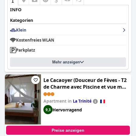
INFO
Kategorien
Klein
Kostenfreies WLAN
Parkplatz
Mehr anzeigen
Le Cacaoyer (Douceur de Fèves - T2
de Charme avec Piscine et vue mer
à la Trinité)
Apartment in
La Trinité
Hervorragend
9,3
Preise anzeigen