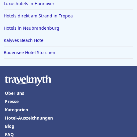
Luxushotels in Hannover
Hotels in Bodenmais
Hotels direkt am Strand in Tropea
Hotels in Bad Bramstedt
Hotels in Neubrandenburg
Hotels in Iserlohn
Hotels in Norden
Kalyves Beach Hotel
Bodensee Hotel Storchen
Über uns
Presse
Kategorien
Hotel-Auszeichnungen
Blog
FAQ