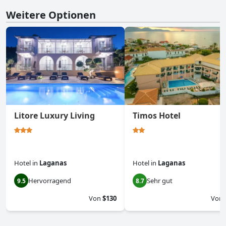
Weitere Optionen
Litore Luxury Living
Timos Hotel
Hotel
in
Laganas
Hotel
in
Laganas
Hervorragend
Sehr gut
9.5
8.7
Von
$130
Von