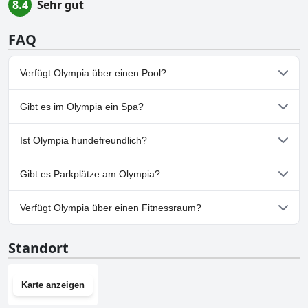
8.4
Sehr gut
FAQ
Verfügt Olympia über einen Pool?
Ja, Olympia hat Pools, die zu einer oder mehreren der folgenden
Gibt es im Olympia ein Spa?
Kategorien gehören: Kinderpool, Außenpool.
Nein, ein Spa ist im Olympia nicht vorhanden.
Ist Olympia hundefreundlich?
Nein, Olympia erlaubt keine Hunde.
Gibt es Parkplätze am Olympia?
Ja, Parkmöglichkeiten sind im Olympia vorhanden.
Verfügt Olympia über einen Fitnessraum?
Nein, Olympia hat keinen Fitnessraum.
Standort
Karte anzeigen