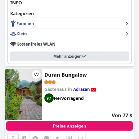
INFO
Kategorien
Familien
Klein
Kostenfreies WLAN
Mehr anzeigen
Duran Bungalow
Gästehaus in
Adrasan
Hervorragend
9,1
Von 77 $
Preise anzeigen
$
+4