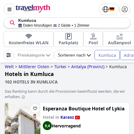
Kumluca
Daten hinzufügen
2 Gäste
1 Zimmer
Kostenfreies WLAN
Parkplatz
Pool
Außenpool
Kumluca
Adra
Preiskategorie
Sortieren nach
Welt
>
Mittlerer Osten
>
Türkei
>
Antalya (Provinz)
>
Kumluca
Hotels in Kumluca
102 HOTELS IN KUMLUCA
Das Ranking kann durch die Provisionen beeinflusst werden, die wir
erhalten.
Esperanza Boutique Hotel of Lykia
Hotel in
Karaoz
Hervorragend
9,4