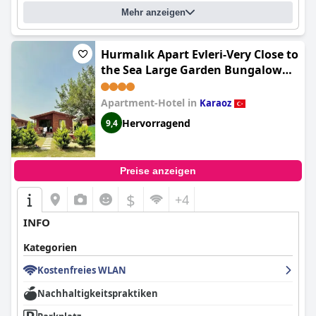
Mehr anzeigen
Hurmalık Apart Evleri-Very Close to
the Sea Large Garden Bungalow
with Barbecue and Swing
(Hurmalik Sweet Homes - Family
Apartment-Hotel in
Karaoz
Bungalows - Large Garden
Hervorragend
9,4
Bungalow with Barbecue)
Preise anzeigen
$
+4
INFO
Kategorien
Kostenfreies WLAN
Nachhaltigkeitspraktiken