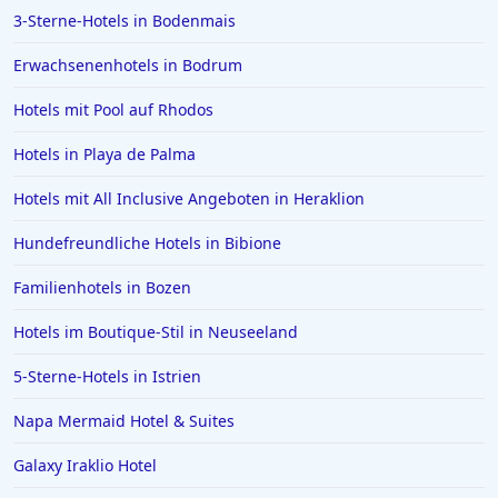
3-Sterne-Hotels in Bodenmais
Hotels in Bad Zwischenahn
Erwachsenenhotels in Bodrum
Hotels in Obertauern
Hotels mit Pool auf Rhodos
Hotels in Suhl
Hotels in Papenburg
Hotels in Playa de Palma
Hotels in Bologna
Hotels mit All Inclusive Angeboten in Heraklion
Hotels in Juist
Hundefreundliche Hotels in Bibione
Hotels in Bielefeld
Familienhotels in Bozen
Hotels in der Eifel
Hotels im Boutique-Stil in Neuseeland
Hotels in Filderstadt
Hotels in Lingen (Ems)
5-Sterne-Hotels in Istrien
Hotels in Boblingen
Napa Mermaid Hotel & Suites
Hotels an der Algarve
Galaxy Iraklio Hotel