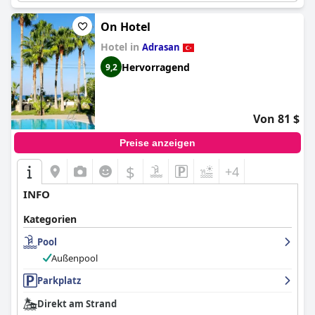
On Hotel
Hotel in
Adrasan
Hervorragend
9,2
Von 81 $
Preise anzeigen
$
+4
INFO
Kategorien
Pool
Außenpool
Parkplatz
Direkt am Strand