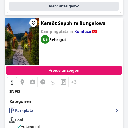
Mehr anzeigen
Karaöz Sapphire Bungalows
Campingplatz in
Kumluca
Sehr gut
8,6
Preise anzeigen
$
+3
INFO
Kategorien
Parkplatz
Pool
Außenpool