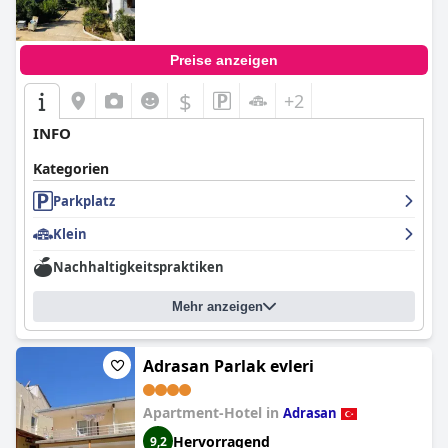
Preise anzeigen
$
+2
INFO
Kategorien
Parkplatz
Klein
Nachhaltigkeitspraktiken
Mehr anzeigen
Adrasan Parlak evleri
Apartment-Hotel in
Adrasan
Hervorragend
9,2