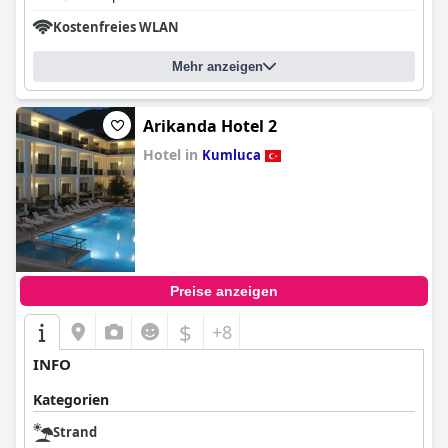
Kostenfreies WLAN
Mehr anzeigen
Arikanda Hotel 2
Hotel in
Kumluca
0.0
Preise anzeigen
$
+8
INFO
Kategorien
Strand