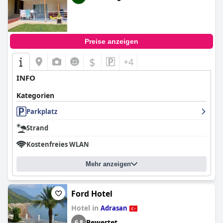
Preise anzeigen
$
+4
INFO
Kategorien
Parkplatz
Strand
Kostenfreies WLAN
Mehr anzeigen
Ford Hotel
Hotel in
Adrasan
Bewertet
6,8