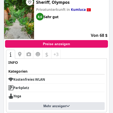
Sheriff, Olympos
Privatunterkunft in
Kumluca
Sehr gut
8,6
Von 68 $
Preise anzeigen
$
+3
INFO
Kategorien
Kostenfreies WLAN
Parkplatz
Yoga
Mehr anzeigen