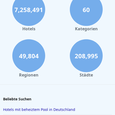
Hotels in Leipzig
7,258,491
60
Hotels in Bamberg
Hotels in Nürnberg
Hotels in Büsum
Hotels
Kategorien
Hotels in Dubai
Hotels an der Nordsee
Hotels in Augsburg
49,804
208,995
Hotels auf Lanzarote
Hotels in Schliersee
Regionen
Städte
Hotels in Hurghada
Hotels in Schwerin
Hotels in Regensburg
Beliebte Suchen
Hotels in Wittenburg
Hotels mit beheiztem Pool in Deutschland
Hotels in Oberammergau