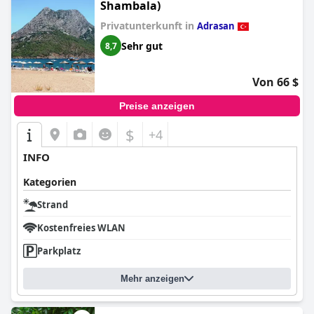
Shambala)
Privatunterkunft in
Adrasan
Sehr gut
8,7
Von 66 $
Preise anzeigen
$
+4
INFO
Kategorien
Strand
Kostenfreies WLAN
Parkplatz
Mehr anzeigen