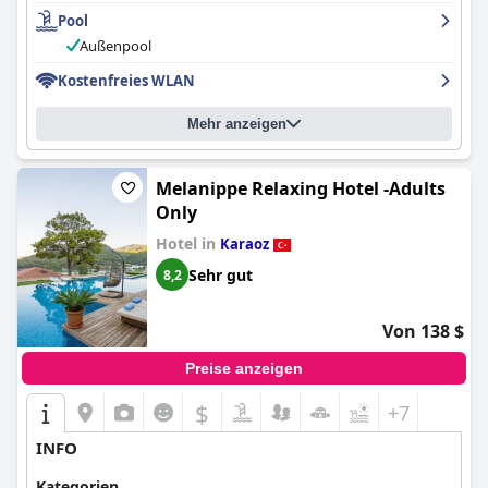
Pool
Außenpool
Kostenfreies WLAN
Mehr anzeigen
Melanippe Relaxing Hotel -Adults
Only
Hotel in
Karaoz
Sehr gut
8,2
Von 138 $
Preise anzeigen
$
+7
INFO
Kategorien