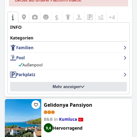
Derzeit auf unserer Plattform inaktiv.
$
+4
INFO
Kategorien
Familien
Pool
Außenpool
Parkplatz
Mehr anzeigen
Gelidonya Pansiyon
B&B in
Kumluca
Hervorragend
9,4