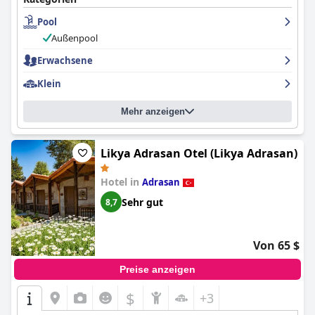
Pool
Außenpool
Erwachsene
Klein
Mehr anzeigen
Likya Adrasan Otel (Likya Adrasan)
Hotel in
Adrasan
Sehr gut
8,7
Von 65 $
Preise anzeigen
$
+3