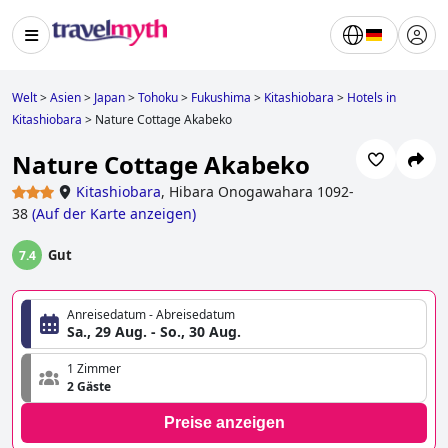
Welt
>
Asien
>
Japan
>
Tohoku
>
Fukushima
>
Kitashiobara
>
Hotels in
Kitashiobara
>
Nature Cottage Akabeko
Nature Cottage Akabeko
Kitashiobara
,
Hibara Onogawahara 1092-
38
(
Auf der Karte anzeigen
)
Gut
7.4
Anreisedatum - Abreisedatum
Sa., 29 Aug. - So., 30 Aug.
1 Zimmer
2 Gäste
Preise anzeigen