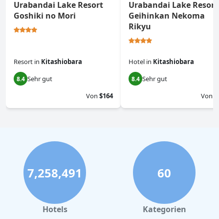
Urabandai Lake Resort
Urabandai Lake Resort
Goshiki no Mori
Geihinkan Nekoma
Rikyu
Resort
in
Kitashiobara
Hotel
in
Kitashiobara
Sehr gut
Sehr gut
8.4
8.4
Von
$164
Von
$
7,258,491
60
Hotels
Kategorien