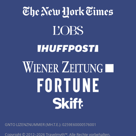
GNTO LIZENZNUMMER (MH.T.E.): 0259Ε60000576001
Copyright © 2012–2026 Travelmyth™. Alle Rechte vorbehalten.