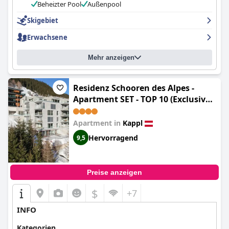
Beheizter Pool
Außenpool
Skigebiet
Erwachsene
Mehr anzeigen
Residenz Schooren des Alpes -
Apartment SET - TOP 10 (Exclusive
Apartment near Ischgl with Spa
Area in house)
Apartment in
Kappl
Hervorragend
9,5
Preise anzeigen
$
+7
INFO
Kategorien