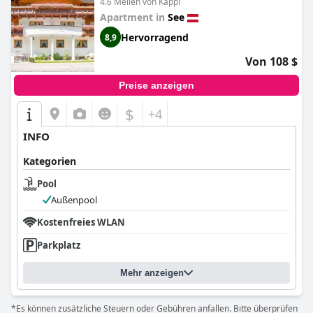
4.6 Meilen von Kappl
Apartment in
See
Hervorragend
8,9
Von 108 $
Preise anzeigen
$
+4
INFO
Kategorien
Pool
Außenpool
Kostenfreies WLAN
Parkplatz
Mehr anzeigen
*Es können zusätzliche Steuern oder Gebühren anfallen. Bitte überprüfen