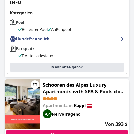
INFO
Kategorien
Pool
Beheizter Pool
Außenpool
Hundefreundlich
Parkplatz
E Auto Ladestation
Mehr anzeigen
Schooren des Alpes Luxury
Apartments with SPA & Pools close
Ischgl (Schooren des Alpes Luxury
Penthouses & Apartments with
Apartments in
Kappl
SPA & Pools close Ischgl)
Hervorragend
9,2
Von 393 $