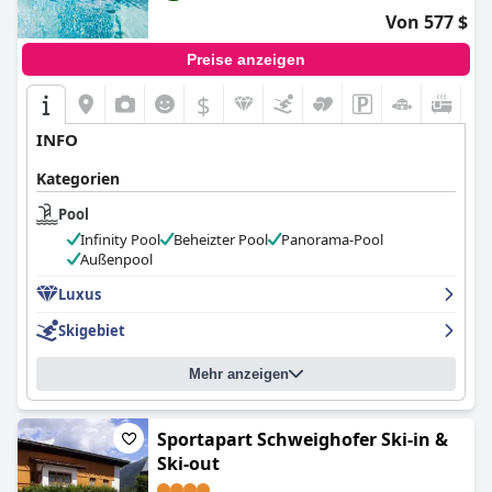
Von 577 $
Preise anzeigen
$
INFO
Kategorien
Pool
Infinity Pool
Beheizter Pool
Panorama-Pool
Außenpool
Luxus
Skigebiet
Mehr anzeigen
Sportapart Schweighofer Ski-in &
Ski-out