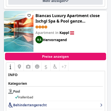
Mehr anzeigen
Biancas Luxury Apartment close
Ischgl Spa & Pool ganze
Ferienwohnung
Apartment in
Kappl
Hervorragend
9,5
Preise anzeigen
$
+7
INFO
Kategorien
Pool
Hallenbad
Behindertengerecht