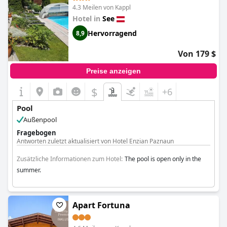
4.3 Meilen von Kappl
Hotel in
See
Hervorragend
8,9
Von 179 $
Preise anzeigen
$
+6
Pool
Außenpool
Fragebogen
Antworten zuletzt aktualisiert von Hotel Enzian Paznaun
Zusätzliche Informationen zum Hotel:
The pool is open only in the
summer.
Apart Fortuna