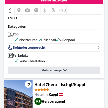
Preise anzeigen
$
+10
INFO
Kategorien
Pool
Beheizter Pool
Hallenbad
Außenpool
Behindertengerecht
Parkplatz
E Auto Ladestation
Mehr anzeigen
Hotel Zhero – Ischgl/Kappl
Hotel in
Kappl
Hervorragend
9,1