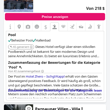
Von 218 $
Preise anzeigen
$
Pool
Beheizter Pool
Hallenbad
Dieses Hotel verfügt über einen stilvollen
KI-generiert
Poolbereich und ist bekannt für sein modernes Design und
seine Annehmlichkeiten. Es bietet ein luxuriöses Erlebnis und
richtet sich an anspruchsvolle Reisende.
Zusammenfassung der Bewertungen für die Kategorie
'Pool'
Von KI zusammengefasst
Der Pool im
Hotel Zhero – Ischgl/Kappl
erhält von den Gästen
überwiegend positives Feedback. Er wird häufig als groß, schön
und gut gepflegt beschrieben. Viele Gäste schätzen die Größe
des Pools und heben seine beeindruckende Länge von 20
Zusammenfassung der Bewertungen für alle Kategorien lesen
Metern sowie den reichlich vorhandenen Platz zum Schwimmen
und Entspannen hervor. Das Ambiente des beheizten Pools wird
ebenfalls als perfekte Ergänzung zur Gesamtatmosphäre des
Hotels hervorgehoben.
Paznauner Villen - Villa I