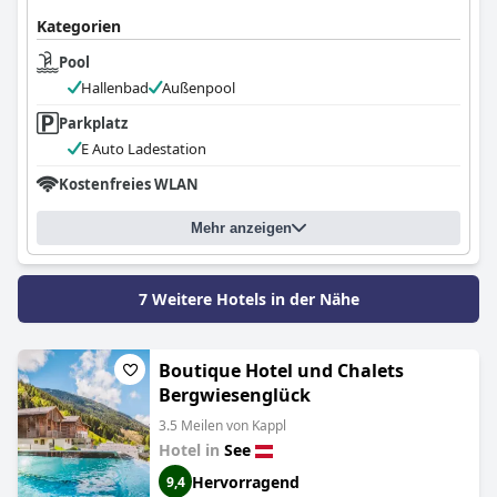
Kategorien
Pool
Hallenbad
Außenpool
Parkplatz
E Auto Ladestation
Kostenfreies WLAN
Mehr anzeigen
7 Weitere Hotels in der Nähe
Boutique Hotel und Chalets
Bergwiesenglück
3.5 Meilen von Kappl
Hotel in
See
Hervorragend
9,4