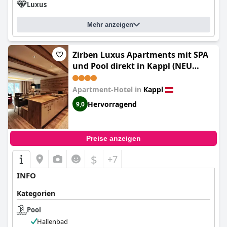
Luxus
Mehr anzeigen
Zirben Luxus Apartments mit SPA
und Pool direkt in Kappl (NEU
Zirben Luxus Apartments mit SPA
und Pool direkt in Kappl)
Apartment-Hotel in
Kappl
Hervorragend
9,0
Preise anzeigen
$
+7
INFO
Kategorien
Pool
Hallenbad