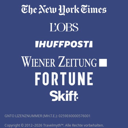
GNTO LIZENZNUMMER (MH.T.E.): 0259Ε60000576001
Copyright © 2012–2026 Travelmyth™. Alle Rechte vorbehalten.