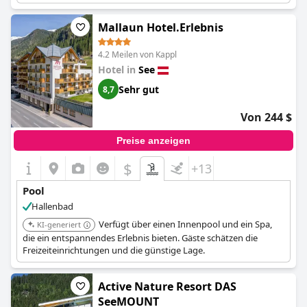
Mallaun Hotel.Erlebnis
4.2 Meilen von Kappl
Hotel in
See
Sehr gut
8,7
Von 244 $
Preise anzeigen
$
+13
Pool
Hallenbad
Verfügt über einen Innenpool und ein Spa,
KI-generiert
die ein entspannendes Erlebnis bieten. Gäste schätzen die
Freizeiteinrichtungen und die günstige Lage.
Active Nature Resort DAS
SeeMOUNT