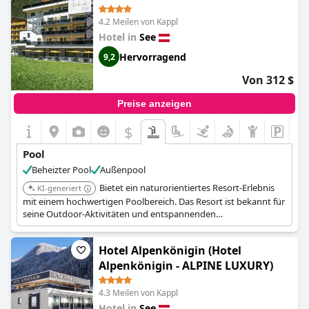
4.2 Meilen von Kappl
Hotel in
See
Hervorragend
9,2
Von 312 $
Preise anzeigen
$
Pool
Beheizter Pool
Außenpool
Bietet ein naturorientiertes Resort-Erlebnis
KI-generiert
mit einem hochwertigen Poolbereich. Das Resort ist bekannt für
seine Outdoor-Aktivitäten und entspannenden
Annehmlichkeiten.
Hotel Alpenkönigin (Hotel
Alpenkönigin - ALPINE LUXURY)
4.3 Meilen von Kappl
Hotel in
See