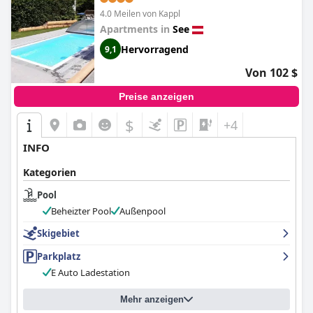
4.0 Meilen von Kappl
Apartments in
See
Hervorragend
9,1
Von 102 $
Preise anzeigen
$
+4
INFO
Kategorien
Pool
Beheizter Pool
Außenpool
Skigebiet
Parkplatz
E Auto Ladestation
Mehr anzeigen