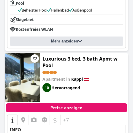
Pool
Beheizter Pool
Hallenbad
Außenpool
Skigebiet
Kostenfreies WLAN
Mehr anzeigen
Luxurious 3 bed, 3 bath Apmt w
Pool
Apartment in
Kappl
Hervorragend
10
Preise anzeigen
$
+7
INFO