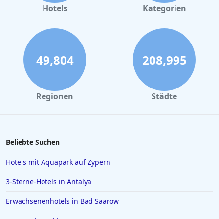
Hotels mit Pool in Berchtesgaden
Hotels
Kategorien
Hotels mit Pool in NRW
Hotels mit Pool in Tirol
Hotels mit Pool in Königssee
49,804
208,995
Hotels mit Pool in Tegernsee
Hotels mit Pool in Dresden
Regionen
Städte
Hotels mit Pool in Tuscania
Hotels mit Pool in Caorle
Hotels mit Pool in Florenz
Beliebte Suchen
Hotels mit Pool in Thailand
Hotels mit Aquapark auf Zypern
3-Sterne-Hotels in Antalya
Erwachsenenhotels in Bad Saarow