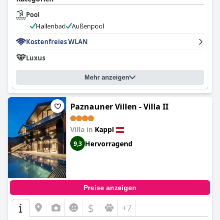
Pool
Hallenbad
Außenpool
Kostenfreies WLAN
Luxus
Mehr anzeigen
Paznauner Villen - Villa II
Villa in
Kappl
Hervorragend
9,3
Preise anzeigen
$
+7