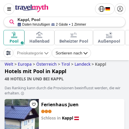
Kappl, Pool
Daten hinzufügen
2 Gäste
1 Zimmer
Pool
Hallenbad
Beheizter Pool
Außenpool
Preiskategorie
Sortieren nach
Welt
>
Europa
>
Österreich
>
Tirol
>
Landeck
>
Kappl
Hotels mit Pool in Kappl
48 HOTELS IN UND BEI KAPPL
Das Ranking kann durch die Provisionen beeinflusst werden, die wir
erhalten.
Ferienhaus Juen
Schloss in
Kappl
0.0