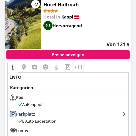
Hotel Höllroah
Hotel in
Kappl
Hervorragend
9,3
Von 121 $
Preise anzeigen
$
+11
INFO
Kategorien
Pool
Außenpool
Parkplatz
E Auto Ladestation
Luxus