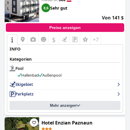
Sehr gut
8,6
Von 141 $
Preise anzeigen
$
+7
INFO
Kategorien
Pool
Hallenbad
Außenpool
Skigebiet
Parkplatz
Mehr anzeigen
Hotel Enzian Paznaun