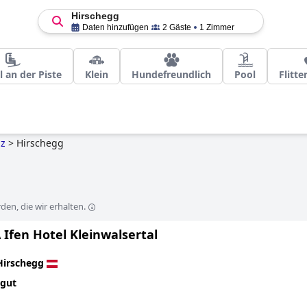
Hirschegg
Daten hinzufügen
2 Gäste
1 Zimmer
l an der Piste
Klein
Hundefreundlich
Pool
Flitt
z
>
Hirschegg
en, die wir erhalten.
Ifen Hotel Kleinwalsertal
Hirschegg
 gut