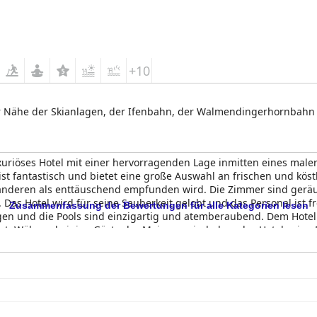
+10
arer Nähe der Skianlagen, der Ifenbahn, der Walmendingerhornbah
uxuriöses Hotel mit einer hervorragenden Lage inmitten eines male
 ist fantastisch und bietet eine große Auswahl an frischen und k
nderen als enttäuschend empfunden wird. Die Zimmer sind geräum
as Hotel wird für seine Sauberkeit gelobt und das Personal ist f
Zusammenfassung der Bewertungen für alle Kategorien lesen
ngen und die Pools sind einzigartig und atemberaubend. Dem Hotel 
t. Während einige Gäste der Meinung sind, dass das Hotel seine Fü
oben seine außergewöhnlichen Einrichtungen und Dienstleistungen
d erholsamen Aufenthalt, wenn auch mit einigen kleinen Abstriche