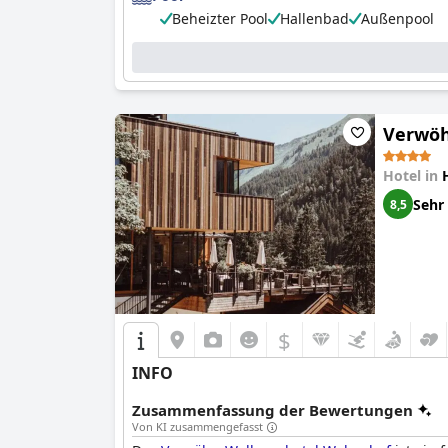
Beheizter Pool
Hallenbad
Außenpool
Verwöh
Hotel in
Sehr
8,5
$
INFO
Zusammenfassung der Bewertungen
Von KI zusammengefasst