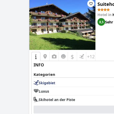
Suiteho
Hotel in
Sehr
8,5
$
+12
INFO
Kategorien
Skigebiet
Luxus
Skihotel an der Piste