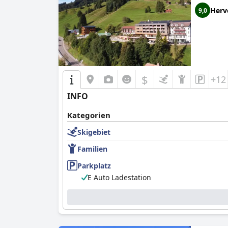
Herv
9,0
$
+12
INFO
Kategorien
Skigebiet
Familien
Parkplatz
E Auto Ladestation