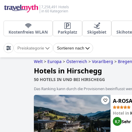
7,258,491 Hotels
in 60 Kategorien
Kostenfreies WLAN
Parkplatz
Skigebiet
Skihote
Preiskategorie
Sortieren nach
Welt
>
Europa
>
Österreich
>
Vorarlberg
>
Bregen
Hotels in Hirschegg
50 HOTELS IN UND BEI HIRSCHEGG
Das Ranking kann durch die Provisionen beeinflusst werd
A-ROSA 
Hotel in
Sehr
8,7