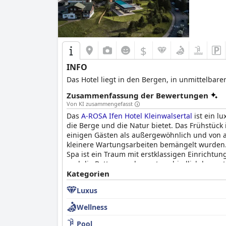
$
INFO
Das Hotel liegt in den Bergen, in unmittelb
Zusammenfassung der Bewertungen
Von KI zusammengefasst
Das
A-ROSA Ifen Hotel Kleinwalsertal
ist ein l
die Berge und die Natur bietet. Das Frühstück
einigen Gästen als außergewöhnlich und von a
kleinere Wartungsarbeiten bemängelt wurden. D
Spa ist ein Traum mit erstklassigen Einrichtu
und die Betten werden unterschiedlich bewerte
empfehlen die meisten Gäste das Hotel und l
Kategorien
Kleinwalsertal
alles für einen komfortablen un
Luxus
Wellness
Pool