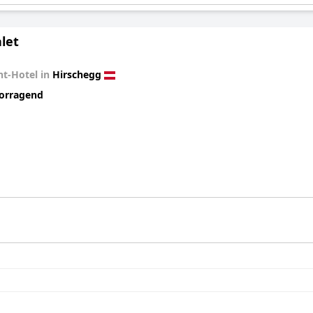
let
t-Hotel in
Hirschegg
orragend