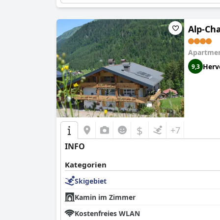
Alp-Cha
Apartmen
Herv
9,3
$
+7
INFO
Kategorien
Skigebiet
Kamin im Zimmer
Kostenfreies WLAN