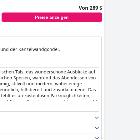
Von 289 $
Preise anzeigen
n und der Kanzelwandgondel.
rischen Tals, das wunderschöne Ausblicke auf
östlichen Speisen, während das Abendessen von
ig, stilvoll und modern, wobei einige
reundlich, hilfsbereit und zuvorkommend. Das
fehlt es an kostenlosen Parkmöglichkeiten,
nf-Sterne-Klassifizierung nicht ganz erreicht,
. Insgesamt bietet das
A-ROSA Ifen Hotel
n.