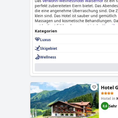
Das
Verwöhn-Wellnesshotel Walserhof
ist ein 
perfekt zubereiteten Eiern bietet. Das Abendes
die eine angenehme Überraschung sind. Die Zi
klein sind. Das Hotel ist sauber und gemütlic
Massagen und kosmetische Behandlungen. Das P
gut bedient fühlen. Insgesamt ist das
Verwöhn
außergewöhnlicher Schönheit und einem erstk
Kategorien
Luxus
Skigebiet
Wellness
Hotel 
Hotel in
Sehr
8,6