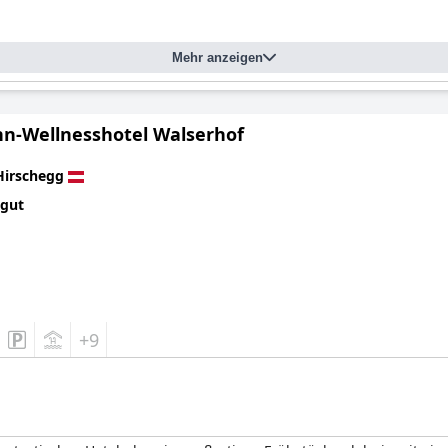
Mehr anzeigen
n-Wellnesshotel Walserhof
Hirschegg
 gut
+9