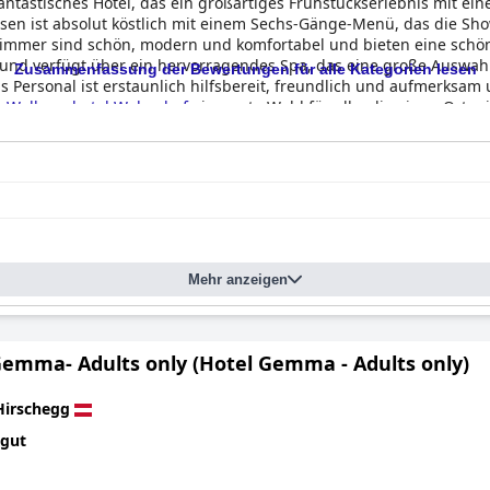
fantastisches Hotel, das ein großartiges Frühstückserlebnis mit e
sen ist absolut köstlich mit einem Sechs-Gänge-Menü, das die Show 
mmer sind schön, modern und komfortabel und bieten eine schöne
h und verfügt über ein hervorragendes Spa, das eine große Auswahl 
Zusammenfassung der Bewertungen für alle Kategorien lesen
ersonal ist erstaunlich hilfsbereit, freundlich und aufmerksam 
-Wellnesshotel Walserhof
eine gute Wahl für alle, die einen Ort 
lassigen Bade- und Wellnessbereich suchen.
Mehr anzeigen
Gemma- Adults only (Hotel Gemma - Adults only)
Hirschegg
 gut