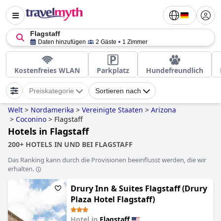
Flagstaff
Daten hinzufügen
2 Gäste
1 Zimmer
Kostenfreies WLAN
Parkplatz
Hundefreundlich
Preiskategorie
Sortieren nach
Welt
>
Nordamerika
>
Vereinigte Staaten
>
Arizona
>
Coconino
>
Flagstaff
Hotels in Flagstaff
200+ HOTELS IN UND BEI FLAGSTAFF
Das Ranking kann durch die Provisionen beeinflusst werden, die wir
erhalten.
Drury Inn & Suites Flagstaff (Drury
Plaza Hotel Flagstaff)
Hotel in
Flagstaff