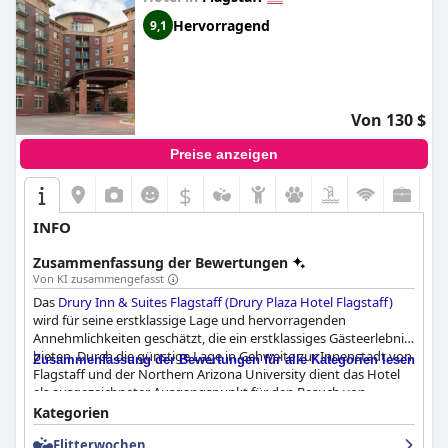
Hervorragend
9,1
Von 130 $
Preise anzeigen
$
INFO
Zusammenfassung der Bewertungen
Von KI zusammengefasst
Das
Drury Inn & Suites Flagstaff (Drury Plaza Hotel Flagstaff)
wird für seine erstklassige Lage und hervorragenden
Annehmlichkeiten geschätzt, die ein erstklassiges Gästeerlebnis
bieten. Durch die günstige Lage in Gehweite zur Innenstadt von
Zusammenfassung der Bewertungen für alle Kategorien lesen
Flagstaff und der Northern Arizona University dient das Hotel
als ausgezeichneter Ausgangspunkt für den Besuch von
berühmten Zielen wie Sedona, dem Grand Canyon und Page.
Kategorien
Die gute Anbindung an die Autobahn und die kostenlosen
Flitterwochen
Parkplätze tragen zur außergewöhnlichen Bequemlichkeit bei.