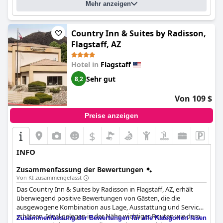
Mehr anzeigen
Country Inn & Suites by Radisson,
Flagstaff, AZ
Hotel in
Flagstaff
Sehr gut
8,2
Von 109 $
Preise anzeigen
$
INFO
Zusammenfassung der Bewertungen
Von KI zusammengefasst
Das Country Inn & Suites by Radisson in Flagstaff, AZ, erhält
überwiegend positive Bewertungen von Gästen, die die
ausgewogene Kombination aus Lage, Ausstattung und Service
schätzen. Ideal gelegen in der Nähe wichtiger Routen wie dem
Zusammenfassung der Bewertungen für alle Kategorien lesen