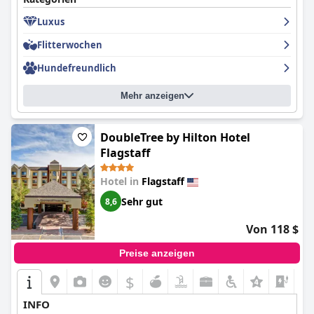
Luxus
Flitterwochen
Hundefreundlich
Mehr anzeigen
DoubleTree by Hilton Hotel
Flagstaff
Hotel in
Flagstaff
Sehr gut
8,6
Von 118 $
Preise anzeigen
$
INFO