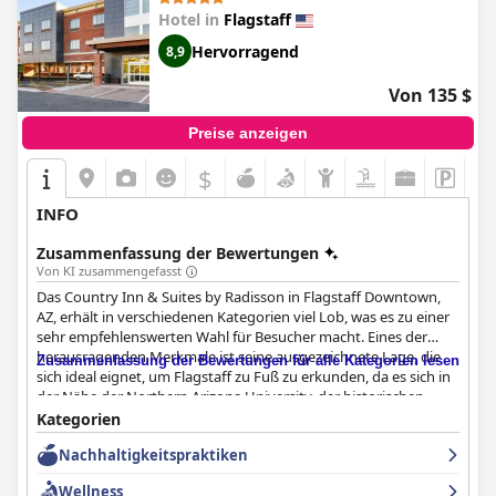
Hotel in
Flagstaff
Hervorragend
8,9
Von 135 $
Preise anzeigen
$
INFO
Zusammenfassung der Bewertungen
Von KI zusammengefasst
Das Country Inn & Suites by Radisson in Flagstaff Downtown,
AZ, erhält in verschiedenen Kategorien viel Lob, was es zu einer
sehr empfehlenswerten Wahl für Besucher macht. Eines der
herausragenden Merkmale ist seine ausgezeichnete Lage, die
Zusammenfassung der Bewertungen für alle Kategorien lesen
sich ideal eignet, um Flagstaff zu Fuß zu erkunden, da es sich in
der Nähe der Northern Arizona University, der historischen
Innenstadt und zahlreicher Restaurants und
Kategorien
Unterhaltungsmöglichkeiten befindet. Darüber hinaus erhöht
Nachhaltigkeitspraktiken
die einfache Erreichbarkeit von den Hauptverkehrsstraßen und
dem Flughafen seine Attraktivität für Reisende.
Wellness