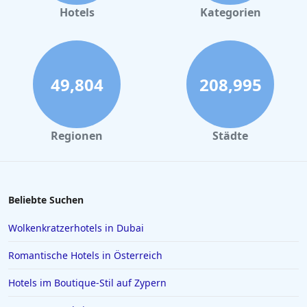
Hotels in Büsum
Hotels
Kategorien
Hotels in Wien
Hotels in Braunschweig
Hotels im Moseltal
49,804
208,995
Hotels in Playa de Palma
Hotels auf Sardinien
Regionen
Städte
Hotels in Straßburg
Hotels in Scharbeutz
Hotels in Österreich
Beliebte Suchen
Hotels in Haldensee
Wolkenkratzerhotels in Dubai
Hotels in Kroatien
Romantische Hotels in Österreich
Hotels in Usedom Town
Hotels im Boutique-Stil auf Zypern
Hotels in Mainz