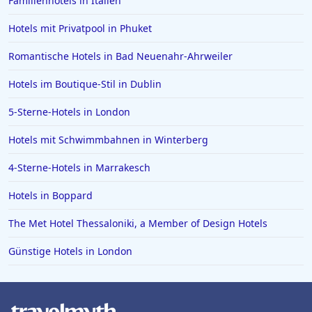
Familienhotels in Italien
Hotels in Bologna
Hotels mit Privatpool in Phuket
Hotels in Juist
Romantische Hotels in Bad Neuenahr-Ahrweiler
Hotels in Bielefeld
Hotels im Boutique-Stil in Dublin
Hotels in der Eifel
5-Sterne-Hotels in London
Hotels in Filderstadt
Hotels in Lingen (Ems)
Hotels mit Schwimmbahnen in Winterberg
Hotels in Boblingen
4-Sterne-Hotels in Marrakesch
Hotels an der Algarve
Hotels in Boppard
The Met Hotel Thessaloniki, a Member of Design Hotels
Günstige Hotels in London