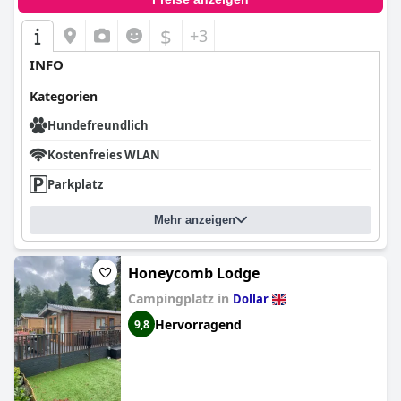
$
+3
INFO
Kategorien
Hundefreundlich
Kostenfreies WLAN
Parkplatz
Mehr anzeigen
Honeycomb Lodge
Campingplatz in
Dollar
Hervorragend
9,8