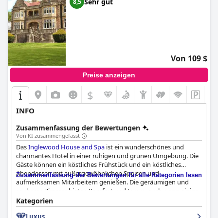
Sehr gut
8,5
Von 109 $
Preise anzeigen
$
INFO
Zusammenfassung der Bewertungen
Von KI zusammengefasst
Das
Inglewood House and Spa
ist ein wunderschönes und
charmantes Hotel in einer ruhigen und grünen Umgebung. Die
Gäste können ein köstliches Frühstück und ein köstliches
Abendessen mit außergewöhnlichen Speisen und
Zusammenfassung der Bewertungen für alle Kategorien lesen
aufmerksamen Mitarbeitern genießen. Die geräumigen und
sauberen Zimmer bieten Komfort und Luxus, auch wenn einige
die Qualität und Größe der Betten als uneinheitlich empfinden
Kategorien
könnten. Trotz gelegentlicher Probleme mit dem Wi-Fi und der
Luxus
Sauberkeit bleibt das Spa mit seinen außergewöhnlichen