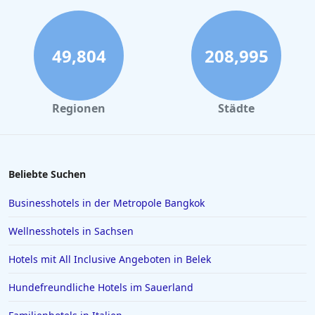
Hotels in Dubai
Hotels an der Nordsee
Hotels in Augsburg
49,804
208,995
Hotels auf Lanzarote
Hotels in Schliersee
Regionen
Städte
Hotels in Hurghada
Hotels in Schwerin
Hotels in Regensburg
Beliebte Suchen
Hotels in Wittenburg
Businesshotels in der Metropole Bangkok
Hotels in Oberammergau
Wellnesshotels in Sachsen
Hotels in Bad Zwischenahn
Hotels mit All Inclusive Angeboten in Belek
Hotels in Obertauern
Hundefreundliche Hotels im Sauerland
Hotels in Suhl
Hotels in Papenburg