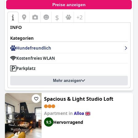
Preise anzeigen
$
+2
INFO
Kategorien
Hundefreundlich
Kostenfreies WLAN
Parkplatz
Mehr anzeigen
Spacious & Light Studio Loft
Apartment in
Alloa
Hervorragend
9,5