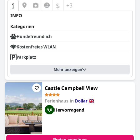
$
+3
INFO
Kategorien
Hundefreundlich
Kostenfreies WLAN
Parkplatz
Mehr anzeigen
Castle Campbell View
Ferienhaus in
Dollar
Hervorragend
9,0
Preise anzeigen