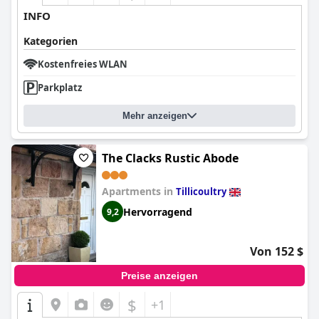
INFO
Kategorien
Kostenfreies WLAN
Parkplatz
Mehr anzeigen
The Clacks Rustic Abode
Apartments in
Tillicoultry
Hervorragend
9,2
Von 152 $
Preise anzeigen
$
+1