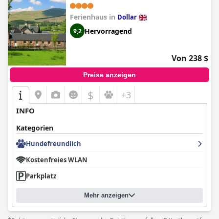
Ferienhaus in
Dollar
Hervorragend
9,2
Von 238 $
Preise anzeigen
$
+3
INFO
Kategorien
Hundefreundlich
Kostenfreies WLAN
Parkplatz
Mehr anzeigen