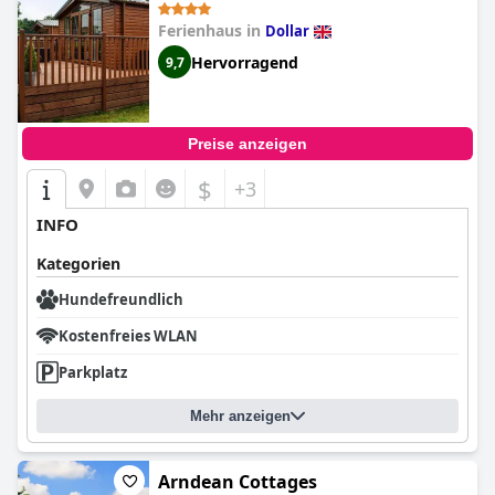
Ferienhaus in
Dollar
Hervorragend
9,7
Preise anzeigen
$
+3
INFO
Kategorien
Hundefreundlich
Kostenfreies WLAN
Parkplatz
Mehr anzeigen
Arndean Cottages