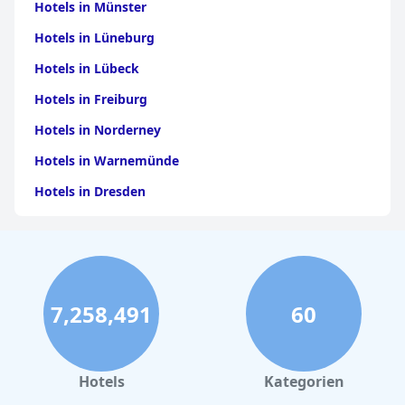
Hotels in Münster
Hotels in Lüneburg
Hotels in Lübeck
Hotels in Freiburg
Hotels in Norderney
Hotels in Warnemünde
Hotels in Dresden
Hotels am Bodensee
Hotels in Stuttgart
Hotels in Leipzig
7,258,491
60
Hotels in Bamberg
Hotels in Nürnberg
Hotels in Büsum
Hotels
Kategorien