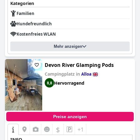
Kategorien
Familien
Hundefreundlich
Kostenfreies WLAN
Mehr anzeigen
Devon River Glamping Pods
Campingplatz in
Alloa
Hervorragend
8,8
Preise anzeigen
$
+1
INFO