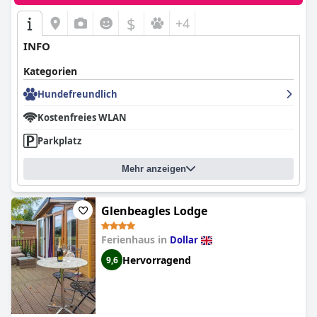
$
+4
INFO
Kategorien
Hundefreundlich
Kostenfreies WLAN
Parkplatz
Mehr anzeigen
Glenbeagles Lodge
Ferienhaus in
Dollar
Hervorragend
9,6