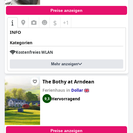
Preise anzeigen
$
+1
INFO
Kategorien
Kostenfreies WLAN
Mehr anzeigen
The Bothy at Arndean
Ferienhaus in
Dollar
Hervorragend
9,3
Preise anzeigen