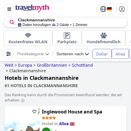
Clackmannanshire
Daten hinzufügen
2 Gäste
1 Zimmer
Kostenfreies WLAN
Parkplatz
Hundefreundlich
Dollar
Alloa
Preiskategorie
Sortieren nach
Welt
>
Europa
>
Großbritannien
>
Schottland
>
Clackmannanshire
Hotels in Clackmannanshire
61 HOTELS IN CLACKMANNANSHIRE
Das Ranking kann durch die Provisionen beeinflusst werden, die wir
erhalten.
Inglewood House and Spa
Hotel in
Alloa