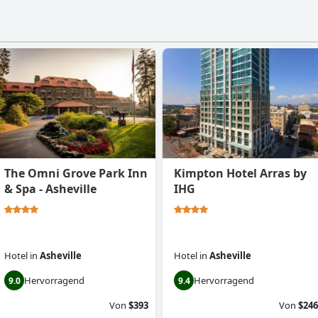
The Omni Grove Park Inn
Kimpton Hotel Arras by
& Spa - Asheville
IHG
Hotel
in
Asheville
Hotel
in
Asheville
Hervorragend
Hervorragend
9.0
9.4
Von
$393
Von
$246