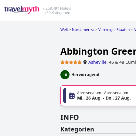
7,258,491 Hotels
in 60 Kategorien
Welt
>
Nordamerika
>
Vereinigte Staaten
>
N
Abbington Green
Asheville
,
46 & 48 Cumb
Hervorragend
10
Anreisedatum - Abreisedatum
Mi., 26 Aug. - Do., 27 Aug.
INFO
Kategorien