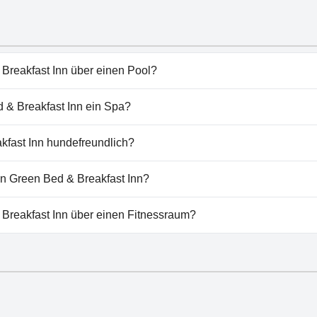
Breakfast Inn über einen Pool?
reakfast Inn hat keinen Pool.
 & Breakfast Inn ein Spa?
n Green Bed & Breakfast Inn nicht vorhanden.
kfast Inn hundefreundlich?
eakfast Inn heißt Hunde willkommen.
on Green Bed & Breakfast Inn?
m Abbington Green Bed & Breakfast Inn vorhanden.
 Breakfast Inn über einen Fitnessraum?
Breakfast Inn hat keinen Fitnessraum.