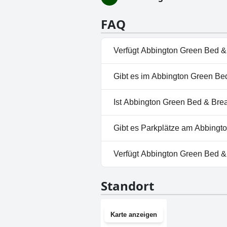
FAQ
Verfügt Abbington Green Bed & 
Nein, Abbington Green Bed & B
Gibt es im Abbington Green Bed
Nein, ein Spa ist im Abbingto
Ist Abbington Green Bed & Brea
Ja, Abbington Green Bed & Br
Gibt es Parkplätze am Abbingt
Ja, Parkmöglichkeiten sind i
Verfügt Abbington Green Bed &
Nein, Abbington Green Bed & 
Standort
Karte anzeigen