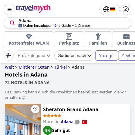
Adana
Daten hinzufügen
2 Gäste
1 Zimmer
Kostenfreies WLAN
Parkplatz
Familien
Busines
Yuregir
Seyha
Preiskategorie
Sortieren nach
Welt
>
Mittlerer Osten
>
Türkei
>
Adana
Hotels in Adana
72 HOTELS IN ADANA
Das Ranking kann durch die Provisionen beeinflusst werden, die wir
erhalten.
Sheraton Grand Adana
Hotel in
Adana
Sehr gut
8,6