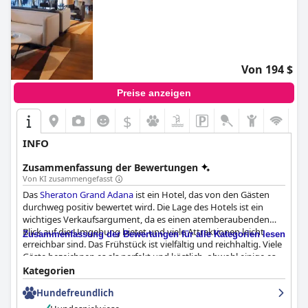
Von 194 $
Preise anzeigen
$
INFO
Zusammenfassung der Bewertungen
Von KI zusammengefasst
Das
Sheraton Grand Adana
ist ein Hotel, das von den Gästen
durchweg positiv bewertet wird. Die Lage des Hotels ist ein
wichtiges Verkaufsargument, da es einen atemberaubenden
Blick auf die Umgebung bietet und viele Attraktionen leicht
Zusammenfassung der Bewertungen für alle Kategorien lesen
erreichbar sind. Das Frühstück ist vielfältig und reichhaltig. Viele
Gäste bezeichnen es als perfekt und köstlich, obwohl einige es
als überfüllt oder wenig abwechslungsreich empfanden. Die
Kategorien
Zimmer sind geräumig, sauber und gut ausgestattet mit
Hundefreundlich
bequemen Betten und großen Bädern. Das Hotel wird auch für
seine außergewöhnliche Sauberkeit und das freundliche und