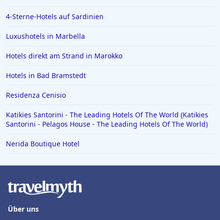
Hotels in Bad Homburg vor der Höhe
4-Sterne-Hotels auf Sardinien
Hotels in Neuss
Hotels in Ägypten
Luxushotels in Marbella
Hotels in Varadero
Hotels direkt am Strand in Marokko
Hotels in Zingst
Hotels in Bad Bramstedt
Hotels in Meersburg
Residenza Cenisio
Hotels in der Toskana
Katikies Santorini - The Leading Hotels Of The World (Katikies
Hotels auf Malta
Santorini - Pelagos House - The Leading Hotels Of The World)
Nerida Boutique Hotel
Über uns