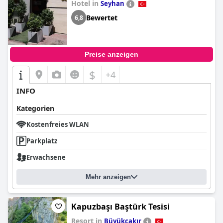
Hotel in
Seyhan
Bewertet
6,8
Preise anzeigen
$
+4
INFO
Kategorien
Kostenfreies WLAN
Parkplatz
Erwachsene
Mehr anzeigen
Kapuzbaşı Baştürk Tesisi
Resort in
Büyükçakır