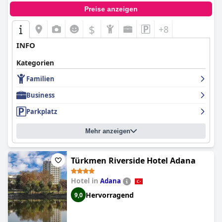
Preise anzeigen
$
+8
INFO
Kategorien
Familien
Business
Parkplatz
Mehr anzeigen
Türkmen Riverside Hotel Adana
Hotel in
Adana
Hervorragend
9,0