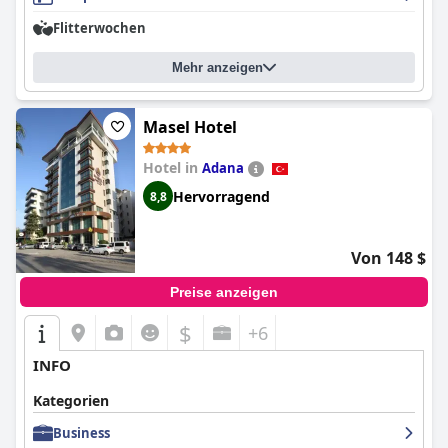
Flitterwochen
Mehr anzeigen
Masel Hotel
Hotel in
Adana
Hervorragend
8,8
Von 148 $
Preise anzeigen
$
+6
INFO
Kategorien
Business