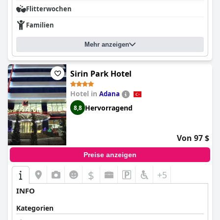
Flitterwochen
Familien
Mehr anzeigen
Sirin Park Hotel
Hotel in
Adana
Hervorragend
8,8
Von 97 $
Preise anzeigen
$
+5
INFO
Kategorien