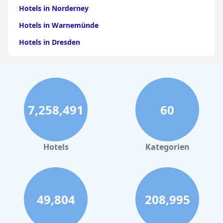
Hotels in Norderney
Hotels in Warnemünde
Hotels in Dresden
Hotels am Bodensee
Hotels in Stuttgart
Hotels in Leipzig
7,258,491
60
Hotels in Bamberg
Hotels in Nürnberg
Hotels in Büsum
Hotels
Kategorien
Hotels in Frankfurt am Main
Hotels im Allgäu
Hotels in Oberhausen
49,804
208,995
Hotels in Marsa Alam