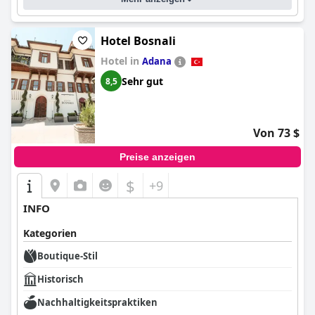
Hotel Bosnali
Hotel in
Adana
Sehr gut
8,5
Von 73 $
Preise anzeigen
$
+9
INFO
Kategorien
Boutique-Stil
Historisch
Nachhaltigkeitspraktiken