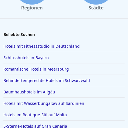
Hotels in Darmstadt
Regionen
Städte
Hotels in Kopenhagen
Hotels in Saarbrücken
Hotels in Sölden
Beliebte Suchen
Hotels in Karlsruhe
Hotels mit Fitnessstudio in Deutschland
Hotels in Rom
Schlosshotels in Bayern
Hotels in Wiesbaden
Romantische Hotels in Meersburg
Hotels in Essen
Behindertengerechte Hotels im Schwarzwald
Hotels in Griechenland
Hotels in Greifswald
Baumhaushotels im Allgäu
Hotels in Deidesheim
Hotels mit Wasserbungalow auf Sardinien
Hotels in Erlangen
Hotels im Boutique-Stil auf Malta
Hotels in Rotterdam
5-Sterne-Hotels auf Gran Canaria