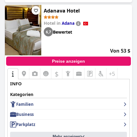
Adanava Hotel
Hotel in
Adana
Bewertet
6,7
Von 53 $
Preise anzeigen
$
+5
INFO
Kategorien
Familien
Business
Parkplatz
Mehr anzeigen