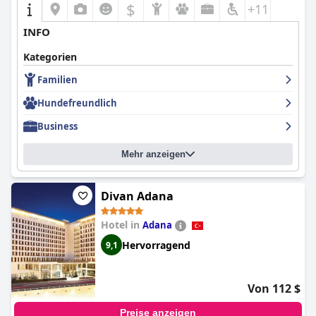
$
+11
INFO
Kategorien
Familien
Hundefreundlich
Business
Mehr anzeigen
Divan Adana
Hotel in
Adana
Hervorragend
9,1
Von 112 $
Preise anzeigen