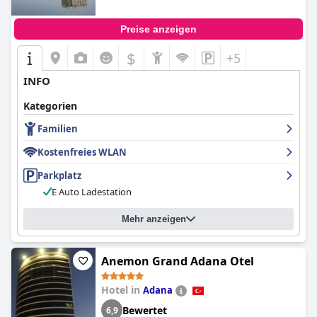
Preise anzeigen
$
+5
INFO
Kategorien
Familien
Kostenfreies WLAN
Parkplatz
E Auto Ladestation
Mehr anzeigen
Anemon Grand Adana Otel
Hotel in
Adana
Bewertet
6,9