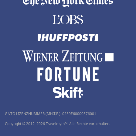
GNTO LIZENZNUMMER (MH.T.E.): 0259Ε60000576001
Copyright © 2012–2026 Travelmyth™. Alle Rechte vorbehalten.