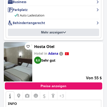
Business
Parkplatz
E Auto Ladestation
Behindertengerecht
Mehr anzeigen
Hosta Otel
Hotel in
Adana
Sehr gut
8,0
Von 55 $
Preise anzeigen
$
+3
INFO