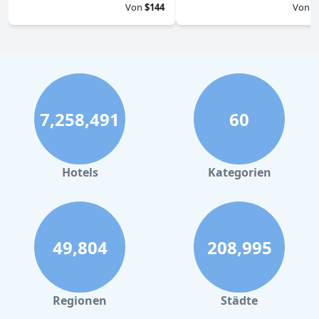
Von
$144
Von
$
7,258,491
60
Hotels
Kategorien
49,804
208,995
Regionen
Städte