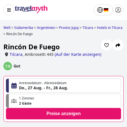
Welt
>
Südamerika
>
Argentinien
>
Provinz Jujuy
>
Tilcara
>
Hotels in Tilcara
>
Rincón De Fuego
Rincón De Fuego
Tilcara
,
Ambrosetti 445
(
Auf der Karte anzeigen
)
Gut
7.8
Anreisedatum - Abreisedatum
Do., 27 Aug. - Fr., 28 Aug.
1 Zimmer
2 Gäste
Preise anzeigen