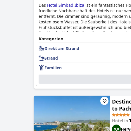
Das
Hotel Simbad Ibiza
ist ein fantastisches H
friedliche Nachbarschaft des Hotels ist nur w
entfernt. Die Zimmer sind geräumig, modern 
kostenlosem Wasser. Die Sauberkeit des Hotels 
Frühstücksbuffet ist außergewöhnlich und biet
Das Hotel ist ideal für Familien, die einen e
sein, aber das ist kein Hindernis für diejenige
Kategorien
das einen hohen Qualitätsstandard bietet und 
Direkt am Strand
Strand
Familien
Destino
to Pach
Hotel in
Herv
9,0