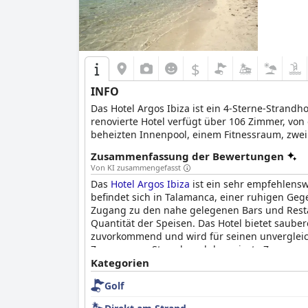
$
INFO
Das Hotel Argos Ibiza ist ein 4-Sterne-Strand
renovierte Hotel verfügt über 106 Zimmer, von
beheizten Innenpool, einem Fitnessraum, zwei
bietet das Hotel eine Reihe von Dienstleistunge
Zusammenfassung der Bewertungen
erholsamen Urlaub verbringen möchten, denn 
Von KI zusammengefasst
Das
Hotel Argos Ibiza
ist ein sehr empfehlensw
befindet sich in Talamanca, einer ruhigen Geg
Zugang zu den nahe gelegenen Bars und Restaur
Quantität der Speisen. Das Hotel bietet saube
zuvorkommend und wird für seinen unvergleich
Zugang zum Strand, und der private Zugang zum
Klassifizierung haben viele Gäste das
Kategorien
Hotel Arg
Golf