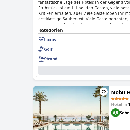
fantastische Lage des Hotels in der Gegend 
Frühstück ist ein Hit bei den Gästen, viele be
Kritiken erhalten, aber viele Gäste loben ihr
erstklassige Sauberkeit. Viele Gäste berichte
hervorragenden Kundenservice gelobt und von d
tollen Poolatmosphäre und Energie und die Pa
Kategorien
Kommentare gibt. Obwohl einige Bewertungen d
Luxus
Einrichtungen und den außergewöhnlichen Servi
mit seinem außergewöhnlichen Design und den
Golf
Strand
Nobu H
Hotel in
Sehr
8,5