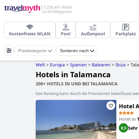
7,258,491 Hotels
in 60 Kategorien
Kostenfreies WLAN
Pool
Außenpool
Parkplatz
Preiskategorie
Sortieren nach
Welt
>
Europa
>
Spanien
>
Balearen
>
Ibiza
>
Tal
Hotels in Talamanca
200+ HOTELS IN UND BEI TALAMANCA
Das Ranking kann durch die Provisionen beeinflusst werd
Hotel A
Hotel in
Sehr
8,5