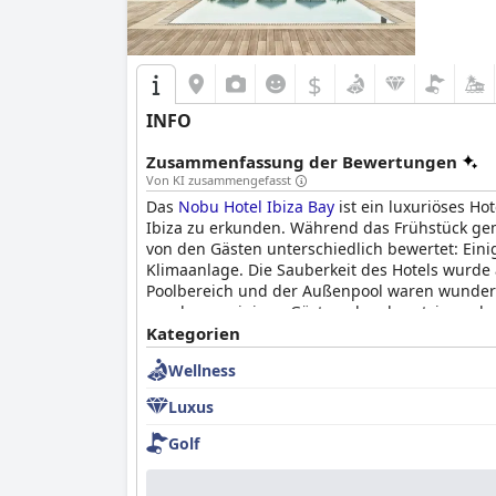
$
INFO
Zusammenfassung der Bewertungen
Von KI zusammengefasst
Das
Nobu Hotel Ibiza Bay
ist ein luxuriöses H
Ibiza zu erkunden. Während das Frühstück gem
von den Gästen unterschiedlich bewertet: Eini
Klimaanlage. Die Sauberkeit des Hotels wurde 
Poolbereich und der Außenpool waren wunder
wurde von einigen Gästen als schmutzig und 
auch wenn der Lärmpegel höher sein könnte al
Kategorien
vielleicht etwas teuer ist.
Wellness
Luxus
Golf