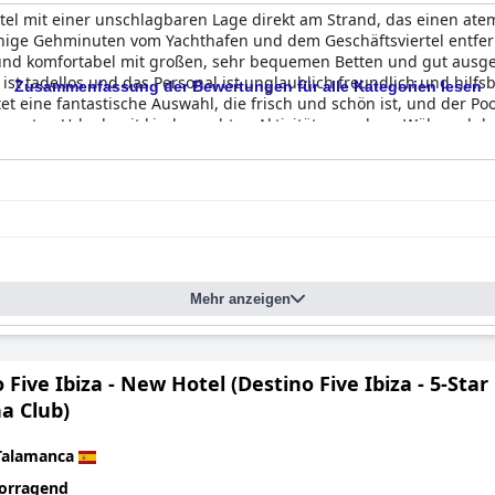
otel mit einer unschlagbaren Lage direkt am Strand, das einen at
enige Gehminuten vom Yachthafen und dem Geschäftsviertel entfernt
und komfortabel mit großen, sehr bequemen Betten und gut ausge
ist tadellos und das Personal ist unglaublich freundlich und hilfsb
Zusammenfassung der Bewertungen für alle Kategorien lesen
et eine fantastische Auswahl, die frisch und schön ist, und der P
ntspannten Urlaub mit kindgerechten Aktivitäten suchen. Während 
n, die einen Besuch planen. Alles in allem ist das
Hotel Simbad Ibiz
eine gute Wahl für einen erschwinglichen Aufenthalt auf dieser sc
Mehr anzeigen
 Five Ibiza - New Hotel (Destino Five Ibiza - 5-Sta
a Club)
Talamanca
orragend