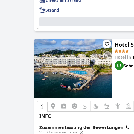
Direkt am Strand
Strand
Hotel 
Hotel in
Sehr
8,5
$
INFO
Zusammenfassung der Bewertungen
Von KI zusammengefasst