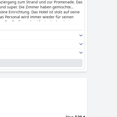
paziergang zum Strand und zur Promenade. Das
et und super. Die Zimmer haben gemischte
ne Einrichtung. Das Hotel ist stolz auf seine
Das Personal wird immer wieder für seinen
 Der Poolbereich ist fantastisch mit einer
 bequem, auch wenn es einige negative
ben die meisten Gäste die hervorragenden
kunft suchen, ist das
Ocean Drive Talamanca
ssige Wahl.