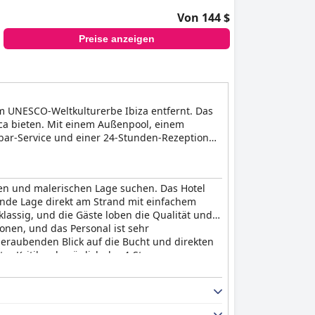
Von 144 $
Preise anzeigen
om UNESCO-Weltkulturerbe Ibiza entfernt. Das
nca bieten. Mit einem Außenpool, einem
bar-Service und einer 24-Stunden-Rezeption
 Ibiza ist ideal für alle, die einen
g entfernt.
gen und malerischen Lage suchen. Das Hotel
ende Lage direkt am Strand mit einfachem
lassig, und die Gäste loben die Qualität und
onen, und das Personal ist sehr
eraubenden Blick auf die Bucht und direkten
er Kritiken bezüglich der 4-Sterne-
ssen mehr als gerecht wird.