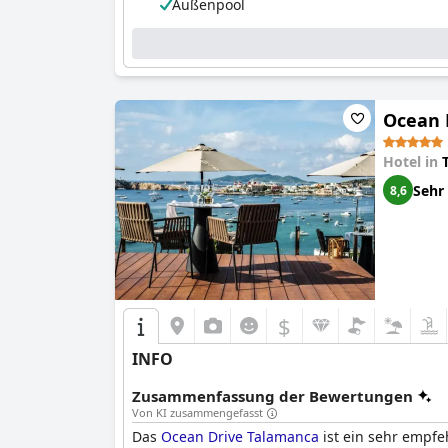
Außenpool
Ocean 
Hotel in
Sehr
8,6
$
INFO
Zusammenfassung der Bewertungen
Von KI zusammengefasst
Das
Ocean Drive Talamanca
ist ein sehr empfe