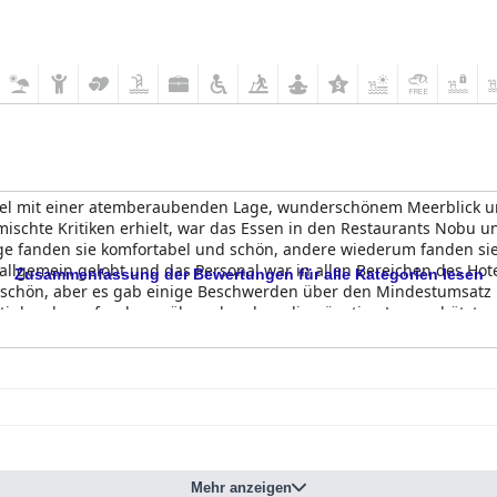
otel mit einer atemberaubenden Lage, wunderschönem Meerblick un
ischte Kritiken erhielt, war das Essen in den Restaurants Nobu
ge fanden sie komfortabel und schön, andere wiederum fanden sie
allgemein gelobt und das Personal war in allen Bereichen des Hot
Zusammenfassung der Bewertungen für alle Kategorien lesen
schön, aber es gab einige Beschwerden über den Mindestumsatz 
stinkend empfunden, während andere die günstige Lage schätzten
s gewünscht. Letztendlich bietet das
Nobu Hotel Ibiza Bay
ein auß
Mehr anzeigen