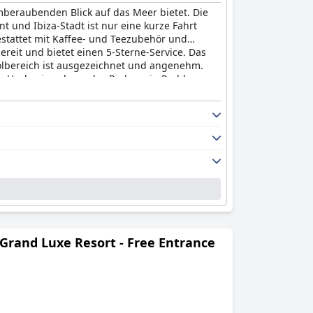
emberaubenden Blick auf das Meer bietet. Die
 und Ibiza-Stadt ist nur eine kurze Fahrt
stattet mit Kaffee- und Teezubehör und
ereit und bietet einen 5-Sterne-Service. Das
oolbereich ist ausgezeichnet und angenehm.
der Hochsaison kann das Parken ein Problem
a
ein perfektes, modernes Hotel mit 4 Sternen,
hönen Insel ist.
r Grand Luxe Resort - Free Entrance