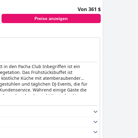
Von 361 $
Preise anzeigen
itt in den Pacha Club Inbegriffen ist ein
getation. Das Frühstücksbuffet ist
e köstliche Küche mit atemberaubender
estühlen und täglichen DJ-Events, die für
Kundenservice. Während einige Gäste die
mberaubenden Aussicht beeindruckt.
Pacha Club)
ein Muss für jeden, der einen