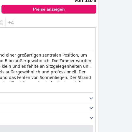
Von 520 $
Preise anzeigen
+4
d einer großartigen zentralen Position, um
 und Bibo außergewöhnlich. Die Zimmer wurden
 klein und es fehlte an Sitzgelegenheiten und
els außergewöhnlich und professionell. Der
und das Fehlen von Sonnenliegen. Der Strand
. Familien können den Aufenthalt genießen,
ergewöhnliches Luxuserlebnis, auch wenn es