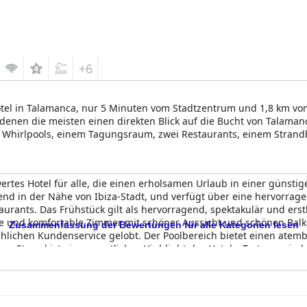
+6
hotel in Talamanca, nur 5 Minuten vom Stadtzentrum und 1,8 km v
 denen die meisten einen direkten Blick auf die Bucht von Talama
 Whirlpools, einem Tagungsraum, zwei Restaurants, einem Strand
n, die den Bedürfnissen aller Gäste gerecht werden. Das Hotel Argos
die Buchten von Talamanca und Ibiza sind nur einen Katzensprun
ertes Hotel für alle, die einen erholsamen Urlaub in einer günsti
end in der Nähe von Ibiza-Stadt, und verfügt über eine hervorrag
ants. Das Frühstück gilt als hervorragend, spektakulär und erstk
re und komfortable Zimmer mit schöner Aussicht und schönen Balk
Zusammenfassung der Bewertungen für alle Kategorien lesen
lichen Kundenservice gelobt. Der Poolbereich bietet einen atemb
 Strand ist ein wesentliches Highlight des Hotels. Trotz gemischt
os Ibiza
als ein anständiges Hotel empfunden, das ihren Bedürfni