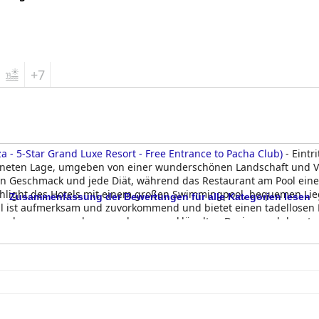
+7
iza - 5-Star Grand Luxe Resort - Free Entrance to Pacha Club)
- Eintr
chneten Lage, umgeben von einer wunderschönen Landschaft und Ve
en Geschmack und jede Diät, während das Restaurant am Pool ein
Highlight des Hotels mit einem großen Swimmingpool, bequemen Lieg
Zusammenfassung der Bewertungen für alle Kategorien lesen
al ist aufmerksam und zuvorkommend und bietet einen tadellosen 
anden, waren andere von dem ausgeklügelten Design und der ate
l (Destino Five Ibiza - 5-Star Grand Luxe Resort - Free Entrance to 
biza verbringen möchte.