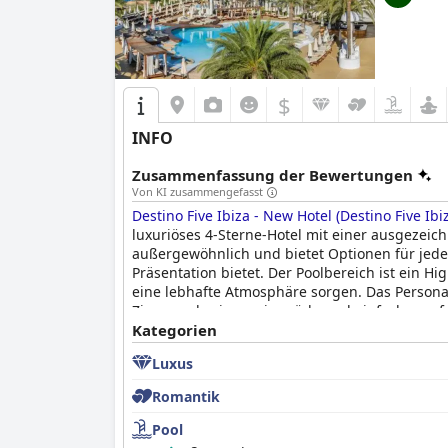
$
INFO
Zusammenfassung der Bewertungen
Von KI zusammengefasst
Destino Five Ibiza - New Hotel (Destino Five Ib
luxuriöses 4-Sterne-Hotel mit einer ausgezei
außergewöhnlich und bietet Optionen für jed
Präsentation bietet. Der Poolbereich ist ein 
eine lebhafte Atmosphäre sorgen. Das Person
Zimmer als ein wenig müde und einfach empf
Insgesamt ist das
Kategorien
Destino Five Ibiza - New Hote
unvergesslichen und stressfreien Urlaub auf I
Luxus
Romantik
Pool