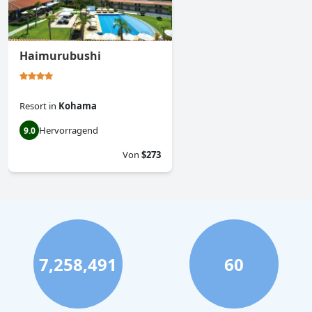
Haimurubushi
Resort
in
Kohama
Hervorragend
9.0
Von
$273
7,258,491
60