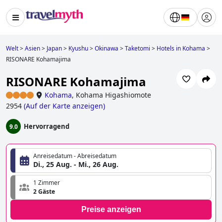
Welt
>
Asien
>
Japan
>
Kyushu
>
Okinawa
>
Taketomi
>
Hotels in Kohama
>
RISONARE Kohamajima
RISONARE Kohamajima
Kohama
,
Kohama Higashiomote
2954
(
Auf der Karte anzeigen
)
Hervorragend
9.0
Anreisedatum - Abreisedatum
Di., 25 Aug. - Mi., 26 Aug.
1 Zimmer
2 Gäste
Preise anzeigen