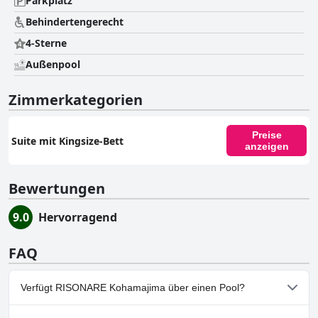
Parkplatz
Behindertengerecht
4-Sterne
Außenpool
Zimmerkategorien
Preise
Suite mit Kingsize-Bett
anzeigen
Bewertungen
9.0
Hervorragend
FAQ
Verfügt RISONARE Kohamajima über einen Pool?
Ja, RISONARE Kohamajima hat Pools, die zu einer oder mehreren