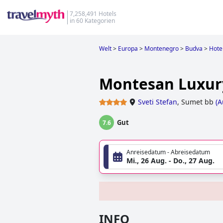
7,258,491 Hotels
in 60 Kategorien
Welt
>
Europa
>
Montenegro
>
Budva
>
Hotel
Montesan Luxury
Sveti Stefan
,
Sumet bb
(
A
Gut
7.6
Anreisedatum - Abreisedatum
Mi., 26 Aug. - Do., 27 Aug.
INFO