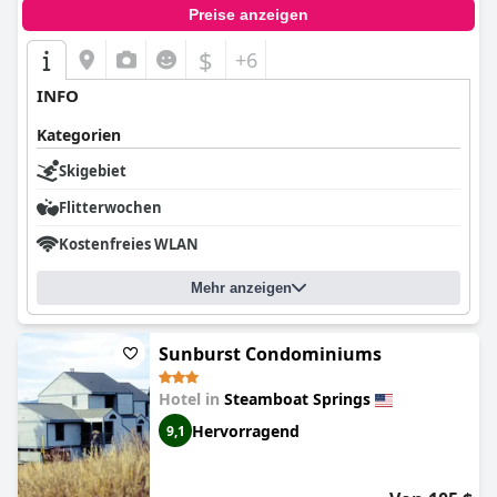
Preise anzeigen
$
+6
INFO
Kategorien
Skigebiet
Flitterwochen
Kostenfreies WLAN
Mehr anzeigen
Sunburst Condominiums
Hotel in
Steamboat Springs
Hervorragend
9,1