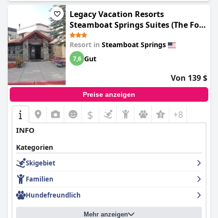
Legacy Vacation Resorts
Steamboat Springs Suites (The Fold
Hotels Steamboat Springs)
Resort in
Steamboat Springs
Gut
7,6
Von 139 $
Preise anzeigen
$
+8
INFO
Kategorien
Skigebiet
Familien
Hundefreundlich
Mehr anzeigen