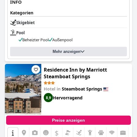
INFO
Kategorien
Skigebiet
Pool
Beheizter Pool
Außenpool
Mehr anzeigen
Residence Inn by Marriott
Steamboat Springs
Hotel in
Steamboat Springs
Hervorragend
8,9
Preise anzeigen
$