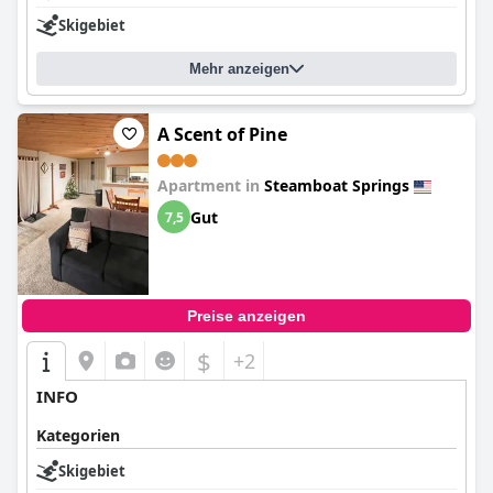
Skigebiet
Mehr anzeigen
A Scent of Pine
Apartment in
Steamboat Springs
Gut
7,5
Preise anzeigen
$
+2
INFO
Kategorien
Skigebiet