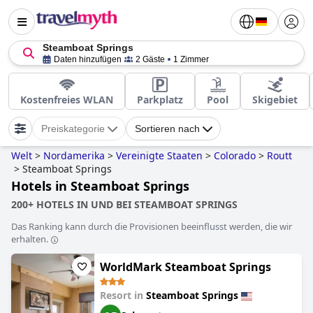
Steamboat Springs
Daten hinzufügen
2 Gäste
1 Zimmer
Kostenfreies WLAN
Parkplatz
Pool
Skigebiet
Preiskategorie
Sortieren nach
Welt
>
Nordamerika
>
Vereinigte Staaten
>
Colorado
>
Routt
>
Steamboat Springs
Hotels in Steamboat Springs
200+ HOTELS IN UND BEI STEAMBOAT SPRINGS
Das Ranking kann durch die Provisionen beeinflusst werden, die wir
erhalten.
WorldMark Steamboat Springs
Resort in
Steamboat Springs