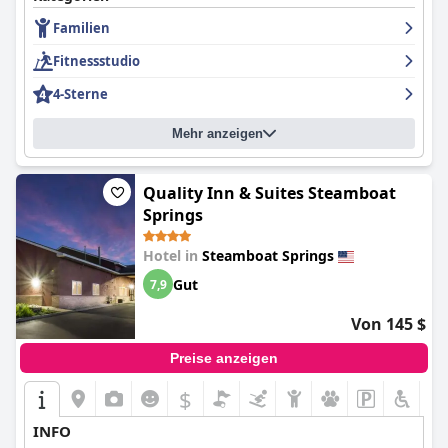
Familien
Fitnessstudio
4-Sterne
Mehr anzeigen
Quality Inn & Suites Steamboat
Springs
Hotel in
Steamboat Springs
Gut
7,9
Von 145 $
Preise anzeigen
$
INFO