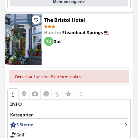
Mehr anzeigen
The Bristol Hotel
Hotel in
Steamboat Springs
Gut
7,5
Derzeit auf unserer Plattform inaktiv.
$
+6
INFO
Kategorien
3-Sterne
Golf