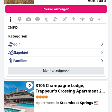
Von 105 $
Preise anzeigen
$
+1
INFO
Kategorien
Golf
Skigebiet
Familien
Mehr anzeigen
3106 Champagne Lodge,
Trappeur's Crossing Apartment 2
SimplySteamboat
Apartment in
Steamboat Springs
0.0