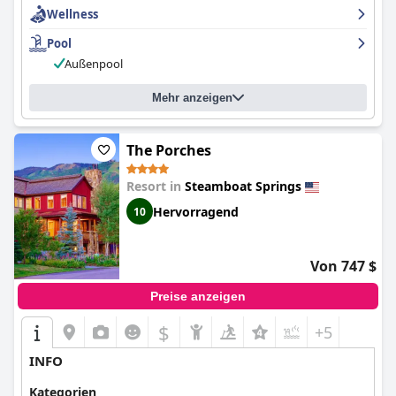
Wellness
Pool
Außenpool
Mehr anzeigen
The Porches
Resort in
Steamboat Springs
Hervorragend
10
Von 747 $
Preise anzeigen
$
+5
INFO
Kategorien