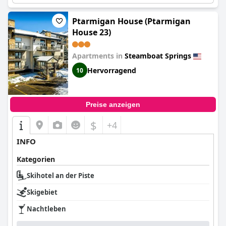
Ptarmigan House (Ptarmigan
House 23)
Apartments in
Steamboat Springs
Hervorragend
10
Preise anzeigen
$
+4
INFO
Kategorien
Skihotel an der Piste
Skigebiet
Nachtleben