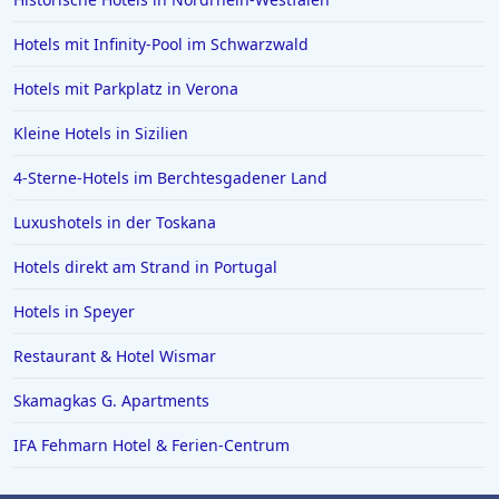
Hotels in St. Moritz
Hotels mit Infinity-Pool im Schwarzwald
Hotels in Reichenau
Hotels mit Parkplatz in Verona
Hotels auf Skiathos
Hotels in Celle
Kleine Hotels in Sizilien
Hotels in NRW
4-Sterne-Hotels im Berchtesgadener Land
Hotels in Portofino
Luxushotels in der Toskana
Hotels in der Metropole Bangkok
Hotels direkt am Strand in Portugal
Hotels in Giesen
Hotels in Speyer
Hotels in Beverly Hills
Hotels in Donauwörth
Restaurant & Hotel Wismar
Hotels in Florenz
Skamagkas G. Apartments
Hotels in Sizilien
IFA Fehmarn Hotel & Ferien-Centrum
Hotels in Tirol