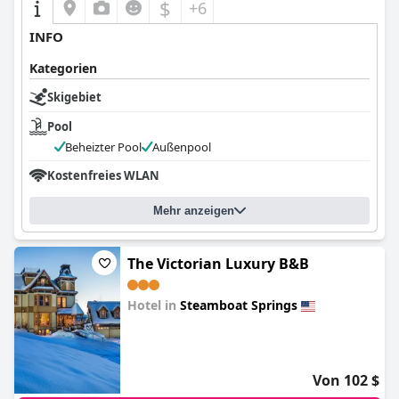
$
+6
INFO
Kategorien
Skigebiet
Pool
Beheizter Pool
Außenpool
Kostenfreies WLAN
Mehr anzeigen
The Victorian Luxury B&B
Hotel in
Steamboat Springs
0.0
Von 102 $