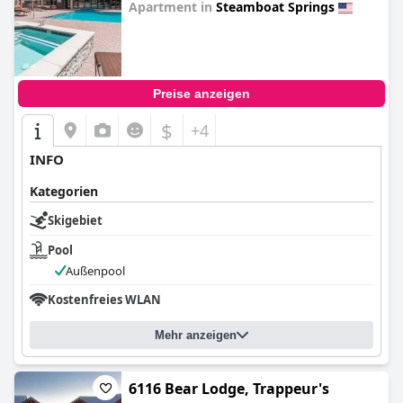
Apartment in
Steamboat Springs
0.0
Preise anzeigen
$
+4
INFO
Kategorien
Skigebiet
Pool
Außenpool
Kostenfreies WLAN
Mehr anzeigen
6116 Bear Lodge, Trappeur's