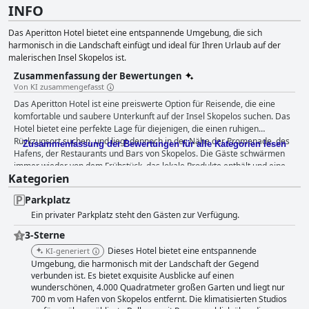
INFO
Das Aperitton Hotel bietet eine entspannende Umgebung, die sich
harmonisch in die Landschaft einfügt und ideal für Ihren Urlaub auf der
malerischen Insel Skopelos ist.
Zusammenfassung der Bewertungen
Von KI zusammengefasst
Das Aperitton Hotel ist eine preiswerte Option für Reisende, die eine
komfortable und saubere Unterkunft auf der Insel Skopelos suchen. Das
Hotel bietet eine perfekte Lage für diejenigen, die einen ruhigen
Rückzugsort suchen, und liegt dennoch in der Nähe der Promenade, des
Zusammenfassung der Bewertungen für alle Kategorien lesen
Hafens, der Restaurants und Bars von Skopelos. Die Gäste schwärmen
immer wieder von dem Frühstück, das lokale Produkte enthält und eine
Kategorien
große Auswahl an Speisen bereithält. Die sehr komfortablen und
geräumigen Zimmer des Hotels gehören zu den saubersten und
Parkplatz
geräumigsten, die die Gäste auf ihren Reisen kennengelernt haben, und
Ein privater Parkplatz steht den Gästen zur Verfügung.
bieten vom Balkon aus einen herrlichen Blick auf das Meer und die
Berge. Das Aperitton Hotel rühmt sich auch einer außergewöhnlichen
3-Sterne
Sauberkeit. Die Gäste loben die makellosen Zimmer und die strahlend
Dieses Hotel bietet eine entspannende
KI-generiert
weißen Laken und Handtücher des Hotels. Das Personal ist wirklich
Umgebung, die harmonisch mit der Landschaft der Gegend
außergewöhnlich und viele Gäste loben seine Freundlichkeit und
verbunden ist. Es bietet exquisite Ausblicke auf einen
Hilfsbereitschaft. Der Außenpool des Hotels ist ein absolutes Muss
wunderschönen, 4.000 Quadratmeter großen Garten und liegt nur
während Ihres Aufenthalts. Gäste beschreiben ihn als erstaunlich, schön
700 m vom Hafen von Skopelos entfernt. Die klimatisierten Studios
und perfekt für ein erfrischendes Bad oder einen gemütlichen Drink am