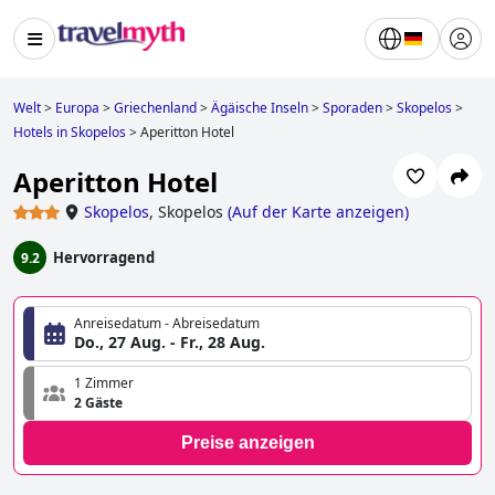
Welt
>
Europa
>
Griechenland
>
Ägäische Inseln
>
Sporaden
>
Skopelos
>
Hotels in Skopelos
>
Aperitton Hotel
Aperitton Hotel
Skopelos
,
Skopelos
(
Auf der Karte anzeigen
)
Hervorragend
9.2
Anreisedatum - Abreisedatum
Do., 27 Aug. - Fr., 28 Aug.
1 Zimmer
2 Gäste
Preise anzeigen