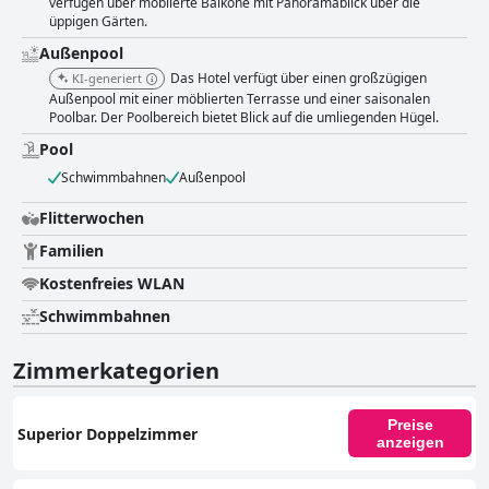
verfügen über möblierte Balkone mit Panoramablick über die
Nachmittag. Alles in allem ist das Aperitton Hotel ein elegantes,
üppigen Gärten.
sympathisches und perfektes Hotel mit einem Sauberkeitsgrad, der über
jeden Zweifel erhaben ist.
Außenpool
Das Hotel verfügt über einen großzügigen
KI-generiert
Außenpool mit einer möblierten Terrasse und einer saisonalen
Poolbar. Der Poolbereich bietet Blick auf die umliegenden Hügel.
Pool
Schwimmbahnen
Außenpool
Flitterwochen
Familien
Kostenfreies WLAN
Schwimmbahnen
Zimmerkategorien
Preise
Superior Doppelzimmer
anzeigen