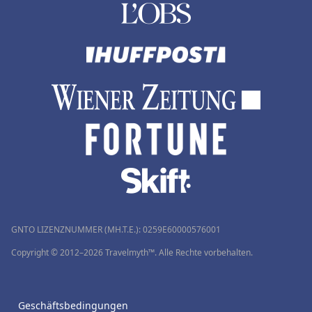
GNTO LIZENZNUMMER (MH.T.E.): 0259Ε60000576001
Copyright © 2012–2026 Travelmyth™. Alle Rechte vorbehalten.
Geschäftsbedingungen