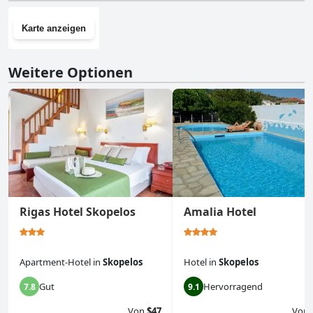
Karte anzeigen
Weitere Optionen
Rigas Hotel Skopelos
Amalia Hotel
Apartment-Hotel
in
Skopelos
Hotel
in
Skopelos
Gut
Hervorragend
7.8
9.1
Von
$47
Von