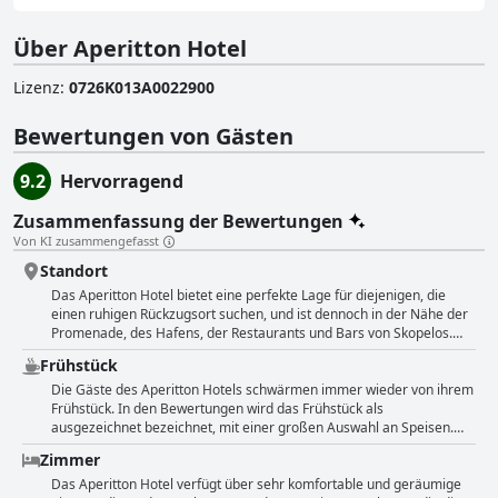
Über Aperitton Hotel
Lizenz
:
0726K013A0022900
Bewertungen von Gästen
9.2
Hervorragend
Zusammenfassung der Bewertungen
Von KI zusammengefasst
Standort
Das Aperitton Hotel bietet eine perfekte Lage für diejenigen, die
einen ruhigen Rückzugsort suchen, und ist dennoch in der Nähe der
Promenade, des Hafens, der Restaurants und Bars von Skopelos.
Von diesem guten Ausgangspunkt aus können die Gäste die Strände
Frühstück
der Insel leicht erkunden. Das Hotel ist nur einen kurzen
Spaziergang von der Stadt entfernt und bietet eine herrliche
Die Gäste des Aperitton Hotels schwärmen immer wieder von ihrem
Aussicht, so dass es eine ausgezeichnete Lage für diejenigen ist, die
Frühstück. In den Bewertungen wird das Frühstück als
es vorziehen, abseits der belebten Straßen zu sein. Obwohl einige
ausgezeichnet bezeichnet, mit einer großen Auswahl an Speisen.
Gäste den Weg vom Hafen bergauf als schwierig empfanden,
Einige Gäste heben die atemberaubende Aussicht auf die Berge
Zimmer
schätzten sie die fantastische Lage des Hotels, das mit dem Auto
hervor, während sie ihr kontinentales Frühstück genießen. Das
leicht zu erreichen ist. Insgesamt bietet das Aperitton Hotel eine
Frühstück umfasst lokale Produkte wie Käsekuchen von Skopelos
Das Aperitton Hotel verfügt über sehr komfortable und geräumige