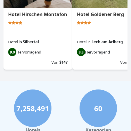
Hotel Hirschen Montafon
Hotel Goldener Berg
Hotel
in
Silbertal
Hotel
in
Lech am Arlberg
Hervorragend
Hervorragend
9.0
8.8
Von
$147
Von
$
7,258,491
60
Hotels
Kategorien