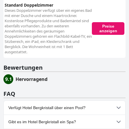
Standard Doppelzimmer
Dieses Doppelzimmer verfügt über ein eigenes Bad
mit einer Dusche und einem Haartrockner.
Kostenlose Pflegeprodukte und Bademäntel sind
ebenfalls vorhanden. Zu den weiteren
Preise
anzeigen
Annehmlichkeiten des geräumigen
Doppelzimmers gehören ein Flachbild-Kabel-TV, ein
Sitzbereich, ein iPad, ein Kleiderschrank und
Bergblick. Die Wohneinheit ist mit 1 Bett
ausgestattet.
Bewertungen
9.1
Hervorragend
FAQ
Verfügt Hotel Bergkristall über einen Pool?
Ja, Hotel Bergkristall hat Pools, die zu einer oder mehreren der
Gibt es im Hotel Bergkristall ein Spa?
folgenden Kategorien gehören: Hallenbad, Außenpool.