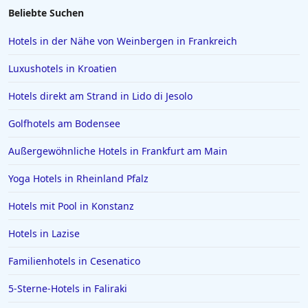
Hotels in Soest
Beliebte Suchen
Hotels in Emden
Hotels in der Nähe von Weinbergen in Frankreich
Hotels in Jena
Luxushotels in Kroatien
Hotels in St. Moritz
Hotels direkt am Strand in Lido di Jesolo
Hotels in Reichenau
Golfhotels am Bodensee
Hotels auf Skiathos
Hotels in Celle
Außergewöhnliche Hotels in Frankfurt am Main
Hotels in NRW
Yoga Hotels in Rheinland Pfalz
Hotels in Portofino
Hotels mit Pool in Konstanz
Hotels in der Metropole Bangkok
Hotels in Lazise
Hotels in Giesen
Familienhotels in Cesenatico
Hotels in Beverly Hills
Hotels in Donauwörth
5-Sterne-Hotels in Faliraki