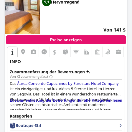
Hervorragend
9,1
Von 141 $
Preise anzeigen
$
INFO
Zusammenfassung der Bewertungen
Von KI zusammengefasst
Das
Áurea Convento Capuchinos by Eurostars Hotel Company
ist ein einzigartiges und luxuriöses 5-Sterne-Hotel im Herzen
von Segovia. Das Hotel ist in einem wunderschön restaurierten
Kloster aus dem 16. Jahrhundert untergebracht und bietet
Zusammenfassung der Bewertungen für alle Kategorien lesen
seinen Gästen ein historisches Ambiente mit modernen
Annehmlichkeiten. Jahrhundert untergebracht und bietet
seinen Gästen ein historisches Ambiente mit modernen
Kategorien
Annehmlichkeiten. Die Lage des Hotels ist ausgezeichnet, da alle
Boutique-Stil
wichtigen Sehenswürdigkeiten der Stadt leicht zu erreichen
sind. Die Zimmer sind geräumig, komfortabel und gut