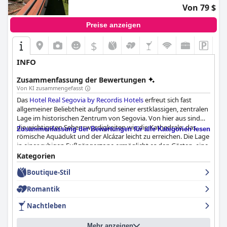
Von 79 $
Preise anzeigen
$
INFO
Zusammenfassung der Bewertungen
Von KI zusammengefasst
Das
Hotel Real Segovia by Recordis Hotels
erfreut sich fast
allgemeiner Beliebtheit aufgrund seiner erstklassigen, zentralen
Lage im historischen Zentrum von Segovia. Von hier aus sind
die wichtigsten Sehenswürdigkeiten wie die Kathedrale, das
Zusammenfassung der Bewertungen für alle Kategorien lesen
römische Aquädukt und der Alcázar leicht zu erreichen. Die Lage
in einer ruhigen Fußgängerzone ermöglicht es den Gästen, eine
ruhige Umgebung zu genießen und gleichzeitig in der Nähe von
Kategorien
bezaubernden Straßen, Geschäften und Restaurants zu sein. Die
Boutique-Stil
fantastische Aussicht von einigen Zimmern und der
Dachterrasse tragen zu seiner Attraktivität bei und machen es
Romantik
zu einem ausgezeichneten Ausgangspunkt, um Segovias reiche
Geschichte und Kultur zu erkunden.
Nachtleben
Das Hotel bietet ein durchweg positives Frühstückserlebnis,
Mehr anzeigen