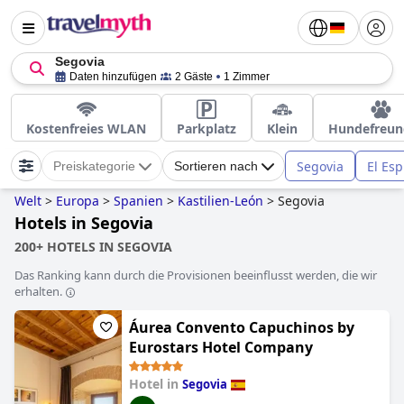
Segovia
Daten hinzufügen
2 Gäste
1 Zimmer
Kostenfreies WLAN
Parkplatz
Klein
Hundefreun
Segovia
El Esp
Preiskategorie
Sortieren nach
Welt
>
Europa
>
Spanien
>
Kastilien-León
>
Segovia
Hotels in Segovia
200+ HOTELS IN SEGOVIA
Das Ranking kann durch die Provisionen beeinflusst werden, die wir
erhalten.
Áurea Convento Capuchinos by
Eurostars Hotel Company
Hotel in
Segovia