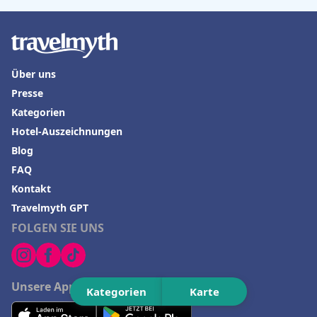
Hotels in Florenz
Hotels in Sizilien
Hotels in Tirol
Über uns
Hotels in Ratzeburg
Presse
Hotels in Valencia
Kategorien
Hotel-Auszeichnungen
Blog
FAQ
Kontakt
Travelmyth GPT
FOLGEN SIE UNS
Unsere App herunterladen
Kategorien
Karte