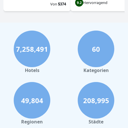
Hervorragend
9.2
Von
$374
7,258,491
60
Hotels
Kategorien
49,804
208,995
Regionen
Städte