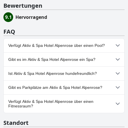
Bewertungen
9.1
Hervorragend
FAQ
Verfügt Aktiv & Spa Hotel Alpenrose über einen Pool?
Ja, Aktiv & Spa Hotel Alpenrose hat Pools, die zu einer oder
Gibt es im Aktiv & Spa Hotel Alpenrose ein Spa?
mehreren der folgenden Kategorien gehören: Hallenbad,
Außenpool.
Ja, es gibt ein Spa im Aktiv & Spa Hotel Alpenrose.
Ist Aktiv & Spa Hotel Alpenrose hundefreundlich?
Ja, Aktiv & Spa Hotel Alpenrose heißt Hunde willkommen.
Gibt es Parkplätze am Aktiv & Spa Hotel Alpenrose?
Ja, Parkmöglichkeiten sind im Aktiv & Spa Hotel Alpenrose
Verfügt Aktiv & Spa Hotel Alpenrose über einen
vorhanden.
Fitnessraum?
Ja, Aktiv & Spa Hotel Alpenrose hat einen Fitnessraum.
Standort