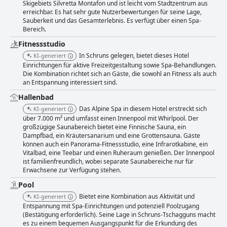
Skigebiets Silvretta Montafon und ist leicht vom Stadtzentrum aus
erreichbar. Es hat sehr gute Nutzerbewertungen für seine Lage,
Sauberkeit und das Gesamterlebnis. Es verfügt über einen Spa-
Bereich.
Fitnessstudio
In Schruns gelegen, bietet dieses Hotel
KI-generiert
Einrichtungen für aktive Freizeitgestaltung sowie Spa-Behandlungen.
Die Kombination richtet sich an Gäste, die sowohl an Fitness als auch
an Entspannung interessiert sind.
Hallenbad
Das Alpine Spa in diesem Hotel erstreckt sich
KI-generiert
über 7.000 m² und umfasst einen Innenpool mit Whirlpool. Der
großzügige Saunabereich bietet eine Finnische Sauna, ein
Dampfbad, ein Kräutersanarium und eine Grottensauna. Gäste
können auch ein Panorama-Fitnessstudio, eine Infrarotkabine, ein
Vitalbad, eine Teebar und einen Ruheraum genießen. Der Innenpool
ist familienfreundlich, wobei separate Saunabereiche nur für
Erwachsene zur Verfügung stehen.
Pool
Bietet eine Kombination aus Aktivität und
KI-generiert
Entspannung mit Spa-Einrichtungen und potenziell Poolzugang
(Bestätigung erforderlich). Seine Lage in Schruns-Tschagguns macht
es zu einem bequemen Ausgangspunkt für die Erkundung des