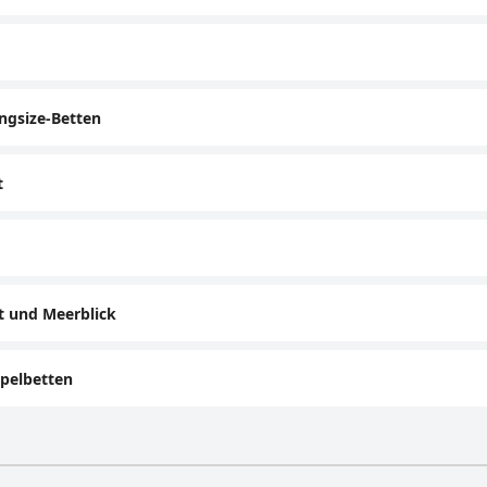
ingsize-Betten
t
t und Meerblick
pelbetten