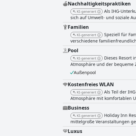
Nachhaltigkeitspraktiken
Als IHG-Unterku
KI-generiert
sich auf Umwelt- und soziale A
Familien
Speziell für Fa
KI-generiert
verschiedene familienfreundlich
Pool
Dieses Resort i
KI-generiert
Atmosphäre und der bequeme Zu
Außenpool
Kostenfreies WLAN
Als Teil der IH
KI-generiert
Atmosphäre mit komfortablen U
Business
Holiday Inn Res
KI-generiert
mittelgroße Veranstaltungen ge
Luxus