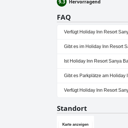
9.3
Hervorragend
FAQ
Verfügt Holiday Inn Resort San
Ja, Holiday Inn Resort Sanya 
Gibt es im Holiday Inn Resort 
Außenpool.
Nein, ein Spa ist im Holiday I
Ist Holiday Inn Resort Sanya B
Nein, Holiday Inn Resort Sany
Gibt es Parkplätze am Holiday
Ja, Parkmöglichkeiten sind im
Verfügt Holiday Inn Resort Sa
Ja, Holiday Inn Resort Sanya B
Standort
Karte anzeigen