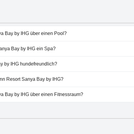
ya Bay by IHG über einen Pool?
Bay by IHG hat Pools, die zu einer oder mehreren der folge
Sanya Bay by IHG ein Spa?
nn Resort Sanya Bay by IHG nicht vorhanden.
ay by IHG hundefreundlich?
a Bay by IHG erlaubt keine Hunde.
 Inn Resort Sanya Bay by IHG?
 Holiday Inn Resort Sanya Bay by IHG vorhanden.
nya Bay by IHG über einen Fitnessraum?
ay by IHG hat einen Fitnessraum.