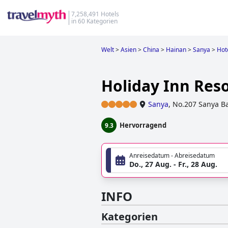
7,258,491 Hotels
in 60 Kategorien
Welt
>
Asien
>
China
>
Hainan
>
Sanya
>
Hot
Holiday Inn Res
Sanya
,
No.207 Sanya B
Hervorragend
9.3
Anreisedatum - Abreisedatum
Do., 27 Aug. - Fr., 28 Aug.
INFO
Kategorien