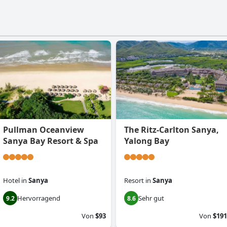
Pullman Oceanview
The Ritz-Carlton Sanya,
Sanya Bay Resort & Spa
Yalong Bay
Hotel
in
Sanya
Resort
in
Sanya
Hervorragend
Sehr gut
9.2
8.6
Von
$93
Von
$191