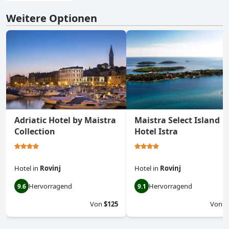
Weitere Optionen
Adriatic Hotel by Maistra
Maistra Select Island
Collection
Hotel Istra
Hotel
in
Rovinj
Hotel
in
Rovinj
Hervorragend
Hervorragend
9.6
9.1
Von
$125
Von
$