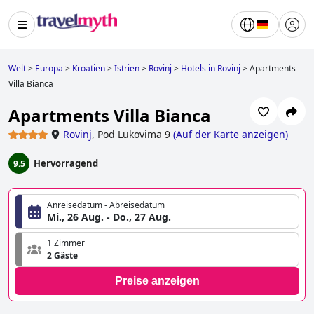
Welt
>
Europa
>
Kroatien
>
Istrien
>
Rovinj
>
Hotels in Rovinj
>
Apartments
Villa Bianca
Apartments Villa Bianca
Rovinj
,
Pod Lukovima 9
(
Auf der Karte anzeigen
)
Hervorragend
9.5
Anreisedatum - Abreisedatum
Mi., 26 Aug. - Do., 27 Aug.
1 Zimmer
2 Gäste
Preise anzeigen