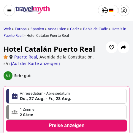
Welt
>
Europa
>
Spanien
>
Andalusien
>
Cadiz
>
Bahia de Cadiz
>
Hotels in
Puerto Real
>
Hotel Catalán Puerto Real
Hotel Catalán Puerto Real
Puerto Real
,
Avenida de la Constitución,
s/n
(
Auf der Karte anzeigen
)
Sehr gut
8.1
Anreisedatum - Abreisedatum
Do., 27 Aug. - Fr., 28 Aug.
1 Zimmer
2 Gäste
Preise anzeigen