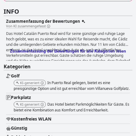
INFO
Zusammenfassung der Bewertungen
Von KI zusammengefasst
Das Hotel Catalán Puerto Real wird für seine günstige und ruhige Lage
hoch gelobt, was es zu einer idealen Wahl für Reisende macht, die Cádiz
und die umliegenden Gebiete erkunden möchten. Nur 11 km von Cádiz
entfernt, ist das Hotel sowohl mit dem Auto als auch mit öffentlichen
Zusammenfassung der Bewertungen für alle Kategorien lesen
Verkehrsmitteln gut erreichbar. Gäste schätzen die ruhige Umgebung
und die Nähe zu wichtigen Einrichtungen wie der Autobahn, dem Bahnhof
Kategorien
und einem spektakulären Park in der Nähe. Das Frühstückserlebnis im
Hotel wird im Allgemeinen gut aufgenommen, wobei die Gäste häufig die
Golf
Qualität und den Geschmack des Angebots loben. Die Gäste genießen
die hausgemachten Speisen in der hoteleigenen Cafeteria oder einem
In Puerto Real gelegen, bietet es eine
KI-generiert
nahegelegenen Restaurant, obwohl einige die begrenzte Auswahl und die
preisgünstige Option und ist gut erreichbar vom Villanueva Golfplatz.
Preisgestaltung bemängelten. Die positive Atmosphäre und der
Parkplatz
angenehme Service tragen zum Frühstückserlebnis bei. Das hoteleigene
Das Hotel bietet Parkmöglichkeiten für Gäste. Es
Restaurant, das gemischte Kritiken erhält, wird für sein schmackhaftes
KI-generiert
Essen und seine angemessenen Preise gelobt, wobei bestimmte Gerichte
bietet eine Kombination aus Komfort und Erreichbarkeit.
wie Schweinemedaillons positive Erwähnungen finden. Die
Kostenfreies WLAN
Servicequalität, insbesondere durch freundliches Personal wie Pepe,
trägt zur Attraktivität des Restaurants bei, obwohl einige Gäste die
Günstig
Qualität und die Preise des Abendessens als nicht ihren Erwartungen