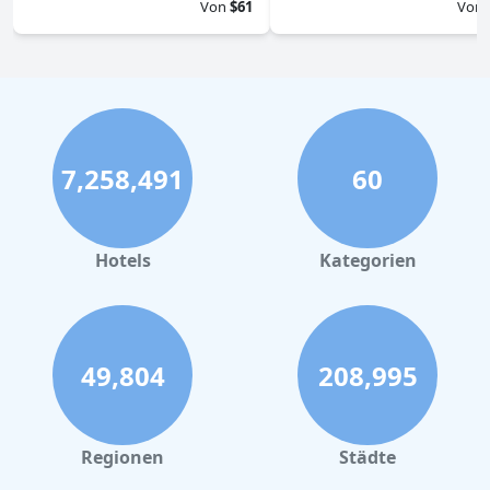
Von
$61
Von
7,258,491
60
Hotels
Kategorien
49,804
208,995
Regionen
Städte