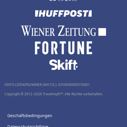
GNTO LIZENZNUMMER (MH.T.E.): 0259Ε60000576001
Copyright © 2012–2026 Travelmyth™. Alle Rechte vorbehalten.
Geschäftsbedingungen
Datenschutzrichtlinie