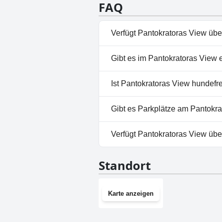
FAQ
Verfügt Pantokratoras View übe
Nein, Pantokratoras View hat 
Gibt es im Pantokratoras View 
Nein, ein Spa ist im Pantokra
Ist Pantokratoras View hundefr
Nein, Pantokratoras View erl
Gibt es Parkplätze am Pantokr
Nein, im Pantokratoras View g
Verfügt Pantokratoras View üb
Nein, Pantokratoras View hat 
Standort
Karte anzeigen