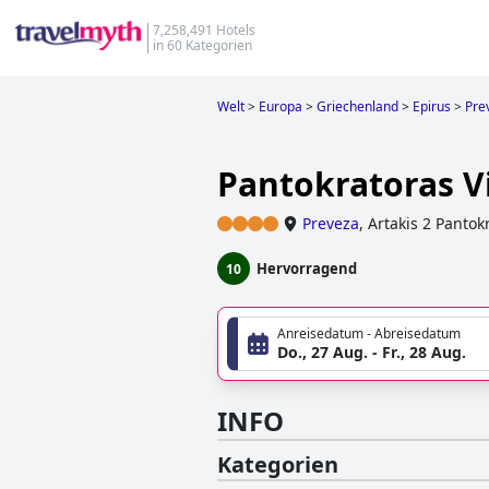
7,258,491 Hotels
in 60 Kategorien
Welt
>
Europa
>
Griechenland
>
Epirus
>
Pre
Pantokratoras V
Preveza
,
Artakis 2 Pantok
Hervorragend
10
Anreisedatum - Abreisedatum
Do., 27 Aug. - Fr., 28 Aug.
INFO
Kategorien