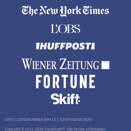
GNTO LIZENZNUMMER (MH.T.E.): 0259Ε60000576001
Copyright © 2012–2026 Travelmyth™. Alle Rechte vorbehalten.