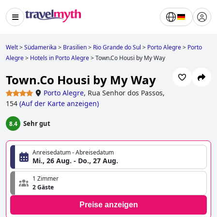
Welt
>
Südamerika
>
Brasilien
>
Rio Grande do Sul
>
Porto Alegre
>
Porto
Alegre
>
Hotels in Porto Alegre
>
Town.Co Housi by My Way
Town.Co Housi by My Way
Porto Alegre
,
Rua Senhor dos Passos,
154
(
Auf der Karte anzeigen
)
Sehr gut
8.4
Anreisedatum - Abreisedatum
Mi., 26 Aug. - Do., 27 Aug.
1 Zimmer
2 Gäste
Preise anzeigen