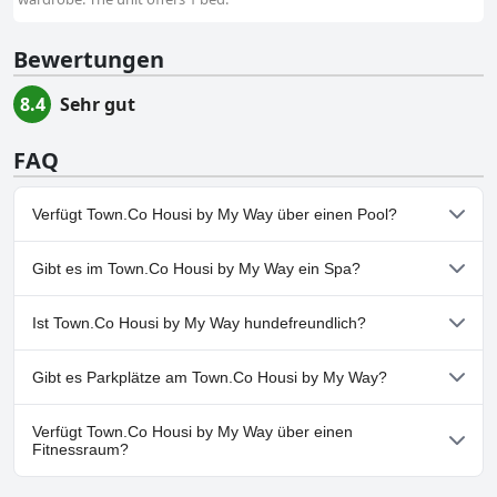
Bewertungen
8.4
Sehr gut
FAQ
Verfügt Town.Co Housi by My Way über einen Pool?
Ja, Town.Co Housi by My Way hat Pools, die zu einer oder
Gibt es im Town.Co Housi by My Way ein Spa?
mehreren der folgenden Kategorien gehören: Außenpool.
Nein, ein Spa ist im Town.Co Housi by My Way nicht vorhanden.
Ist Town.Co Housi by My Way hundefreundlich?
Nein, Town.Co Housi by My Way erlaubt keine Hunde.
Gibt es Parkplätze am Town.Co Housi by My Way?
Nein, im Town.Co Housi by My Way gibt es keine
Verfügt Town.Co Housi by My Way über einen
Parkmöglichkeiten.
Fitnessraum?
Nein, Town.Co Housi by My Way hat keinen Fitnessraum.