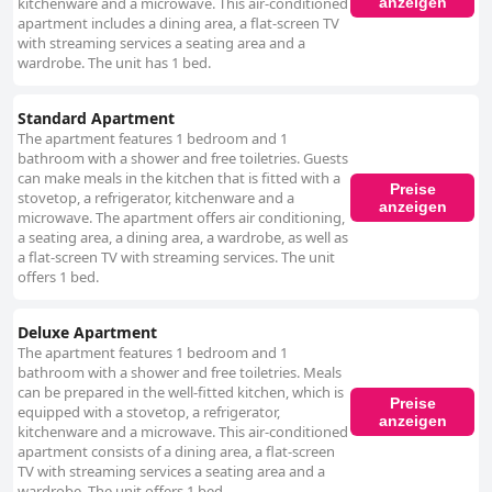
anzeigen
kitchenware and a microwave. This air-conditioned
apartment includes a dining area, a flat-screen TV
with streaming services a seating area and a
wardrobe. The unit has 1 bed.
Standard Apartment
The apartment features 1 bedroom and 1
bathroom with a shower and free toiletries. Guests
can make meals in the kitchen that is fitted with a
Preise
stovetop, a refrigerator, kitchenware and a
anzeigen
microwave. The apartment offers air conditioning,
a seating area, a dining area, a wardrobe, as well as
a flat-screen TV with streaming services. The unit
offers 1 bed.
Deluxe Apartment
The apartment features 1 bedroom and 1
bathroom with a shower and free toiletries. Meals
can be prepared in the well-fitted kitchen, which is
Preise
equipped with a stovetop, a refrigerator,
anzeigen
kitchenware and a microwave. This air-conditioned
apartment consists of a dining area, a flat-screen
TV with streaming services a seating area and a
wardrobe. The unit offers 1 bed.