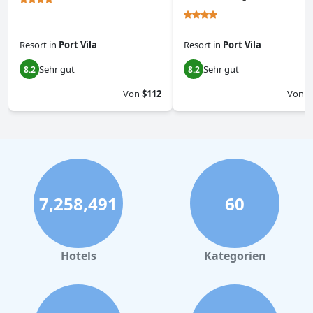
Resort
in
Port Vila
Resort
in
Port Vila
Sehr gut
Sehr gut
8.2
8.2
Von
$112
Von
$
7,258,491
60
Hotels
Kategorien