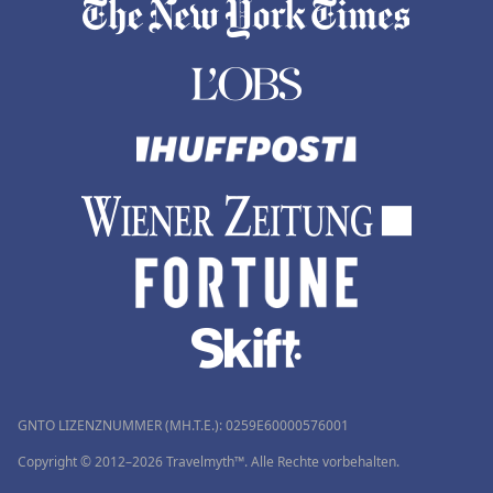
GNTO LIZENZNUMMER (MH.T.E.): 0259Ε60000576001
Copyright © 2012–2026 Travelmyth™. Alle Rechte vorbehalten.