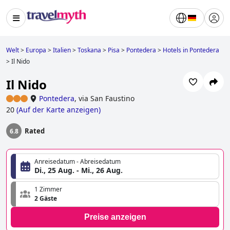
Welt
>
Europa
>
Italien
>
Toskana
>
Pisa
>
Pontedera
>
Hotels in Pontedera
>
Il Nido
Il Nido
Pontedera
,
via San Faustino
20
(
Auf der Karte anzeigen
)
Rated
6.8
Anreisedatum - Abreisedatum
Di., 25 Aug. - Mi., 26 Aug.
1 Zimmer
2 Gäste
Preise anzeigen