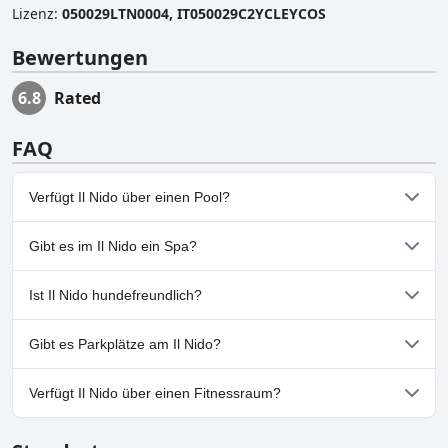
Lizenz
:
050029LTN0004, IT050029C2YCLEYCOS
Bewertungen
6.8
Rated
FAQ
Verfügt Il Nido über einen Pool?
Nein, Il Nido hat keinen Pool.
Gibt es im Il Nido ein Spa?
Nein, ein Spa ist im Il Nido nicht vorhanden.
Ist Il Nido hundefreundlich?
Ja, Il Nido heißt Hunde willkommen.
Gibt es Parkplätze am Il Nido?
Nein, im Il Nido gibt es keine Parkmöglichkeiten.
Verfügt Il Nido über einen Fitnessraum?
Nein, Il Nido hat keinen Fitnessraum.