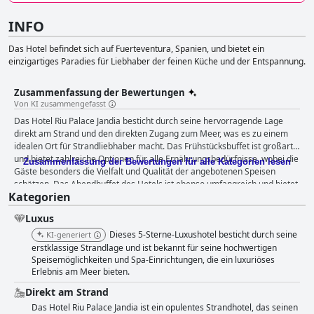
INFO
Das Hotel befindet sich auf Fuerteventura, Spanien, und bietet ein
einzigartiges Paradies für Liebhaber der feinen Küche und der Entspannung.
Zusammenfassung der Bewertungen
Von KI zusammengefasst
Das Hotel Riu Palace Jandia besticht durch seine hervorragende Lage
direkt am Strand und den direkten Zugang zum Meer, was es zu einem
idealen Ort für Strandliebhaber macht. Das Frühstücksbuffet ist großartig
und bietet zahlreiche Optionen für alle Ernährungsbedürfnisse, wobei die
Zusammenfassung der Bewertungen für alle Kategorien lesen
Gäste besonders die Vielfalt und Qualität der angebotenen Speisen
schätzen. Das Abendbuffet des Hotels ist ebenso umfangreich und bietet
Kategorien
eine bunte Auswahl an Gerichten, die vor allem für Vegetarier geeignet
sind. Die Zimmer des Hotels sind geräumig, modern und blitzsauber und
Luxus
bieten einen schönen Blick auf den Strand und das Meer. Das
Hotelpersonal ist höflich und professionell, immer hilfsbereit und bietet
Dieses 5-Sterne-Luxushotel besticht durch seine
KI-generiert
einen tadellosen und schnellen Service mit einem Lächeln. Der
erstklassige Strandlage und ist bekannt für seine hochwertigen
Poolbereich ist schön, wenn auch etwas kleiner, und bietet eine
Speisemöglichkeiten und Spa-Einrichtungen, die ein luxuriöses
Erlebnis am Meer bieten.
entspannende Umgebung, auch wenn manchmal Kinderlärm zu hören
ist. Der Strand ist atemberaubend mit klarem Wasser und weichem Sand
Direkt am Strand
und die perfekte Lage des Hotels macht es zu einem ausgezeichneten
Das Hotel Riu Palace Jandia ist ein opulentes Strandhotel, das seinen
Ort für einen entspannten Strandurlaub. Das Hotel Riu Palace Jandia ist