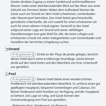
Gästen direkten Zugang zu einem Sandstrand und kristallklarem
ein luxuriöser und außergewöhnlicher Ort für einen Aufenthalt und
Wasser sowie einen atemberaubenden Blick auf das Meer aus einer
verdient seine 5-Sterne-Bewertung, auch wenn einige Gäste kleinere
Vielzahl von Zimmern bietet. Neben dem Außenpool können die
verbesserungswürdige Bereiche erwähnt haben. Insgesamt bietet das
Gäste auch am Strand vor dem Hotel schwimmen, sonnenbaden
Hotel Riu Palace Jandia einen ausgezeichneten Service, eine
oder Wassersport betreiben. Das Hotel bietet geschmackvolle,
hervorragende Ausstattung und ein unvergessliches Erlebnis für einen
gemütliche Unterkünfte, die sich sowohl für einen erholsamen als
unschlagbaren Urlaub.
auch für einen aktiven Urlaub eignen. Generell ist das Hotel
aufgrund seiner Lage am Strand und seiner vielfältigen
Dienstleistungen eine gute Wahl für alle, die einen ruhigen und
erholsamen Urlaub mit vielen Gelegenheiten zum Sonnenbaden und
Genießen der herrlichen Umgebung suchen.
Strand
Direkt an der Playa de Jandia gelegen, besticht
KI-generiert
dieses Hotel durch seine erstklassige Strandlage. Gäste können
direkt auf den Sand treten und den Meerblick von ihrer Unterkunft
aus genießen.
Pool
Dieses Hotel bietet einen wunderschönen
KI-generiert
Poolbereich mit atemberaubendem Meerblick. Es umfasst einen gut
gepflegten Hauptpool, bequeme Sonnenliegen und Cabanas. Ein
kleiner Kinderpool steht Familien zur Verfügung, und der Hauptpool
ist beheizt. Die Lage ist ruhig, und Gäste können den
Sonnenuntergang vom Pool aus genießen.
Beheizter Pool
Kinderpool
Außenpool