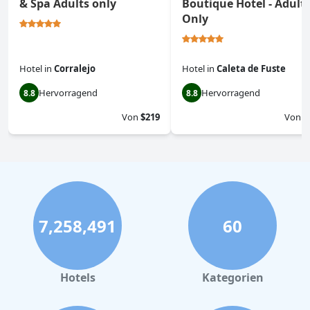
& Spa Adults only
Boutique Hotel - Adult
Only
Hotel
in
Corralejo
Hotel
in
Caleta de Fuste
Hervorragend
Hervorragend
8.8
8.8
Von
$219
Von
$
7,258,491
60
Hotels
Kategorien