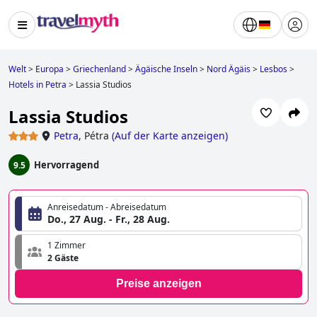
Welt
>
Europa
>
Griechenland
>
Ägäische Inseln
>
Nord Ägäis
>
Lesbos
>
Hotels in Petra
>
Lassia Studios
Lassia Studios
Petra
,
Pétra
(
Auf der Karte anzeigen
)
Hervorragend
9.5
Anreisedatum - Abreisedatum
Do., 27 Aug. - Fr., 28 Aug.
1 Zimmer
2 Gäste
Preise anzeigen