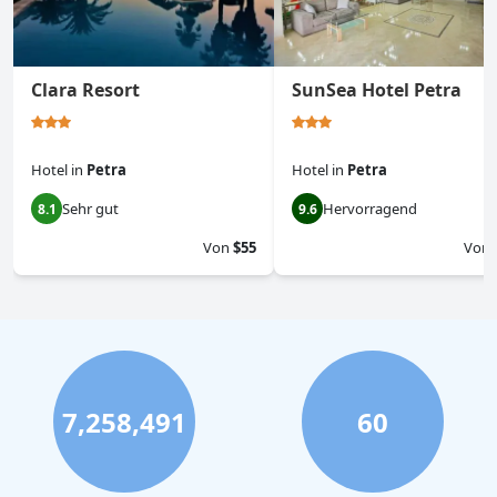
Clara Resort
SunSea Hotel Petra
Hotel
in
Petra
Hotel
in
Petra
Sehr gut
Hervorragend
8.1
9.6
Von
$55
Von
7,258,491
60