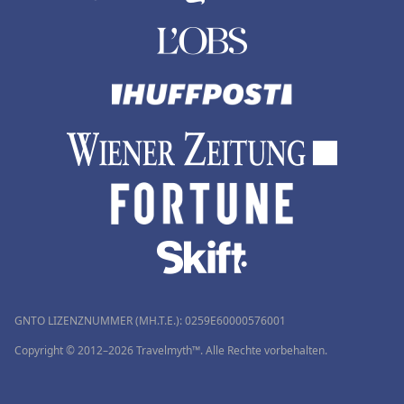
GNTO LIZENZNUMMER (MH.T.E.): 0259Ε60000576001
Copyright © 2012–2026 Travelmyth™. Alle Rechte vorbehalten.