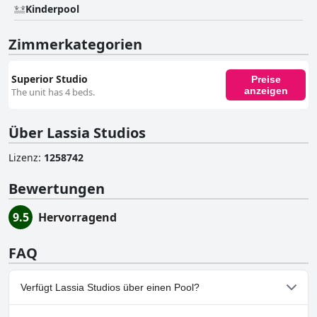
Kinderpool
Zimmerkategorien
Superior Studio
Preise
anzeigen
The unit has 4 beds.
Über Lassia Studios
Lizenz
:
1258742
Bewertungen
9.5
Hervorragend
FAQ
Verfügt Lassia Studios über einen Pool?
Ja, Lassia Studios hat Pools, die zu einer oder mehreren der