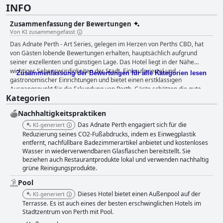
INFO
Zusammenfassung der Bewertungen
Von KI zusammengefasst
Das Adnate Perth - Art Series, gelegen im Herzen von Perths CBD, hat
von Gästen lobende Bewertungen erhalten, hauptsächlich aufgrund
seiner exzellenten und günstigen Lage. Das Hotel liegt in der Nähe
wichtiger Sehenswürdigkeiten der Stadt, Einkaufsviertel und
Zusammenfassung der Bewertungen für alle Kategorien lesen
gastronomischer Einrichtungen und bietet einen erstklassigen
Ausgangspunkt für die Erkundung von Perth. Gäste schätzen die gute
Kategorien
Anbindung an öffentliche Verkehrsmittel und die Nähe zu wichtigen
Bereichen wie Elizabeth Quay und RAC Arena, was ihr Stadterlebnis
Nachhaltigkeitspraktiken
verbessert. Das Frühstück des Hotels erhält gemischte Bewertungen,
obwohl es tendenziell positiv ausfällt, da viele Gäste die Vielfalt, Qualität
Das Adnate Perth engagiert sich für die
KI-generiert
und den Geschmack der Buffetoptionen loben. Der Frühstücksbereich ist
Reduzierung seines CO2-Fußabdrucks, indem es Einwegplastik
stilvoll eingerichtet mit bemerkenswerten Favoriten wie Rührei und
entfernt, nachfüllbare Badezimmerartikel anbietet und kostenloses
Wasser in wiederverwendbaren Glasflaschen bereitstellt. Sie
frischen Gerichten. Einige Kritikpunkte sind der Bedarf an einer
beziehen auch Restaurantprodukte lokal und verwenden nachhaltig
vielfältigeren Auswahl und gelegentliche Probleme mit der
grüne Reinigungsprodukte.
Lebensmittelqualität und der Personalbesetzung während der
Stoßzeiten. Die Abendessen im Hotelrestaurant und in der Hyde Bar
Pool
werden im Allgemeinen positiv bewertet, wobei das stilvolle Ambiente
Dieses Hotel bietet einen Außenpool auf der
KI-generiert
und das freundliche Personal hervorgehoben werden. Es gibt jedoch
Terrasse. Es ist auch eines der besten erschwinglichen Hotels im
gemischte Meinungen bezüglich der Menüvielfalt und der
Stadtzentrum von Perth mit Pool.
Lebensmittelqualität, wobei einige Gäste die Mahlzeiten als überteuert