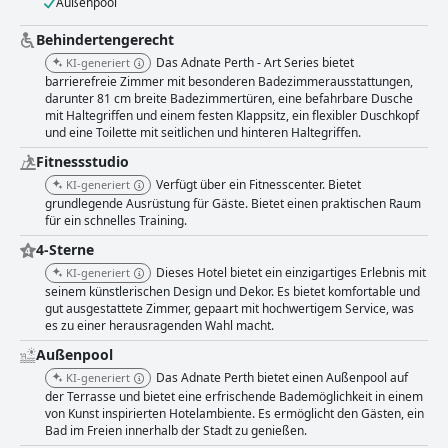
und in der Auswahl begrenzt empfinden. Die Öffnungszeiten und die
Außenpool
Verfügbarkeit von gastronomischen Dienstleistungen stellen manchmal
Herausforderungen dar, insbesondere für späte Esser. Die Zimmer im
Behindertengerecht
The Adnate Perth - Art Series werden für ihre Geräumigkeit, ihr
Das Adnate Perth - Art Series bietet
KI-generiert
modernes Design und ihre Sauberkeit hoch gelobt. Gäste schätzen die
barrierefreie Zimmer mit besonderen Badezimmerausstattungen,
bequemen Betten, die stilvolle Einrichtung und das viele natürliche Licht
darunter 81 cm breite Badezimmertüren, eine befahrbare Dusche
durch die großen Fenster. Obwohl einige kleinere Probleme wie
mit Haltegriffen und einem festen Klappsitz, ein flexibler Duschkopf
gelegentlicher Lärm und Inkonsistenzen bei der Zimmerreinigung
und eine Toilette mit seitlichen und hinteren Haltegriffen.
festgestellt wurden, ist das Gesamtfeedback positiv, da die Gäste das
Fitnessstudio
ästhetisch ansprechende Ambiente und die komfortablen
Annehmlichkeiten genießen. Die Sauberkeit im gesamten Hotel wird
Verfügt über ein Fitnesscenter. Bietet
KI-generiert
häufig hervorgehoben, wobei Gäste die makellosen Zimmer und die gut
grundlegende Ausrüstung für Gäste. Bietet einen praktischen Raum
gepflegten öffentlichen Bereiche loben. Das Housekeeping-Team wird für
für ein schnelles Training.
seine Effizienz gelobt, was zu einer frischen und einladenden Umgebung
4-Sterne
beiträgt. Die Mitarbeiter des The Adnate erhalten Anerkennung für ihre
außergewöhnliche Gastfreundschaft. Viele Bewertungen betonen das
Dieses Hotel bietet ein einzigartiges Erlebnis mit
KI-generiert
herzliche, hilfsbereite und professionelle Auftreten des Hotelpersonals,
seinem künstlerischen Design und Dekor. Es bietet komfortable und
was das gesamte Gästeerlebnis verbessert. Insbesondere das
gut ausgestattete Zimmer, gepaart mit hochwertigem Service, was
Rezeptionsteam wird für seinen reibungslosen Check-in und seine
es zu einer herausragenden Wahl macht.
Findigkeit bei der Erfüllung der Gästebedürfnisse gelobt. Kostenloses
Außenpool
WLAN und die Verfügbarkeit von Chromecast in den Zimmern werden
Das Adnate Perth bietet einen Außenpool auf
geschätzt, obwohl einige Gäste über eine instabile und langsame
KI-generiert
Internetverbindung berichten. Die Verbesserung der WLAN-
der Terrasse und bietet eine erfrischende Bademöglichkeit in einem
von Kunst inspirierten Hotelambiente. Es ermöglicht den Gästen, ein
Zuverlässigkeit könnte das Erlebnis weiter verbessern. Der Fitnessraum
Bad im Freien innerhalb der Stadt zu genießen.
des Hotels ist zwar kompakt, bietet aber die wichtigsten Geräte und ist