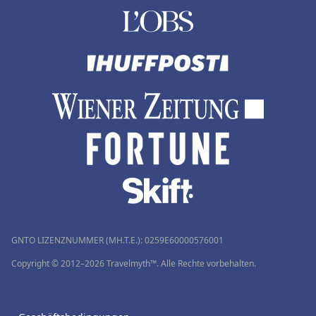
GNTO LIZENZNUMMER (MH.T.E.): 0259Ε60000576001
Copyright © 2012–2026 Travelmyth™. Alle Rechte vorbehalten.