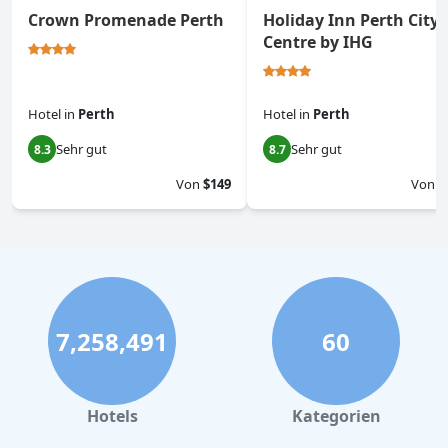
Crown Promenade Perth
Holiday Inn Perth City
Centre by IHG
Hotel
in
Perth
Hotel
in
Perth
Sehr gut
Sehr gut
8.3
8.7
Von
$149
Von
$
7,258,491
60
Hotels
Kategorien