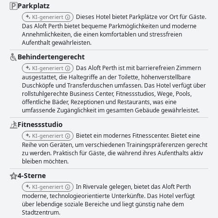
werden. Das außergewöhnliche Personal trägt mit seinem freundlichen
Parkplatz
und hilfsbereiten Auftreten weiter zur Erfahrung bei und trägt zu einer
Dieses Hotel bietet Parkplätze vor Ort für Gäste.
KI-generiert
einladenden und professionellen Atmosphäre bei. Das WLAN des Hotels
Das Aloft Perth bietet bequeme Parkmöglichkeiten und moderne
ist zuverlässig und schnell und wird für seine einfache Zugänglichkeit
Annehmlichkeiten, die einen komfortablen und stressfreien
geschätzt. Das Fitnesscenter zeichnet sich durch seine gut
Aufenthalt gewährleisten.
ausgestatteten und sauberen Einrichtungen aus und wertet das
Gästeerlebnis zusammen mit anderen Annehmlichkeiten wie dem
Behindertengerecht
Dachpool auf. Der Pool mit seiner beeindruckenden Aussicht und dem
Das Aloft Perth ist mit barrierefreien Zimmern
KI-generiert
beheizten Wasser ist ein Hit bei Familien, die auch von den geräumigen
ausgestattet, die Haltegriffe an der Toilette, höhenverstellbare
Zimmern, einem speziellen Spielzimmer und geplanten Aktivitäten für
Duschköpfe und Transferduschen umfassen. Das Hotel verfügt über
Kinder profitieren. Insgesamt bietet das Aloft by Marriott Perth ein
rollstuhlgerechte Business Center, Fitnessstudios, Wege, Pools,
komfortables und modernes Unterkunftserlebnis, das auf Sauberkeit,
öffentliche Bäder, Rezeptionen und Restaurants, was eine
Bequemlichkeit und exzellentem Service basiert und sich effektiv als
umfassende Zugänglichkeit im gesamten Gebäude gewährleistet.
erstklassiges Vier-Sterne-Hotel positioniert.
Fitnessstudio
Bietet ein modernes Fitnesscenter. Bietet eine
KI-generiert
Reihe von Geräten, um verschiedenen Trainingspräferenzen gerecht
zu werden. Praktisch für Gäste, die während ihres Aufenthalts aktiv
bleiben möchten.
4-Sterne
In Rivervale gelegen, bietet das Aloft Perth
KI-generiert
moderne, technologieorientierte Unterkünfte. Das Hotel verfügt
über lebendige soziale Bereiche und liegt günstig nahe dem
Stadtzentrum.