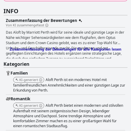
INFO
Zusammenfassung der Bewertungen
Von KI zusammengefasst
Das Aloft by Marriott Perth wird für seine ideale und günstige Lage in der
Nähe wichtiger Sehenswürdigkeiten wie dem Flughafen, dem Optus
Stadium und dem Crown Casino gelobt, was es zu einer Top-Wahl für
Urlaubs- und Geschäftsreisende macht. Die modernen und gut
Zusammenfassung der Bewertungen für alle Kategorien lesen
gepflegten Einrichtungen des Hotels ergänzen seine strategische Lage,
die durch den einfachen Zugang zu ausreichend Parkplätzen und
Kategorien
reibungslosen Routen zum und vom Flughafen noch unterstrichen wird.
Das Frühstücksbuffet wird häufig für seine Vielfalt und Qualität gelobt
Familien
und von vielen Gästen als "amazing" und "fantastic" bezeichnet. Trotz
einiger Vorschläge für eine größere Auswahl und Bedenken hinsichtlich
Aloft Perth ist ein modernes Hotel mit
KI-generiert
der Kosten wird das gesamte kulinarische Erlebnis durch eine
familienfreundlichen Annehmlichkeiten und einer günstigen Lage zur
angenehme Atmosphäre und aufmerksames Personal bereichert. Das
Erkundung von Perth.
Essen im Hotelrestaurant, insbesondere in der Springs Kitchen, wird für
Romantik
köstliche, preiswerte Mahlzeiten und eine lebhafte Umgebung gelobt,
Aloft Perth bietet einen modernen und stilvollen
KI-generiert
was es zu einem unvergesslichen Teil des Aufenthalts macht. Die Gäste
Aufenthalt mit seinem zeitgenössischen Design, lebendiger
schätzen die geräumigen, modernen Zimmer, die sich durch viel
Atmosphäre und Dachpool. Seine trendige Atmosphäre und
Tageslicht, bequeme Betten und eine beeindruckende Aussicht
komfortablen Zimmer machen es zu einer großartigen Wahl für
auszeichnen. Sauberkeit ist ein herausragendes Merkmal, da sowohl die
einen romantischen Stadtausflug.
Zimmer als auch die Gemeinschaftsbereiche auf hohem Niveau gehalten