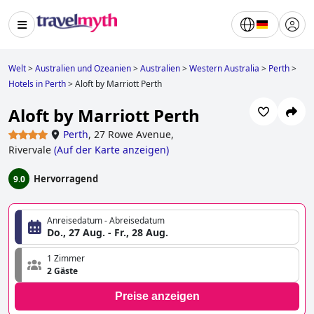
Welt
>
Australien und Ozeanien
>
Australien
>
Western Australia
>
Perth
>
Hotels in Perth
>
Aloft by Marriott Perth
Aloft by Marriott Perth
Perth
,
27 Rowe Avenue,
Rivervale
(
Auf der Karte anzeigen
)
Hervorragend
9.0
Anreisedatum - Abreisedatum
Do., 27 Aug. - Fr., 28 Aug.
1 Zimmer
2 Gäste
Preise anzeigen