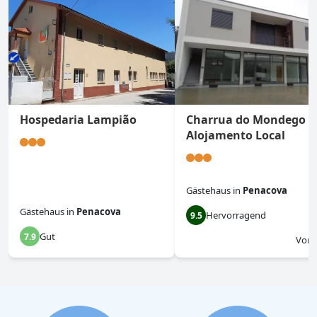
Hospedaria Lampião
Charrua do Mondego -
Alojamento Local
Gästehaus
in
Penacova
Gästehaus
in
Penacova
Hervorragend
9.5
Gut
7.9
Von