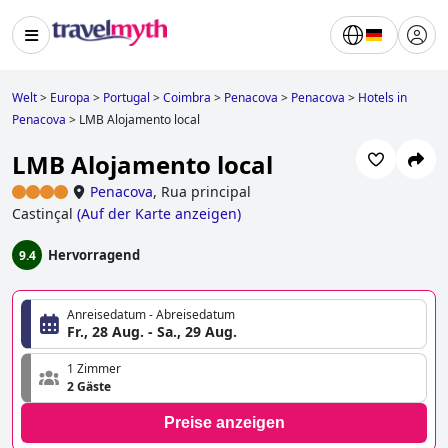
Welt
>
Europa
>
Portugal
>
Coimbra
>
Penacova
>
Penacova
>
Hotels in
Penacova
>
LMB Alojamento local
LMB Alojamento local
Penacova
,
Rua principal
Castinçal
(
Auf der Karte anzeigen
)
Hervorragend
9.4
Anreisedatum - Abreisedatum
Fr., 28 Aug. - Sa., 29 Aug.
1 Zimmer
2 Gäste
Preise anzeigen