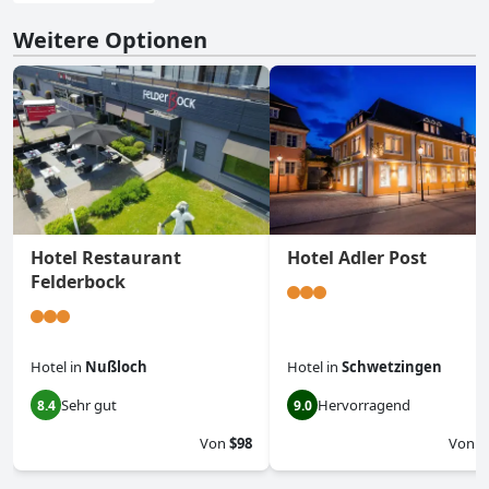
Weitere Optionen
Hotel Restaurant
Hotel Adler Post
Felderbock
Hotel
in
Nußloch
Hotel
in
Schwetzingen
Sehr gut
Hervorragend
8.4
9.0
Von
$98
Von
$